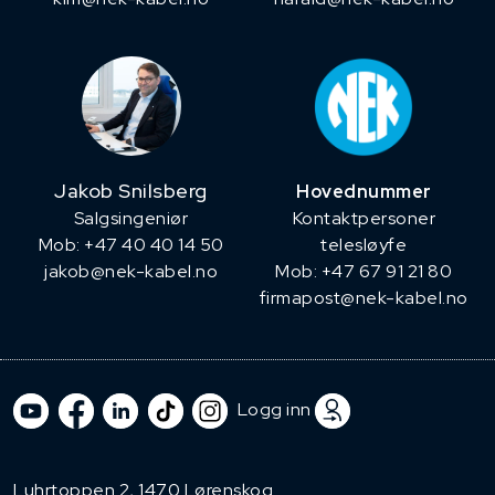
Jakob Snilsberg
Hovednummer
​Salgsingeniør
Kontaktpersoner
Mob: +47 40 40 14 50
telesløyfe
jakob@nek-kabel.no
Mob: +47 67 91 21 80
firmapost@nek-kabel.no
Logg inn
Luhrtoppen 2, 1470 Lørenskog