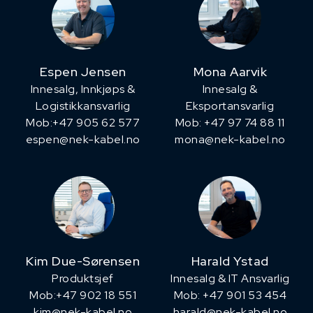
Espen Jensen
Mona Aarvik
Innesalg, ​Innkjøps &
Innesalg &
Logistikkansvarlig
Eksportansvarlig
Mob:+47 905 62 577
Mob: +47 97 74 88 11
espen@nek-kabel.no
mona@nek-kabel.no
Kim Due-Sørensen
Harald Ystad
Produktsjef
Innesalg & IT Ansvarlig
​Mob:+47 902 18 551
Mob: +47 901 53 454
kim@nek-kabel.no
harald@nek-kabel.no