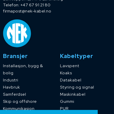
Telefon:
+47 67 91 21 80
firmapost@nek-kabel.no
Bransjer
Kabeltyper
Installasjon, bygg &
Lavspent
bolig
Koaks
Industri
Datakabel
Havbruk
Styring og signal
Samferdsel
Maskinkabel
Skip og offshore
Gummi
Kommunikasjon
PUR