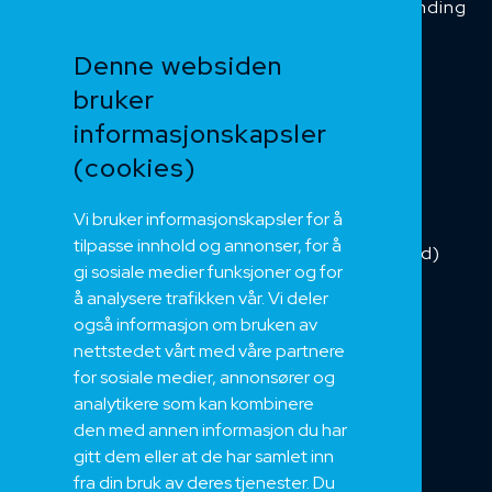
Temperaturbestanding
Funksjonssikker
Denne websiden
Heis og kran
bruker
Kabelkjede
informasjonskapsler
Kategorikabel
Buskabel
(cookies)
Fiber
Vi bruker informasjonskapsler for å
Installasjonskabel
tilpasse innhold og annonser, for å
Kombikabel (Hybrid)
gi sosiale medier funksjoner og for
DNV sertifisert
å analysere trafikken vår. Vi deler
Tilbehør
også informasjon om bruken av
NEK
nettstedet vårt med våre partnere
for sosiale medier, annonsører og
Om oss
analytikere som kan kombinere
Bærekraft og Åpenhet
den med annen informasjon du har
Jobb hos oss
gitt dem eller at de har samlet inn
Sertifiseringer
fra din bruk av deres tjenester. Du