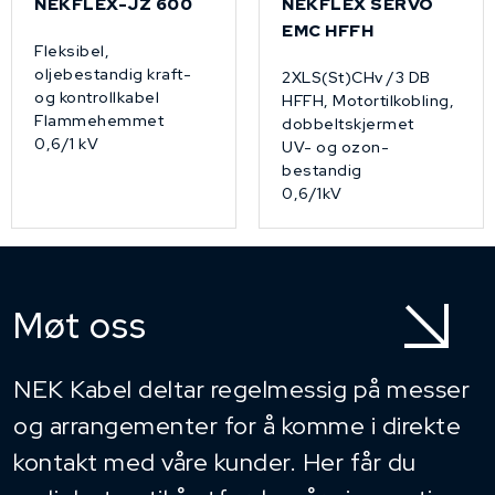
NEKFLEX-JZ 600
NEKFLEX SERVO
EMC HFFH
Fleksibel,
oljebestandig kraft-
2XLS(St)CHv /3 DB
og kontrollkabel
HFFH, Motortilkobling,
Flammehemmet
dobbeltskjermet
0,6/1 kV
UV- og ozon-
bestandig
0,6/1kV
Møt oss
NEK Kabel deltar regelmessig på messer
og arrangementer for å komme i direkte
kontakt med våre kunder. Her får du