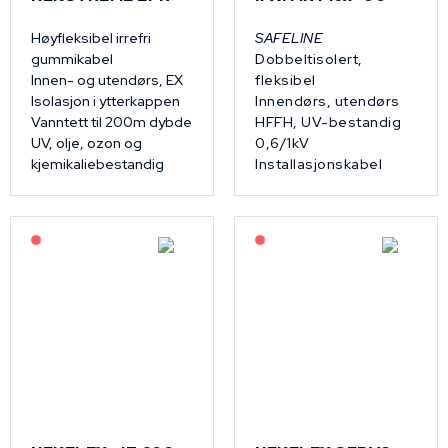
Høyfleksibel irrefri
SAFELINE
gummikabel
Dobbeltisolert,
Innen- og utendørs, EX
fleksibel
Isolasjon i ytterkappen
Innendørs, utendørs
Vanntett til 200m dybde
HFFH, UV-bestandig
UV, olje, ozon og
0,6/1kV
kjemikaliebestandig
Installasjonskabel
På forespørsel
På forespørsel