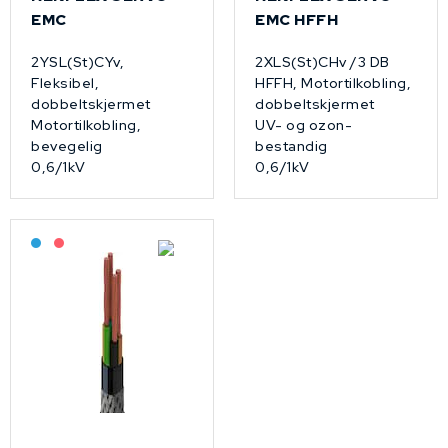
EMC
EMC HFFH
2YSL(St)CYv,
2XLS(St)CHv /3 DB
Fleksibel,
HFFH, Motortilkobling,
dobbeltskjermet
dobbeltskjermet
Motortilkobling,
UV- og ozon-
bevegelig
bestandig
0,6/1kV
0,6/1kV
Bestilling: 2-3 uker
På forespørsel