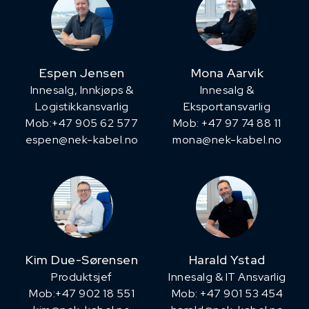
Espen Jensen
Mona Aarvik
Innesalg, ​Innkjøps &
Innesalg &
Logistikkansvarlig
Eksportansvarlig
Mob:+47 905 62 577
Mob: +47 97 74 88 11
espen@nek-kabel.no
mona@nek-kabel.no
Kim Due-Sørensen
Harald Ystad
Produktsjef
Innesalg & IT Ansvarlig
​Mob:+47 902 18 551
Mob: +47 901 53 454