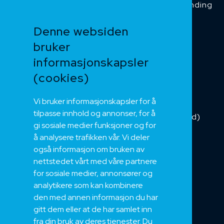
Temperaturbestanding
Funksjonssikker
Denne websiden
Heis og kran
bruker
Kabelkjede
informasjonskapsler
Kategorikabel
Buskabel
(cookies)
Fiber
Vi bruker informasjonskapsler for å
Installasjonskabel
tilpasse innhold og annonser, for å
Kombikabel (Hybrid)
gi sosiale medier funksjoner og for
DNV sertifisert
å analysere trafikken vår. Vi deler
Tilbehør
også informasjon om bruken av
NEK
nettstedet vårt med våre partnere
for sosiale medier, annonsører og
Om oss
analytikere som kan kombinere
Bærekraft og Åpenhet
den med annen informasjon du har
Jobb hos oss
gitt dem eller at de har samlet inn
Sertifiseringer
fra din bruk av deres tjenester. Du