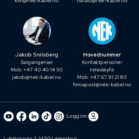
kim@nek-kabel.no
harald@nek-kabel.no
Jakob Snilsberg
Hovednummer
​Salgsingeniør
Kontaktpersoner
Mob: +47 40 40 14 50
telesløyfe
jakob@nek-kabel.no
Mob: +47 67 91 21 80
firmapost@nek-kabel.no
Logg inn
Luhrtoppen 2, 1470 Lørenskog