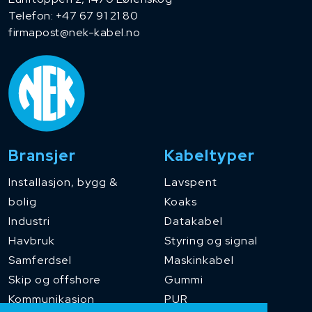
Telefon:
+47 67 91 21 80
firmapost@nek-kabel.no
Bransjer
Kabeltyper
Installasjon, bygg &
Lavspent
bolig
Koaks
Industri
Datakabel
Havbruk
Styring og signal
Samferdsel
Maskinkabel
Skip og offshore
Gummi
Kommunikasjon
PUR