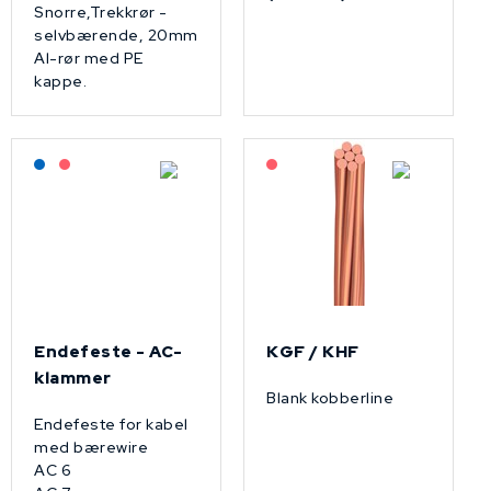
Snorre,Trekkrør -
selvbærende, 20mm
Al-rør med PE
kappe.
Lagerført: NEK Kabel
På forespørsel
På forespørsel
Endefeste - AC-
KGF / KHF
klammer
Blank kobberline
Endefeste for kabel
med bærewire
AC 6