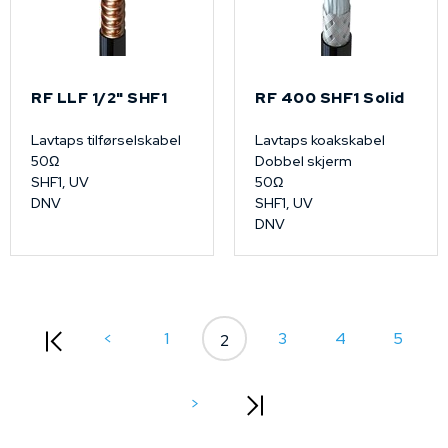
RF LLF 1/2" SHF1
RF 400 SHF1 Solid
Lavtaps tilførselskabel
Lavtaps koakskabel
50Ω
Dobbel skjerm
SHF1, UV
50Ω
DNV
SHF1, UV
DNV
<
1
3
4
5
2
>