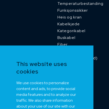
Temperaturbestanding
Funksjonssikker
Heis og kran
Kabelkjede
Kategorikabel
Buskabel
Fiber
Installasjonskabel
Kombikabel (Hybrid)
This website uses
Dnv sertifisert
cookies
Tilbehør
Merker 1
We use cookies to personalize
Merker 2
content and ads, to provide social
Merker 3
media features and to analyze our
Merker 4
traffic. We also share information
about your use of our site with our