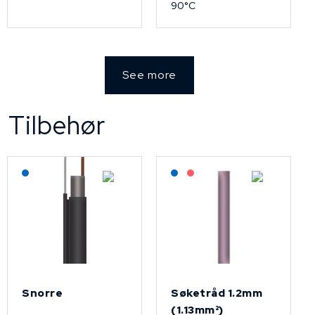
90°C
See more
Tilbehør
Lagerført: NEK Kabel
Lagerført: NEK Kabel
På forespørsel
Snorre
Søketråd 1.2mm
(1.13mm²)