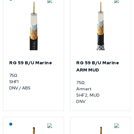
RG 59 B/U Marine
RG 59 B/U Marine
ARM MUD
75Ω
SHF1
75Ω
DNV / ABS
Armert
SHF2, MUD
DNV
Lagerført: NEK Kabel