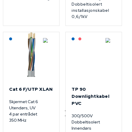
Dobbeltisolert
installasjonskabel
0,6/1kV
Lagerført: NEK Kabel
Lagerført: NEK Kabel
På forespørsel
Cat 6 F/UTP XLAN
TP 90
Downlightkabel
Skjermet Cat 6
PVC
Utendørs, UV
4 par entrådet
300/500V
350 MHz
Dobbeltisolert
Innendørs