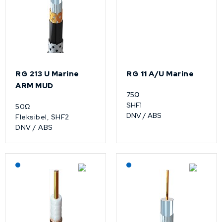
RG 213 U Marine
RG 11 A/U Marine
ARM MUD
75Ω
SHF1
50Ω
DNV / ABS
Fleksibel, SHF2
DNV / ABS
Lagerført: NEK Kabel
Lagerført: NEK Kabel