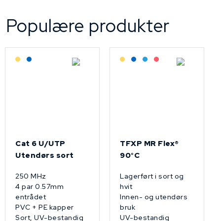
Populære produkter
Lagerført: Grossist
Lagerført: NEK Kabel
Lagerført: Grossist
Lagerført: NEK Kabel
Bestilling: 2-3 uker
På forespørsel
Cat 6 U/UTP
TFXP MR Flex®
Utendørs sort
90°C
250 MHz
Lagerført i sort og
4 par 0.57mm
hvit
entrådet
Innen- og utendørs
PVC + PE kapper
bruk
Sort, UV-bestandig
UV-bestandig