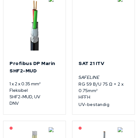
Profibus DP Marin
SAT 21 ITV
SHF2-MUD
SAFELINE
1 x 2 x 0.35 mm²
RG 59 B/U 75 Ω + 2 x
Fleksibel
0.75mm²
SHF2-MUD, UV
HFFH
DNV
UV-bestandig
På forespørsel
På forespørsel