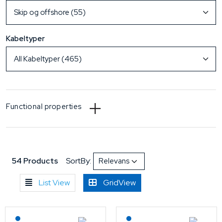
Kabeltyper
Functional properties
54 Products
SortBy:
List View
GridView
Lagerført: NEK Kabel
Lagerført: NEK Kabel