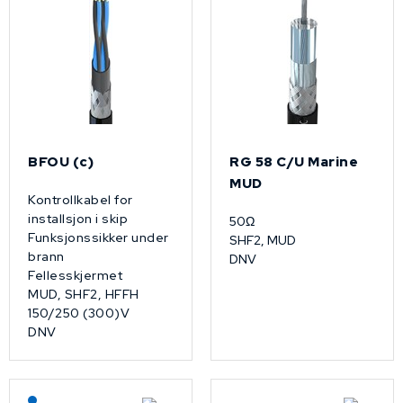
BFOU (c)
RG 58 C/U Marine
MUD
Kontrollkabel for
installsjon i skip
50Ω
Funksjonssikker under
SHF2, MUD
brann
DNV
Fellesskjermet
MUD, SHF2, HFFH
150/250 (300)V
DNV
Lagerført: NEK Kabel