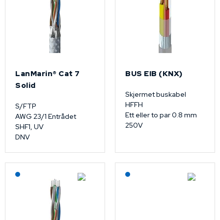
LanMarin® Cat 7
BUS EIB (KNX)
Solid
Skjermet buskabel
HFFH
S/FTP
Ett eller to par 0.8 mm
AWG 23/1 Entrådet
250V
SHF1, UV
DNV
Lagerført: NEK Kabel
Lagerført: NEK Kabel