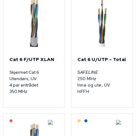
Cat 6 F/UTP XLAN
Cat 6 U/UTP - Total
Skjermet Cat 6
SAFELINE
Utendørs, UV
250 MHz
4 par entrådet
Inne og ute, UV
350 MHz
HFFH
På forespørsel
Lagerført: Grossist
Lagerført: NEK Kabel