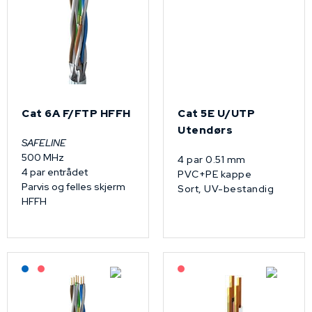
Cat 6A F/FTP HFFH
Cat 5E U/UTP
Utendørs
SAFELINE
500 MHz
4 par 0.51 mm
4 par entrådet
PVC+PE kappe
Parvis og felles skjerm
Sort, UV-bestandig
HFFH
Lagerført: NEK Kabel
På forespørsel
På forespørsel