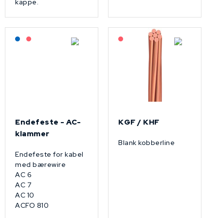
kappe.
Lagerført: NEK Kabel
På forespørsel
På forespørsel
Endefeste - AC-
KGF / KHF
klammer
Blank kobberline
Endefeste for kabel
med bærewire
AC 6
AC 7
AC 10
ACFO 810