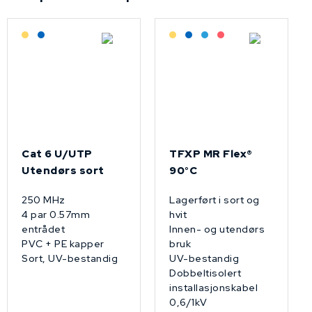
Lagerført: Grossist
Lagerført: NEK Kabel
Lagerført: Grossist
Lagerført: NEK Kabel
Bestilling: 2-3 uker
På forespørsel
Cat 6 U/UTP
TFXP MR Flex®
Utendørs sort
90°C
250 MHz
Lagerført i sort og
4 par 0.57mm
hvit
entrådet
Innen- og utendørs
PVC + PE kapper
bruk
Sort, UV-bestandig
UV-bestandig
Dobbeltisolert
installasjonskabel
0,6/1kV