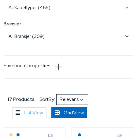
Bransjer
Functional properties
17 Products
SortBy:
List View
GridView
Lagerført: Grossist
Lagerført: NEK Kabel
Lagerført: NEK Kabel