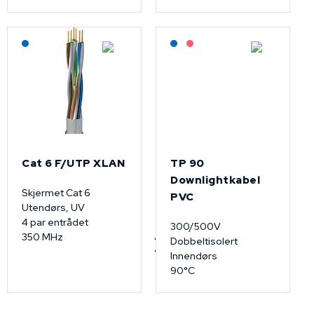
Lagerført: NEK Kabel
Lagerført: NEK Kabel
På forespørsel
Cat 6 F/UTP XLAN
TP 90
Downlightkabel
Skjermet Cat 6
PVC
Utendørs, UV
4 par entrådet
300/500V
350 MHz
Dobbeltisolert
Innendørs
90°C