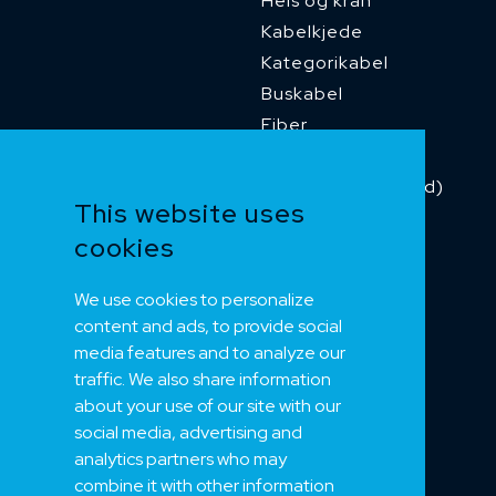
Heis og kran
Kabelkjede
Kategorikabel
Buskabel
Fiber
Installasjonskabel
Kombikabel (Hybrid)
This website uses
Dnv sertifisert
cookies
Tilbehør
Merker 1
We use cookies to personalize
Merker 2
content and ads, to provide social
Merker 3
media features and to analyze our
Merker 4
traffic. We also share information
about your use of our site with our
social media, advertising and
NEK
analytics partners who may
combine it with other information
Om oss