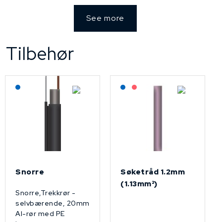
See more
Tilbehør
Lagerført: NEK Kabel
Lagerført: NEK Kabel
På forespørsel
Snorre
Søketråd 1.2mm
(1.13mm²)
Snorre,Trekkrør -
selvbærende, 20mm
Al-rør med PE