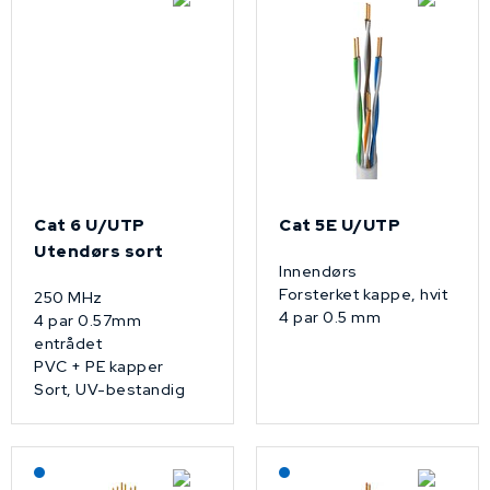
Cat 6 U/UTP
Cat 5E U/UTP
Utendørs sort
Innendørs
Forsterket kappe, hvit
250 MHz
4 par 0.5 mm
4 par 0.57mm
entrådet
PVC + PE kapper
Sort, UV-bestandig
Lagerført: NEK Kabel
Lagerført: NEK Kabel