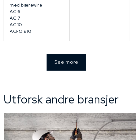
med bærewire
AC 6
AC 7
AC 10
ACFO 810
See more
Utforsk andre bransjer