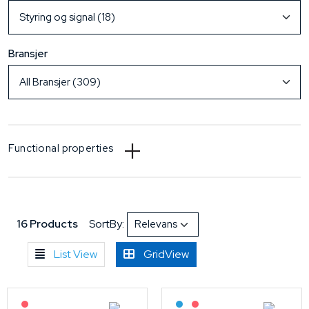
Bransjer
Functional properties
16 Products
SortBy:
List View
GridView
På forespørsel
Bestilling: 2-3 uker
På forespørsel