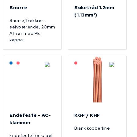
Snorre
Søketråd 1.2mm
(1.13mm²)
Snorre,Trekkrør -
selvbærende, 20mm
Al-rør med PE
kappe.
Lagerført: NEK Kabel
På forespørsel
På forespørsel
Endefeste - AC-
KGF / KHF
klammer
Blank kobberline
Endefeste for kabel