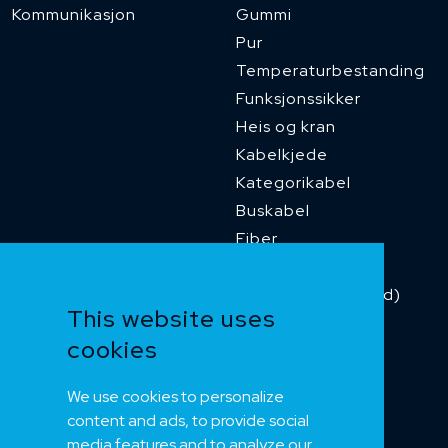
Kommunikasjon
Gummi
Pur
Temperaturbestanding
Funksjonssikker
Heis og kran
Kabelkjede
Kategorikabel
Buskabel
Fiber
Installasjonskabel
Kombikabel (Hybrid)
This website uses
Dnv sertifisert
cookies
Tilbehør
Merker 1
We use cookies to personalize
Merker 2
content and ads, to provide social
Merker 3
media features and to analyze our