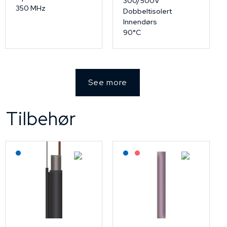
300/500V
350 MHz
Dobbeltisolert
Innendørs
90°C
See more
Tilbehør
Lagerført: NEK Kabel
Lagerført: NEK Kabel
På forespørsel