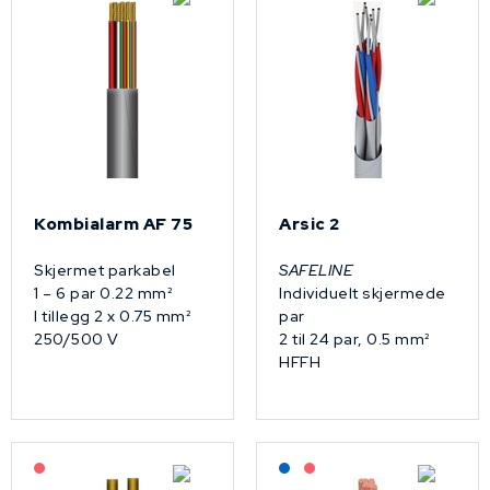
Kombialarm AF 75
Arsic 2
Skjermet parkabel
SAFELINE
1 – 6 par 0.22 mm²
Individuelt skjermede
I tillegg 2 x 0.75 mm²
par
250/500 V
2 til 24 par, 0.5 mm²
HFFH
På forespørsel
Lagerført: NEK Kabel
På forespørsel