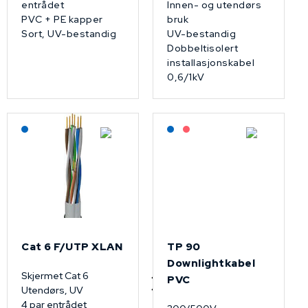
entrådet
Innen- og utendørs
PVC + PE kapper
bruk
Sort, UV-bestandig
UV-bestandig
Dobbeltisolert
installasjonskabel
0,6/1kV
Lagerført: NEK Kabel
Lagerført: NEK Kabel
På forespørsel
Cat 6 F/UTP XLAN
TP 90
Downlightkabel
Skjermet Cat 6
PVC
Utendørs, UV
4 par entrådet