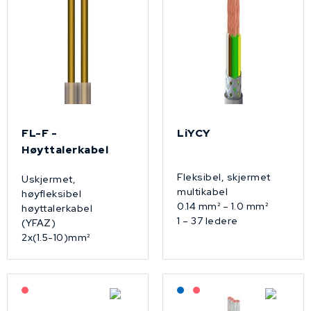
FL-F -
LiYCY
Høyttalerkabel
Fleksibel, skjermet
Uskjermet,
multikabel
høyfleksibel
0.14 mm² – 1.0 mm²
høyttalerkabel
1 – 37 ledere
(YFAZ)
2x(1.5-10)mm²
På forespørsel
Lagerført: NEK Kabel
På forespørsel