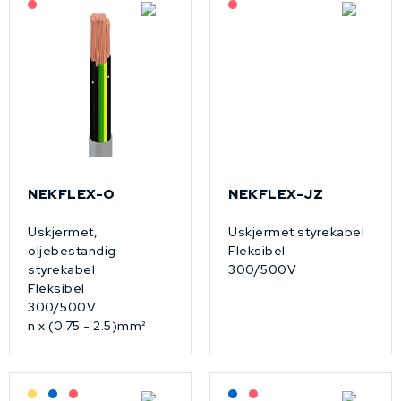
På forespørsel
På forespørsel
NEKFLEX-O
NEKFLEX-JZ
Uskjermet,
Uskjermet styrekabel
oljebestandig
Fleksibel
styrekabel
300/500V
Fleksibel
300/500V
n x (0.75 - 2.5)mm²
Lagerført: Grossist
Lagerført: NEK Kabel
På forespørsel
Lagerført: NEK Kabel
På forespørsel