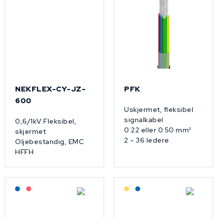
NEKFLEX-CY-JZ-
PFK
600
Uskjermet, fleksibel
signalkabel
0,6/1kV Fleksibel,
0.22 eller 0.50 mm²
skjermet
2 – 36 ledere
Oljebestandig, EMC
HFFH
Lagerført: NEK Kabel
På forespørsel
Lagerført: Grossist
Lagerført: NEK Kabel