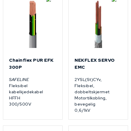
Chainflex PUR EFK
NEKFLEX SERVO
300P
EMC
SAFELINE
2YSL(St)CYv,
Fleksibel
Fleksibel,
kabelkjedekabel
dobbeltskjermet
HFFH
Motortilkobling,
300/500V
bevegelig
0,6/1kV