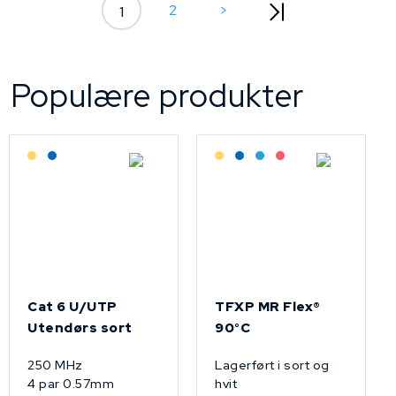
2
>
1
Populære produkter
Lagerført: Grossist
Lagerført: NEK Kabel
Lagerført: Grossist
Lagerført: NEK Kabel
Bestilling: 2-3 uker
På forespørsel
Cat 6 U/UTP
TFXP MR Flex®
Utendørs sort
90°C
250 MHz
Lagerført i sort og
4 par 0.57mm
hvit