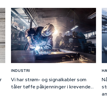
INDUSTRI
H
r
Vi har strøm- og signalkabler som
Nå
tåler tøffe påkjenninger i krevende...
st
an