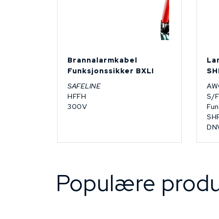
Brannalarmkabel
La
Funksjonssikker BXLI
SH
SAFELINE
AW
HFFH
S/
300V
Fun
SHF
DN
Populære produ