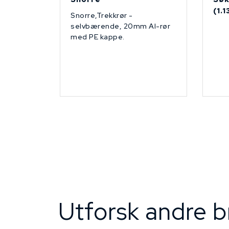
(1.
Snorre,Trekkrør -
selvbærende, 20mm Al-rør
med PE kappe.
Utforsk andre b