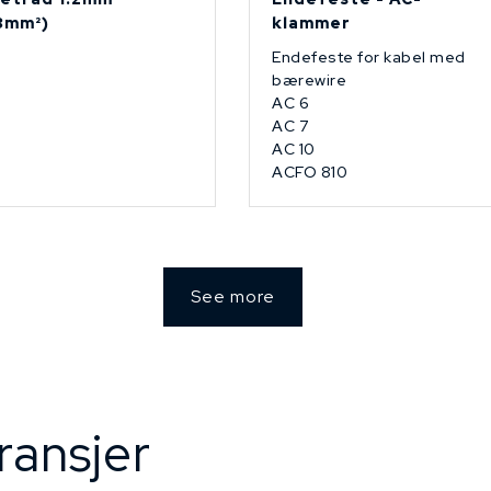
13mm²)
klammer
Endefeste for kabel med
bærewire
AC 6
AC 7
AC 10
ACFO 810
See more
ransjer