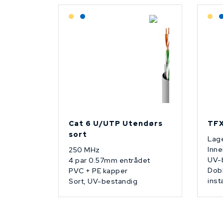
Lagerført: Grossist
Lagerført: NEK Kabel
L
Cat 6 U/UTP Utendørs
TFX
sort
Lage
Inne
250 MHz
UV-
4 par 0.57mm entrådet
Dobb
PVC + PE kapper
inst
Sort, UV-bestandig