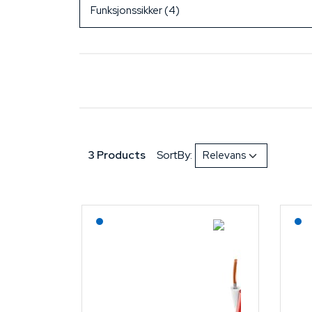
3 Products
SortBy:
Lagerført: NEK Kabel