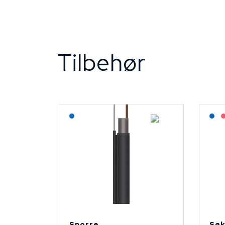
Tilbehør
Lagerført: NEK Kabel
L
Snorre
Søk