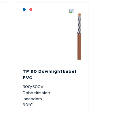
Lagerført: NEK Kabel
På forespørsel
TP 90 Downlightkabel
PVC
300/500V
Dobbeltisolert
Innendørs
90°C