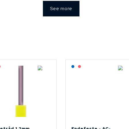
See more
agerført: NEK Kabel
På forespørsel
Lagerført: NEK Kabel
På forespørsel
etråd 1.2mm
Endefeste - AC-