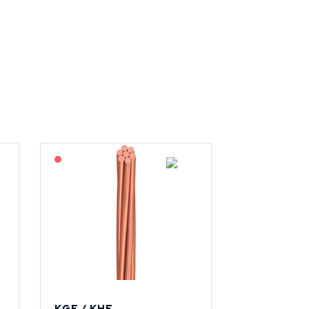
På forespørsel
KGF / KHF