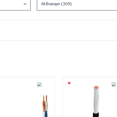
Lagerført: NEK Kabel
På forespørsel