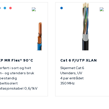
agerført: Grossist
Lagerført: NEK Kabel
Bestilling: 2-3 uker
På forespørsel
Lagerført: NEK Kabel
P MR Flex® 90°C
Cat 6 F/UTP XLAN
rført i sort og hvit
Skjermet Cat 6
n- og utendørs bruk
Utendørs, UV
bestandig
4 par entrådet
eltisolert
350 MHz
allasjonskabel 0,6/1kV