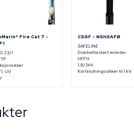
nMarin® Fire Cat 7 -
CSGF - NSHXAFØ
F1
SAFELINE
Dobbeltisolert enleder
G 23/1
HFFH
FTP
1,8/3kV
ksjonsikker
Kortslutningssikker til 1 kV
1, UV
V
kter