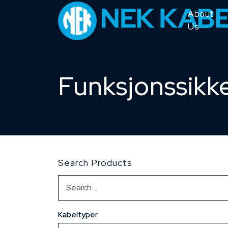
About
Us
Funksjonssikk
Search Products
Kabeltyper