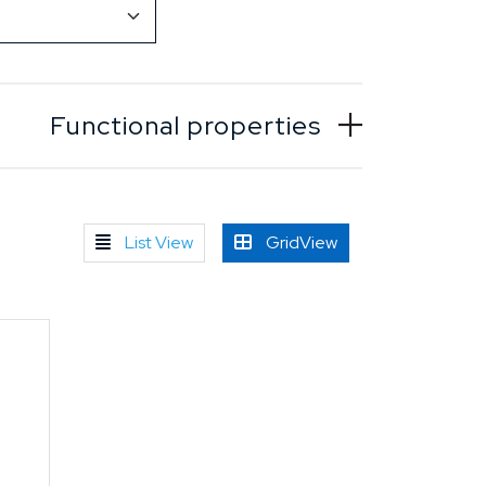
Functional properties
List View
GridView