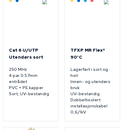
Cat 6 U/UTP
TFXP MR Flex®
Utendørs sort
90°C
250 MHz
Lagerført i sort og
4 par 0.57mm
hvit
entrådet
Innen- og utendørs
PVC + PE kapper
bruk
Sort, UV-bestandig
UV-bestandig
Dobbeltisolert
installasjonskabel
0,6/1kV