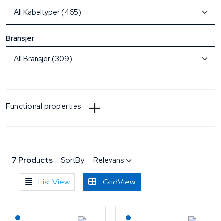
Bransjer
Functional properties
7 Products
SortBy:
List View
GridView
Lagerført: NEK Kabel
Lagerført: NEK Kabel