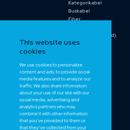
Kategorikabel
Buskabel
Fiber
Installasjonskabel
Kombikabel (Hybrid)
This website uses
Dnv sertifisert
cookies
Tilbehør
Merker 1
We use cookies to personalize
Merker 2
content and ads, to provide social
Merker 3
media features and to analyze our
Merker 4
traffic. We also share information
about your use of our site with our
social media, advertising and
NEK
analytics partners who may
combine it with other information
Om oss
that you’ve provided to them or
Bærekraft
that they’ve collected from your