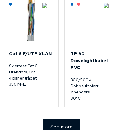
Lagerført: NEK Kabel
Lagerført: NEK Kabel
På forespørsel
Cat 6 F/UTP XLAN
TP 90
Downlightkabel
Skjermet Cat 6
PVC
Utendørs, UV
4 par entrådet
300/500V
350 MHz
Dobbeltisolert
Innendørs
90°C
See more