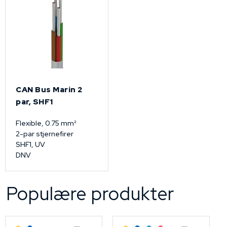
CAN Bus Marin 2
par, SHF1
Flexible, 0.75 mm²
2-par stjernefirer
SHF1, UV
DNV
Populære produkter
Lagerført: Grossist
Lagerført: NEK Kabel
Lagerført: Grossist
Lagerført: NEK Kabel
Bestilling: 2-3 uker
På forespørsel