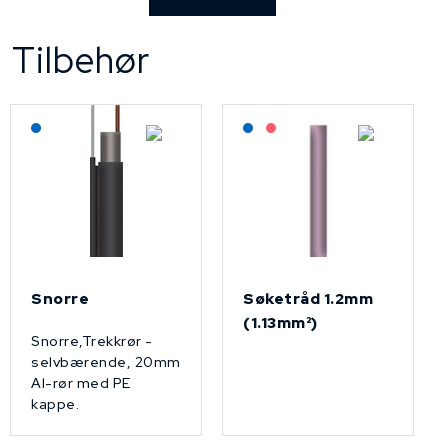
Tilbehør
Lagerført: NEK Kabel
Lagerført: NEK Kabel
På forespørsel
Snorre
Søketråd 1.2mm
(1.13mm²)
Snorre,Trekkrør -
selvbærende, 20mm
Al-rør med PE
kappe.