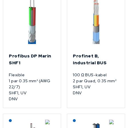
Profibus DP Marin
Profinet B,
SHF1
Industrial BUS
Flexible
100 Ω BUS-kabel
1 par 0.35 mm² (AWG
2 par Quad, 0.35 mm²
22/7)
SHF1, UV
SHF1, UV
DNV
DNV
Lagerført: NEK Kabel
Lagerført: NEK Kabel