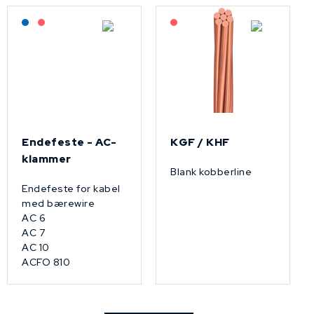
Lagerført: NEK Kabel
På forespørsel
På forespørsel
Endefeste - AC-
KGF / KHF
klammer
Blank kobberline
Endefeste for kabel
med bærewire
AC 6
AC 7
AC 10
ACFO 810