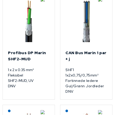
Profibus DP Marin
CAN Bus Marin 1 par
SHF2-MUD
+ j
1 x 2 x 0.35 mm²
SHF1
Fleksibel
1x2x0,75/0,75mm²
SHF2-MUD, UV
Fortinnede ledere
DNV
Gul/Grønn Jordleder
DNV
Lagerført: NEK Kabel
Lagerført: NEK Kabel