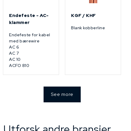
Endefeste - AC-
KGF / KHF
klammer
Blank kobberline
Endefeste for kabel
med bærewire
AC 6
AC 7
AC 10
ACFO 810
See more
Utforsk andre bransjer