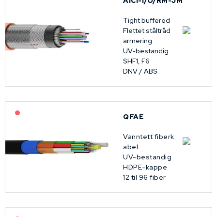
AICI-I/O/RM-JM
Tight buffered
Flettet ståltråd
armering
UV-bestandig
SHF1, F6
DNV / ABS
På forespørsel
QFAE
Vanntett fiberk
abel
UV-bestandig
HDPE-kappe
12 til 96 fiber