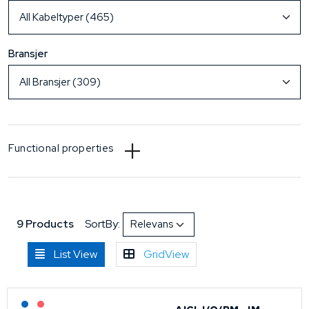
Bransjer
Functional properties
9 Products
SortBy:
List View
GridView
Lagerført: NEK Kabel
På forespørsel