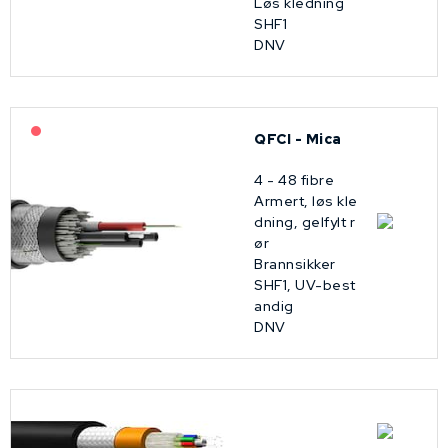
Løs kledning
SHF1
DNV
På forespørsel
QFCI - Mica
4 - 48 fibre
Armert, løs kle
dning, gelfylt r
ør
Brannsikker
SHF1, UV-best
andig
DNV