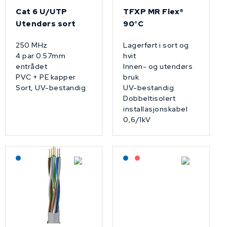
Cat 6 U/UTP
TFXP MR Flex®
Utendørs sort
90°C
250 MHz
Lagerført i sort og
4 par 0.57mm
hvit
entrådet
Innen- og utendørs
PVC + PE kapper
bruk
Sort, UV-bestandig
UV-bestandig
Dobbeltisolert
installasjonskabel
0,6/1kV
Lagerført: NEK Kabel
Lagerført: NEK Kabel
På forespørsel