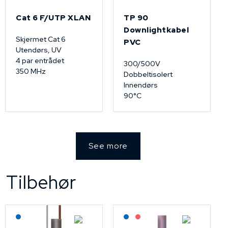
Cat 6 F/UTP XLAN
TP 90
Downlightkabel
Skjermet Cat 6
PVC
Utendørs, UV
4 par entrådet
300/500V
350 MHz
Dobbeltisolert
Innendørs
90°C
See more
Tilbehør
Lagerført: NEK Kabel
Lagerført: NEK Kabel
På forespørsel