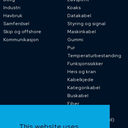
Industri
Koaks
Havbruk
Datakabel
Samferdsel
Styring og signal
Skip og offshore
Maskinkabel
Kommunikasjon
Gummi
Pur
Temperaturbestanding
Funksjonssikker
Heis og kran
Kabelkjede
Kategorikabel
Buskabel
Fiber
Installasjonskabel
Kombikabel (Hybrid)
This website uses
Dnv sertifisert