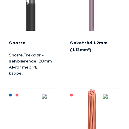
Snorre
Søketråd 1.2mm
(1.13mm²)
Snorre,Trekkrør -
selvbærende, 20mm
Al-rør med PE
kappe.
Lagerført: NEK Kabel
På forespørsel
På forespørsel