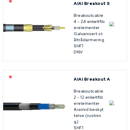
På forespørsel
AIAI Breakout S
Breakoutcable
4 - 24 enkeltfib
erelementer
Galvanisert st
åltrådarmering
SHF1
DNV
På forespørsel
AIAI Breakout A
Breakoutcable
2 - 12 enkeltfib
erelementer
Aramid beskyt
telse (rustnin
g)
SHF1