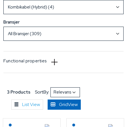
Bransjer
Functional properties
3 Products
SortBy:
List View
GridView
Lagerført: NEK Kabel
Lagerført: NEK Kabel