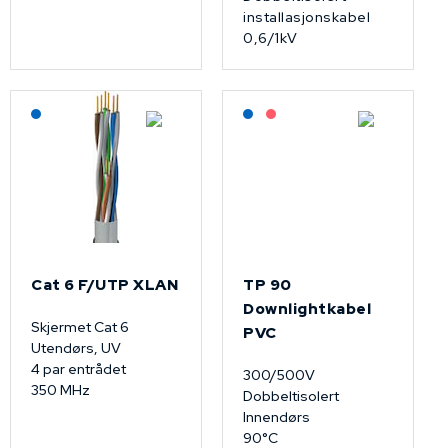
installasjonskabel
0,6/1kV
Lagerført: NEK Kabel
Lagerført: NEK Kabel
På forespørsel
Cat 6 F/UTP XLAN
TP 90
Downlightkabel
Skjermet Cat 6
PVC
Utendørs, UV
4 par entrådet
300/500V
350 MHz
Dobbeltisolert
Innendørs
90°C