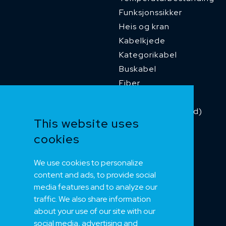
Funksjonssikker
Heis og kran
Kabelkjede
Kategorikabel
Buskabel
Fiber
Installasjonskabel
Kombikabel (Hybrid)
This website uses
Dnv sertifisert
cookies
Tilbehør
Merker 1
We use cookies to personalize
Merker 2
content and ads, to provide social
Merker 3
media features and to analyze our
Merker 4
traffic. We also share information
about your use of our site with our
social media, advertising and