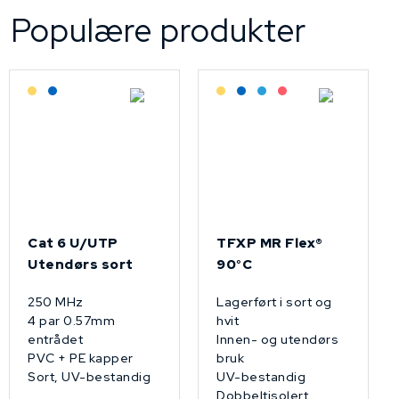
Populære produkter
Lagerført: Grossist
Lagerført: NEK Kabel
Lagerført: Grossist
Lagerført: NEK Kabel
Bestilling: 2-3 uker
På forespørsel
Cat 6 U/UTP
TFXP MR Flex®
Utendørs sort
90°C
250 MHz
Lagerført i sort og
4 par 0.57mm
hvit
entrådet
Innen- og utendørs
PVC + PE kapper
bruk
Sort, UV-bestandig
UV-bestandig
Dobbeltisolert