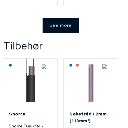
See more
Tilbehør
Lagerført: NEK Kabel
Lagerført: NEK Kabel
På forespørsel
Snorre
Søketråd 1.2mm
(1.13mm²)
Snorre,Trekkrør -