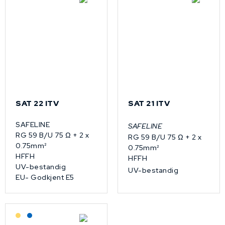
SAT 22 ITV
SAT 21 ITV
SAFELINE
SAFELINE
RG 59 B/U 75 Ω + 2 x
RG 59 B/U 75 Ω + 2 x
0.75mm²
0.75mm²
HFFH
HFFH
UV-bestandig
UV-bestandig
EU- Godkjent E5
Lagerført: Grossist
Lagerført: NEK Kabel