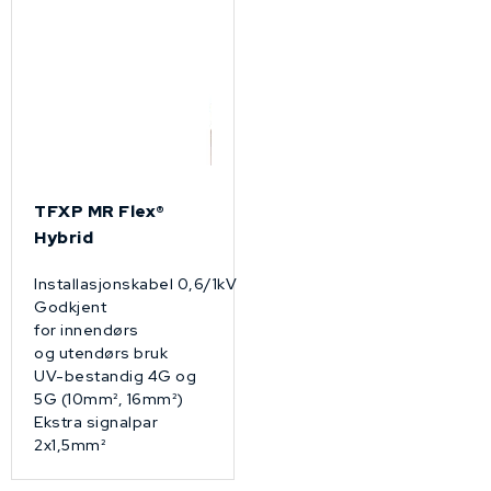
TFXP MR Flex®
Hybrid
Installasjonskabel 0,6/1kV
Godkjent
for innendørs
og utendørs bruk
UV-bestandig 4G og
5G (10mm², 16mm²)
Ekstra signalpar
2x1,5mm²