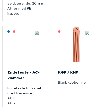
selvbærende, 20mm
Al-rør med PE
kappe.
Lagerført: NEK Kabel
På forespørsel
På forespørsel
Endefeste - AC-
KGF / KHF
klammer
Blank kobberline
Endefeste for kabel
med bærewire
AC 6
AC 7