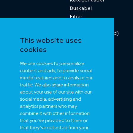
Buskabel
Fiber
Installasjonskabel
Kombikabel (Hybrid)
This website uses
Dnv sertifisert
cookies
Tilbehør
Merker 1
We use cookies to personalize
Merker 2
content and ads, to provide social
Merker 3
media features and to analyze our
Merker 4
traffic. We also share information
about your use of our site with our
social media, advertising and
NEK
analytics partners who may
combine it with other information
Om oss
that you’ve provided to them or
Bærekraft
that they’ve collected from your
Support