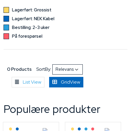
Lagerført: Grossist
Lagerført: NEK Kabel
Bestilling: 2-3 uker
På forespørsel
0 Products
SortBy:
List View
GridView
Populære produkter
Lagerført: Grossist
Lagerført: NEK Kabel
Lagerført: Grossist
Lagerført: NEK Kabel
Bestilling: 2-3 uker
På forespørsel