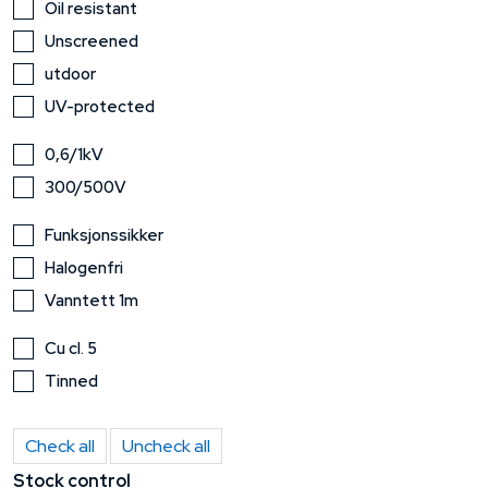
Oil resistant
Unscreened
utdoor
UV-protected
0,6/1kV
300/500V
Funksjonssikker
Halogenfri
Vanntett 1m
Cu cl. 5
Tinned
Check all
Uncheck all
Stock control