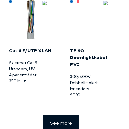
Lagerført: NEK Kabel
Lagerført: NEK Kabel
På forespørsel
Cat 6 F/UTP XLAN
TP 90
Downlightkabel
Skjermet Cat 6
PVC
Utendørs, UV
4 par entrådet
300/500V
350 MHz
Dobbeltisolert
Innendørs
90°C
See more