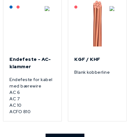
Lagerført: NEK Kabel
På forespørsel
På forespørsel
Endefeste - AC-
KGF / KHF
klammer
Blank kobberline
Endefeste for kabel
med bærewire
AC 6
AC 7
AC 10
ACFO 810