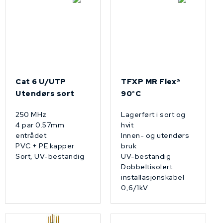
Cat 6 U/UTP
TFXP MR Flex®
Utendørs sort
90°C
250 MHz
Lagerført i sort og
4 par 0.57mm
hvit
entrådet
Innen- og utendørs
PVC + PE kapper
bruk
Sort, UV-bestandig
UV-bestandig
Dobbeltisolert
installasjonskabel
0,6/1kV