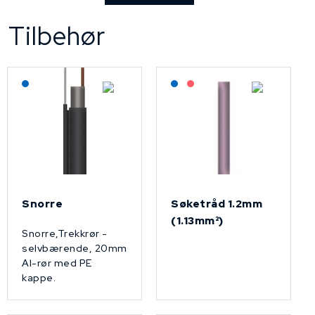
Tilbehør
Lagerført: NEK Kabel
Lagerført: NEK Kabel
På forespørsel
Snorre
Søketråd 1.2mm
(1.13mm²)
Snorre,Trekkrør -
selvbærende, 20mm
Al-rør med PE
kappe.