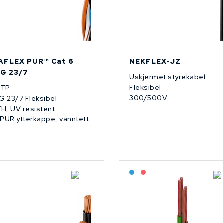
AFLEX PUR™­ Cat 6
NEKFLEX-JZ
G 23/7
Uskjermet styrekabel
Fleksibel
FTP
300/500V
 23/7 Fleksibel
H, UV resistent
 PUR ytterkappe, vanntett
På forespørsel
Bestilling: 2-3 uker
På forespørsel