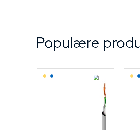
Populære produ
Lagerført: Grossist
Lagerført: NEK Kabel
L