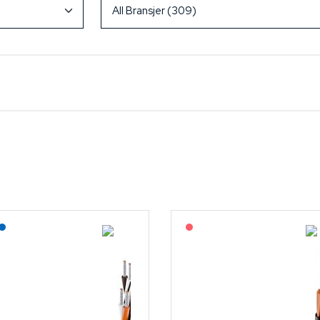
Lagerført: Grossist
Lagerført: NEK Kabel
På forespørsel