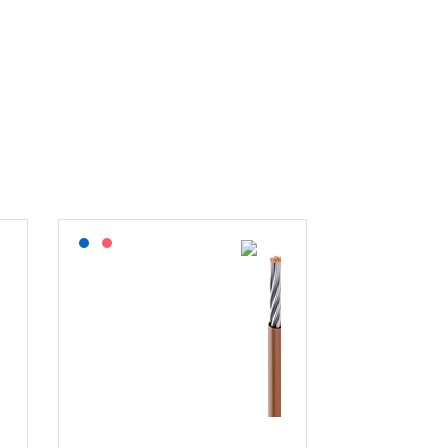
Lagerført: NEK Kabel
På forespørsel