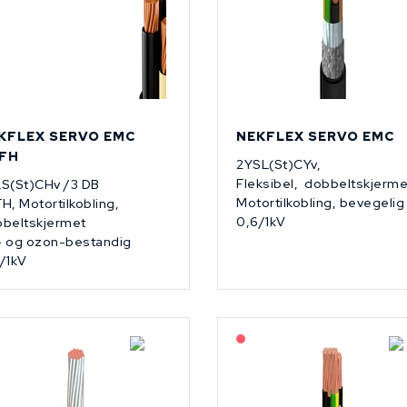
KFLEX SERVO EMC
NEKFLEX SERVO EMC
FH
2YSL(St)CYv,
Fleksibel, dobbeltskjerme
S(St)CHv /3 DB
Motortilkobling, bevegelig
H, Motortilkobling,
0,6/1kV
beltskjermet
 og ozon-bestandig
/1kV
På forespørsel
På forespørsel