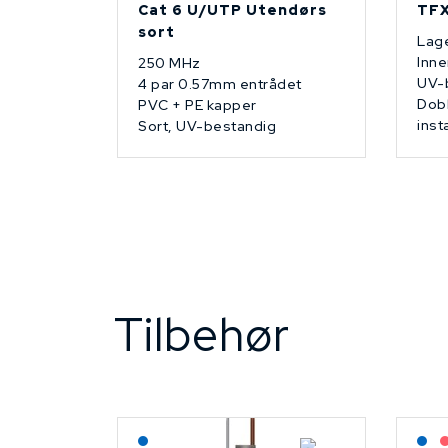
Cat 6 U/UTP Utendørs
TFX
sort
Lage
Inne
250 MHz
UV-
4 par 0.57mm entrådet
Dobb
PVC + PE kapper
inst
Sort, UV-bestandig
Tilbehør
Lagerført: NEK Kabel
L