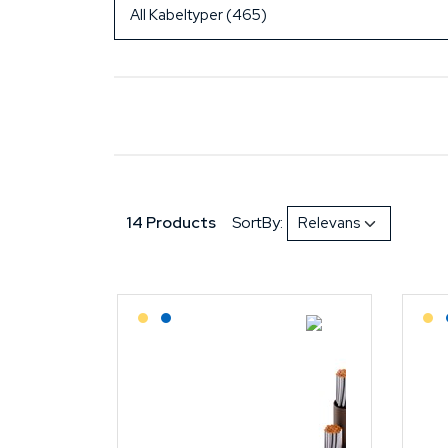
14 Products
SortBy:
Lagerført: Grossist
Lagerført: NEK Kabel