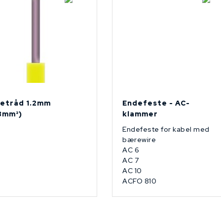
etråd 1.2mm
Endefeste - AC-
13mm²)
klammer
Endefeste for kabel med
bærewire
AC 6
AC 7
AC 10
ACFO 810