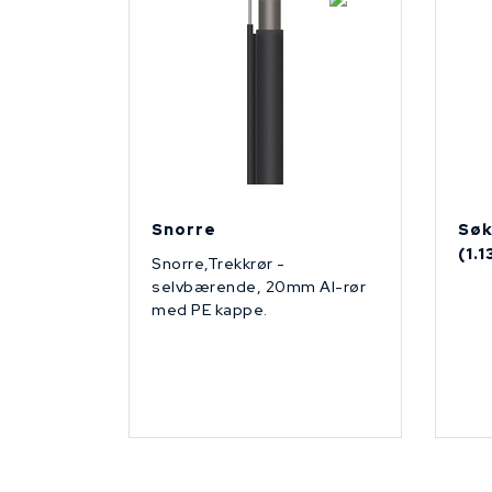
Snorre
Søk
(1.
Snorre,Trekkrør -
selvbærende, 20mm Al-rør
med PE kappe.