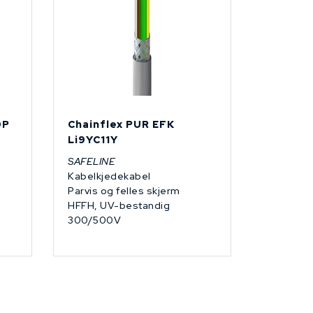
0P
Chainflex PUR EFK
Li9YC11Y
SAFELINE
Kabelkjedekabel
Parvis og felles skjerm
HFFH, UV-bestandig
300/500V