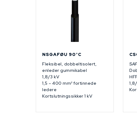
NSGAFØU 90°C
CS
Fleksibel, dobbeltisolert,
SA
enleder gummikabel
Dob
1,8/3 kV
HF
1,5 – 400 mm² fortinnede
1,8
ledere
Kor
Kortslutningssikker 1 kV