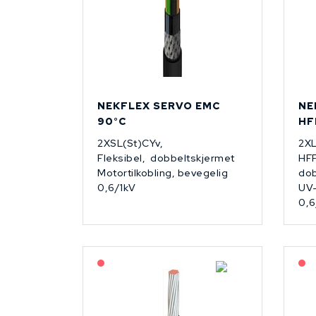
NEKFLEX SERVO EMC
NE
90°C
HF
2XSL(St)CYv,
2XL
Fleksibel, dobbeltskjermet
HFF
Motortilkobling, bevegelig
dob
0,6/1kV
UV-
0,6
På forespørsel