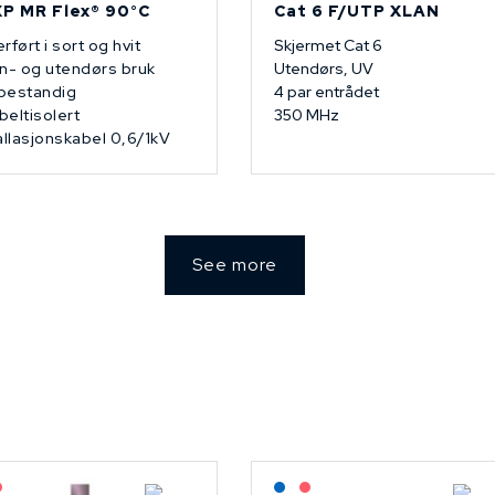
P MR Flex® 90°C
Cat 6 F/UTP XLAN
rført i sort og hvit
Skjermet Cat 6
n- og utendørs bruk
Utendørs, UV
bestandig
4 par entrådet
eltisolert
350 MHz
allasjonskabel 0,6/1kV
See more
agerført: NEK Kabel
På forespørsel
Lagerført: NEK Kabel
På forespørsel