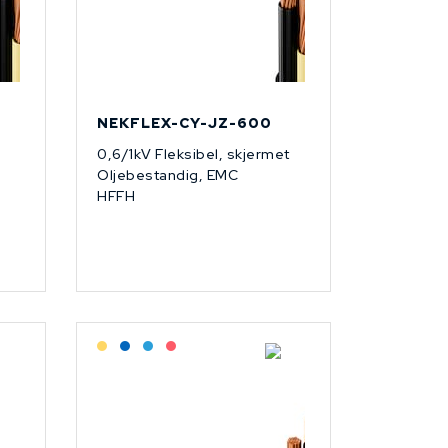
NEKFLEX-CY-JZ-600
0,6/1kV Fleksibel, skjermet
Oljebestandig, EMC
HFFH
Lagerført: Grossist
Lagerført: NEK Kabel
Bestilling: 2-3 uker
På forespørsel