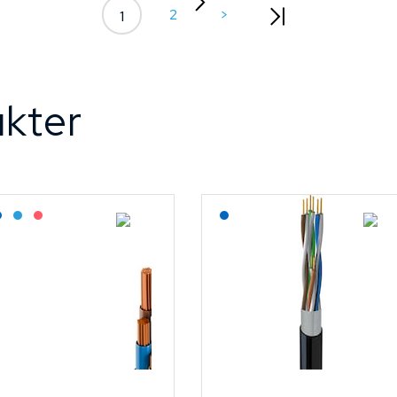
2
>
1
kter
agerført: Grossist
Lagerført: NEK Kabel
Bestilling: 2-3 uker
På forespørsel
Lagerført: NEK Kabel