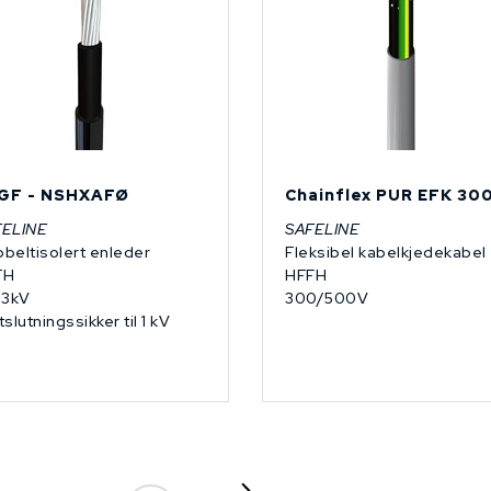
GF - NSHXAFØ
Chainflex PUR EFK 30
FELINE
SAFELINE
beltisolert enleder
Fleksibel kabelkjedekabel
FH
HFFH
/3kV
300/500V
tslutningssikker til 1 kV