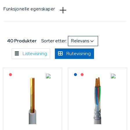
Funksjonelle egenskaper
40 Produkter
Sorter etter:
Listevisning
Rutevisning
På forespørsel
Lagerført: NEK Kabel
På forespørsel