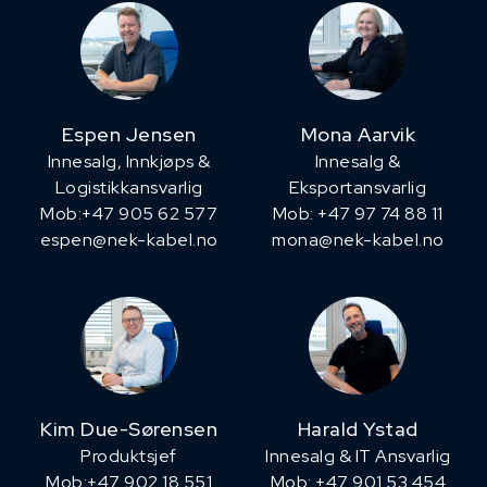
Espen Jensen
Mona Aarvik
Innesalg, ​Innkjøps &
Innesalg &
Logistikkansvarlig
Eksportansvarlig
Mob:+47 905 62 577
Mob: +47 97 74 88 11
espen@nek-kabel.no
mona@nek-kabel.no
Kim Due-Sørensen
Harald Ystad
Produktsjef
Innesalg & IT Ansvarlig
​Mob:+47 902 18 551
Mob: +47 901 53 454