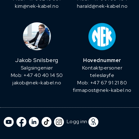
kim@nek-kabel.no
harald@nek-kabel.no
Jakob Snilsberg
Hovednummer
​Salgsingeniør
Kontaktpersoner
Mob: +47 40 40 14 50
telesløyfe
jakob@nek-kabel.no
Mob: +47 67 91 21 80
firmapost@nek-kabel.no
Logg inn