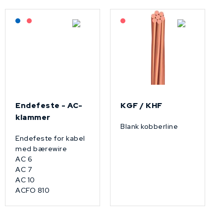
Lagerført: NEK Kabel
På forespørsel
På forespørsel
Endefeste - AC-
KGF / KHF
klammer
Blank kobberline
Endefeste for kabel
med bærewire
AC 6
AC 7
AC 10
ACFO 810