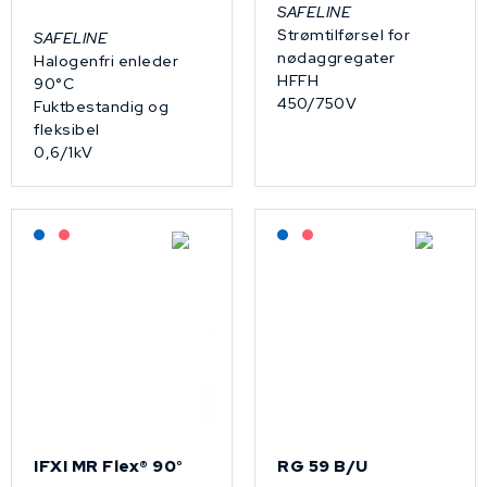
SAFELINE
Strømtilførsel for
SAFELINE
nødaggregater
Halogenfri enleder
HFFH
90°C
450/750V
Fuktbestandig og
fleksibel
0,6/1kV
Lagerført: NEK Kabel
På forespørsel
Lagerført: NEK Kabel
På forespørsel
IFXI MR Flex® 90°
RG 59 B/U