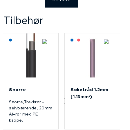
Tilbehør
Lagerført: NEK Kabel
Lagerført: NEK Kabel
På forespørsel
Snorre
Søketråd 1.2mm
(1.13mm²)
Snorre,Trekkrør -
selvbærende, 20mm
Al-rør med PE
kappe.