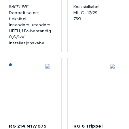
SAFELINE
Koaksialkabel
Dobbeltisolert,
MIL C - 17/29
fleksibel
75Ω
Innendørs, utendørs
HFFH, UV-bestandig
0,6/1kV
Installasjonskabel
Lagerført: NEK Kabel
RG 214 M17/075
RG 6 Trippel