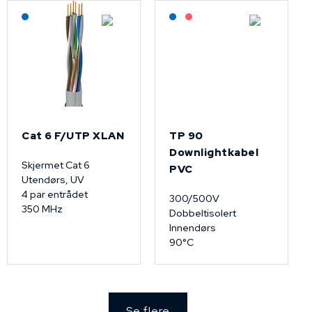
Lagerført: NEK Kabel
Lagerført: NEK Kabel
På forespørsel
Cat 6 F/UTP XLAN
TP 90
Downlightkabel
Skjermet Cat 6
PVC
Utendørs, UV
4 par entrådet
300/500V
350 MHz
Dobbeltisolert
Innendørs
90°C
Se flere