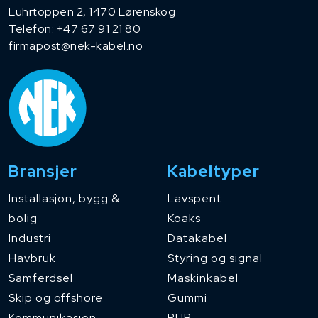
Luhrtoppen 2, 1470 Lørenskog
Telefon:
+47 67 91 21 80
firmapost@nek-kabel.no
Bransjer
Kabeltyper
Installasjon, bygg &
Lavspent
bolig
Koaks
Industri
Datakabel
Havbruk
Styring og signal
Samferdsel
Maskinkabel
Skip og offshore
Gummi
Kommunikasjon
PUR