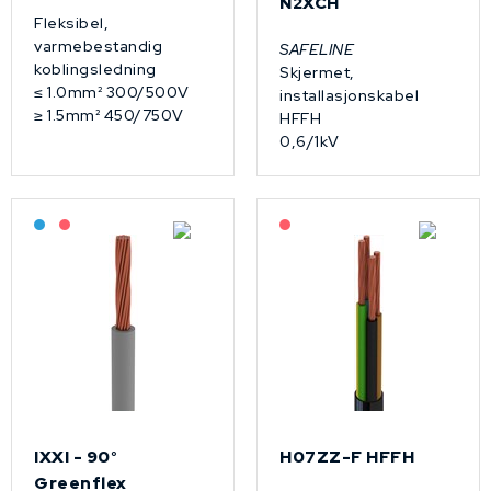
N2XCH
Fleksibel,
varmebestandig
SAFELINE
koblingsledning
Skjermet,
≤ 1.0mm² 300/500V
installasjonskabel
≥ 1.5mm² 450/750V
HFFH
0,6/1kV
Bestilling: 2-3 uker
På forespørsel
På forespørsel
IXXI - 90°
H07ZZ-F HFFH
Greenflex