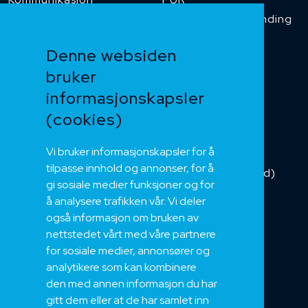
Temperaturbestanding
Funksjonssikker
Denne websiden
Heis og kran
bruker
Kabelkjede
informasjonskapsler
Kategorikabel
Buskabel
(cookies)
Fiber
Vi bruker informasjonskapsler for å
Installasjonskabel
tilpasse innhold og annonser, for å
Kombikabel (Hybrid)
gi sosiale medier funksjoner og for
DNV sertifisert
å analysere trafikken vår. Vi deler
Tilbehør
også informasjon om bruken av
NEK
nettstedet vårt med våre partnere
for sosiale medier, annonsører og
Om oss
analytikere som kan kombinere
Bærekraft og Åpenhet
den med annen informasjon du har
Jobb hos oss
gitt dem eller at de har samlet inn