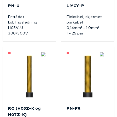
PN-U
LiYCY-P
Entrådet
Fleksibel, skjermet
koblingsledning
parkabel
H05V-U
0,14mm² – 1.0mm²
300/500V
1 – 25 par
På forespørsel
På forespørsel
RQ (H05Z-K og
PN-FR
H07Z-K)