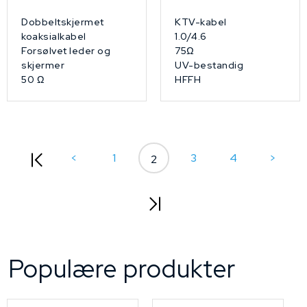
Dobbeltskjermet
KTV-kabel
koaksialkabel
1.0/4.6
Forsølvet leder og
75Ω
skjermer
UV-bestandig
50 Ω
HFFH
<
1
3
4
>
2
Populære produkter