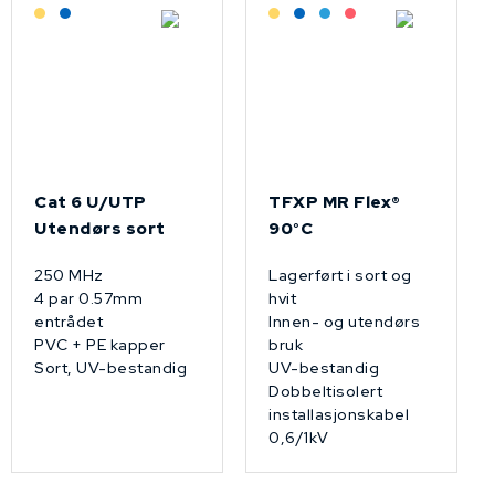
Lagerført: Grossist
Lagerført: NEK Kabel
Lagerført: Grossist
Lagerført: NEK Kabel
Bestilling: 2-3 uker
På forespørsel
Cat 6 U/UTP
TFXP MR Flex®
Utendørs sort
90°C
250 MHz
Lagerført i sort og
4 par 0.57mm
hvit
entrådet
Innen- og utendørs
PVC + PE kapper
bruk
Sort, UV-bestandig
UV-bestandig
Dobbeltisolert
installasjonskabel
0,6/1kV