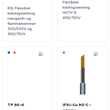
Flertådet
koblingsledning
RQ, Fleksibel
H07V-R
koblingsledning
450/750V
halogenfri og
flammehemmet
300/500V og
450/750V
Lagerført: NEK Kabel
På forespørsel
På forespørsel
TP 90-K
IFSI-Cu 90°C -