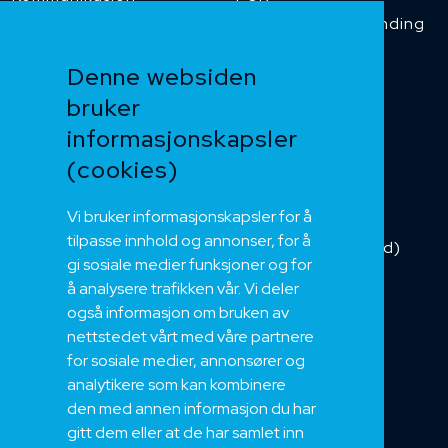
Temperaturbestanding
Funksjonssikker
Denne websiden
Heis og kran
bruker
Kabelkjede
informasjonskapsler
Kategorikabel
Buskabel
(cookies)
Fiber
Vi bruker informasjonskapsler for å
Installasjonskabel
tilpasse innhold og annonser, for å
Kombikabel (Hybrid)
gi sosiale medier funksjoner og for
DNV sertifisert
å analysere trafikken vår. Vi deler
Tilbehør
også informasjon om bruken av
NEK
nettstedet vårt med våre partnere
for sosiale medier, annonsører og
Om oss
analytikere som kan kombinere
Bærekraft og Åpenhet
den med annen informasjon du har
Jobb hos oss
gitt dem eller at de har samlet inn