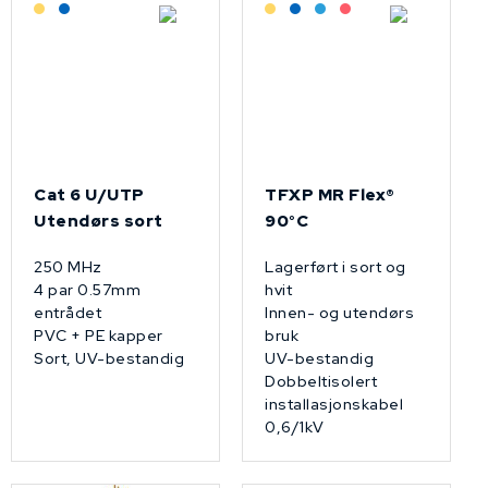
Lagerført: Grossist
Lagerført: NEK Kabel
Lagerført: Grossist
Lagerført: NEK Kabel
Bestilling: 2-3 uker
På forespørsel
Cat 6 U/UTP
TFXP MR Flex®
Utendørs sort
90°C
250 MHz
Lagerført i sort og
4 par 0.57mm
hvit
entrådet
Innen- og utendørs
PVC + PE kapper
bruk
Sort, UV-bestandig
UV-bestandig
Dobbeltisolert
installasjonskabel
0,6/1kV