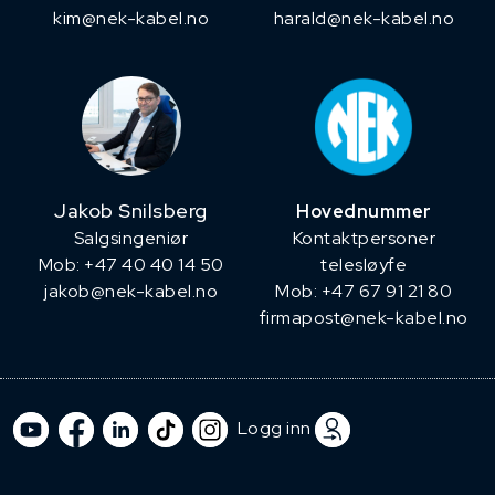
kim@nek-kabel.no
harald@nek-kabel.no
Jakob Snilsberg
Hovednummer
​Salgsingeniør
Kontaktpersoner
Mob: +47 40 40 14 50
telesløyfe
jakob@nek-kabel.no
Mob: +47 67 91 21 80
firmapost@nek-kabel.no
Logg inn