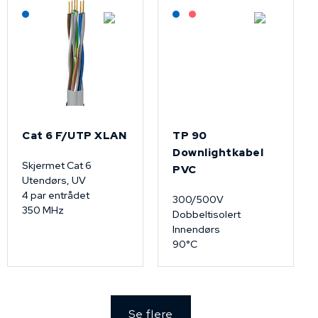
Lagerført: NEK Kabel
Lagerført: NEK Kabel
På forespørsel
Cat 6 F/UTP XLAN
TP 90
Downlightkabel
Skjermet Cat 6
PVC
Utendørs, UV
4 par entrådet
300/500V
350 MHz
Dobbeltisolert
Innendørs
90°C
Se flere