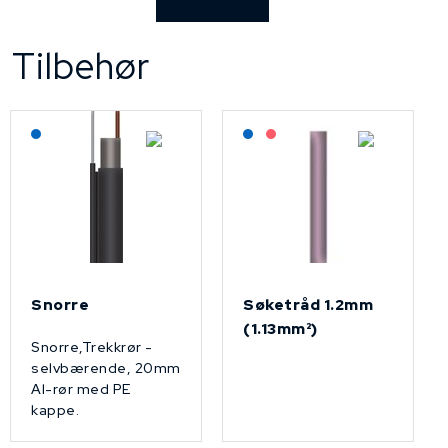
Tilbehør
Lagerført: NEK Kabel
Lagerført: NEK Kabel
På forespørsel
Snorre
Søketråd 1.2mm
(1.13mm²)
Snorre,Trekkrør -
selvbærende, 20mm
Al-rør med PE
kappe.