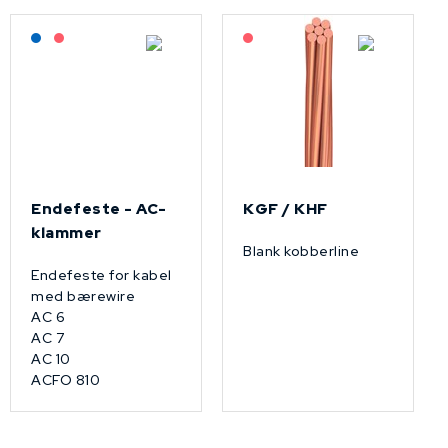
Lagerført: NEK Kabel
På forespørsel
På forespørsel
Endefeste - AC-
KGF / KHF
klammer
Blank kobberline
Endefeste for kabel
med bærewire
AC 6
AC 7
AC 10
ACFO 810