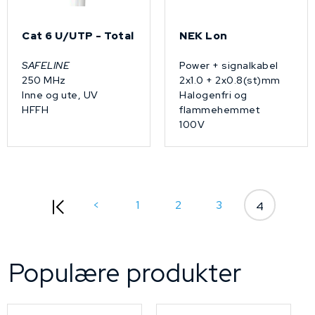
Cat 6 U/UTP - Total
NEK Lon
SAFELINE
Power + signalkabel
250 MHz
2x1.0 + 2x0.8(st)mm
Inne og ute, UV
Halogenfri og
HFFH
flammehemmet
100V
<
1
2
3
4
Populære produkter