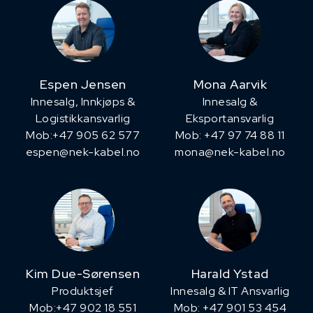
Espen Jensen
Mona Aarvik
Innesalg, ​Innkjøps &
Innesalg &
Logistikkansvarlig
Eksportansvarlig
Mob:+47 905 62 577
Mob: +47 97 74 88 11
espen@nek-kabel.no
mona@nek-kabel.no
Kim Due-Sørensen
Harald Ystad
Produktsjef
Innesalg & IT Ansvarlig
​Mob:+47 902 18 551
Mob: +47 901 53 454