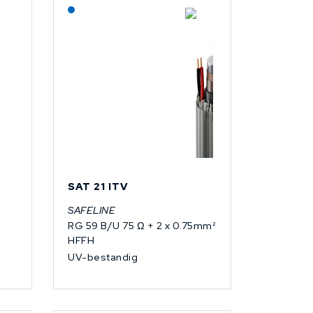
Lagerført: NEK Kabel
SAT 21 ITV
SAFELINE
RG 59 B/U 75 Ω + 2 x 0.75mm²
HFFH
UV-bestandig