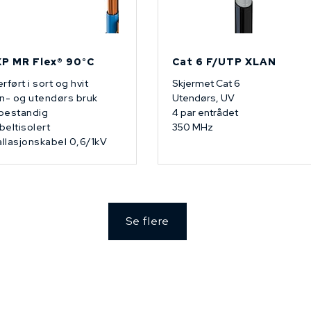
P MR Flex® 90°C
Cat 6 F/UTP XLAN
rført i sort og hvit
Skjermet Cat 6
n- og utendørs bruk
Utendørs, UV
bestandig
4 par entrådet
eltisolert
350 MHz
allasjonskabel 0,6/1kV
Se flere