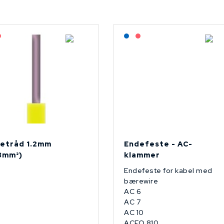
agerført: NEK Kabel
På forespørsel
Lagerført: NEK Kabel
På forespørsel
etråd 1.2mm
Endefeste - AC-
13mm²)
klammer
Endefeste for kabel med
bærewire
AC 6
AC 7
AC 10
ACFO 810