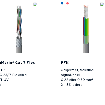
Lagerført: NEK Kabel
Lagerført: NEK Kabel
På forespørsel
nMarin® Cat 7 Flex
PFK
FTP
Uskjermet, fleksibel
 23/7, Fleksibel
signalkabel
1, UV
0.22 eller 0.50 mm²
V
2 – 36 ledere