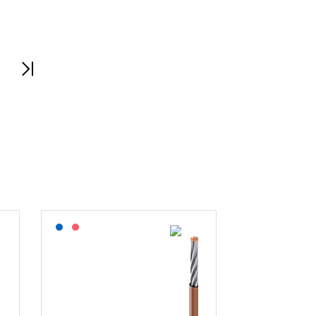
Lagerført: NEK Kabel
På forespørsel