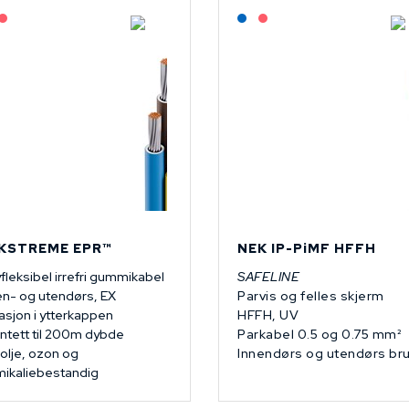
Lagerført: NEK Kabel
På forespørsel
Lagerført: NEK Kabel
På forespørsel
KSTREME EPR™
NEK IP-PiMF HFFH
fleksibel irrefri gummikabel
SAFELINE
en- og utendørs, EX
Parvis og felles skjerm
lasjon i ytterkappen
HFFH, UV
ntett til 200m dybde
Parkabel 0.5 og 0.75 mm²
 olje, ozon og
Innendørs og utendørs br
mikaliebestandig