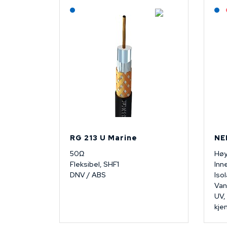
Lagerført: NEK Kabel
RG 213 U Marine
NE
50Ω
Høy
Fleksibel, SHF1
Inn
DNV / ABS
Iso
Van
UV,
kje