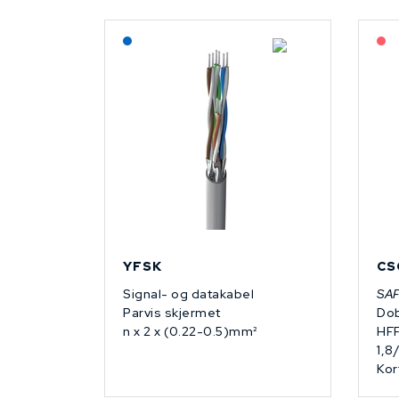
Lagerført: NEK Kabel
YFSK
CS
Signal- og datakabel
SA
Parvis skjermet
Dob
n x 2 x (0.22-0.5)mm²
HF
1,8
Kor