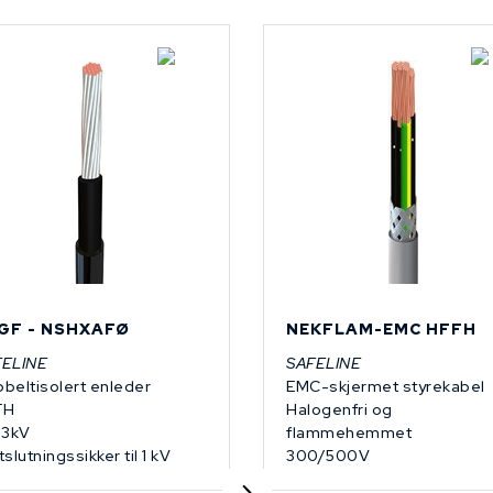
På forespørsel
GF - NSHXAFØ
NEKFLAM-EMC HFFH
FELINE
SAFELINE
beltisolert enleder
EMC-skjermet styrekabel
FH
Halogenfri og
/3kV
flammehemmet
tslutningssikker til 1 kV
300/500V