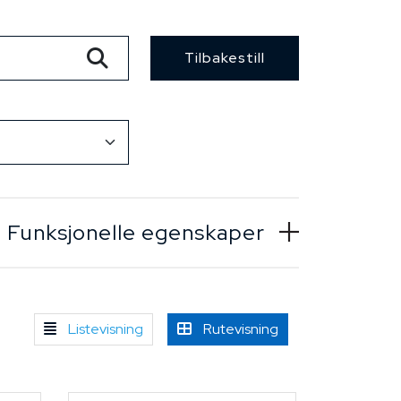
Tilbakestill
Funksjonelle egenskaper
Listevisning
Rutevisning