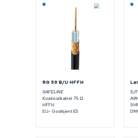
Lagerført: NEK Kabel
RG 59 B/U HFFH
La
SAFELINE
S/
Koaksialkabel 75 Ω
AWG
HFFH
SHF
EU- Godkjent E5
DN