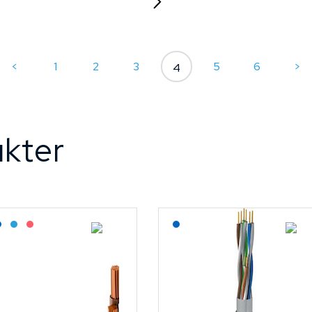
<
1
2
3
5
6
>
4
kter
agerført: Grossist
Lagerført: NEK Kabel
Bestilling: 2-3 uker
På forespørsel
Lagerført: NEK Kabel