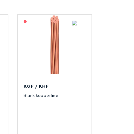
På forespørsel
KGF / KHF
Blank kobberline