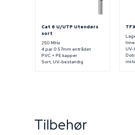
Cat 6 U/UTP Utendørs
TFX
sort
Lage
Inne
250 MHz
UV-
4 par 0.57mm entrådet
Dobb
PVC + PE kapper
inst
Sort, UV-bestandig
Tilbehør