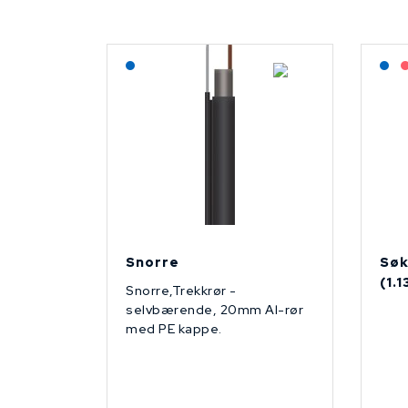
Lagerført: NEK Kabel
L
Snorre
Søk
(1.
Snorre,Trekkrør -
selvbærende, 20mm Al-rør
med PE kappe.