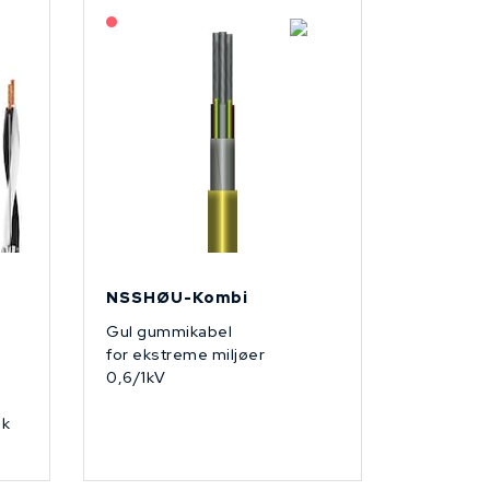
På forespørsel
NSSHØU-Kombi
Gul gummikabel
for ekstreme miljøer
0,6/1kV
uk