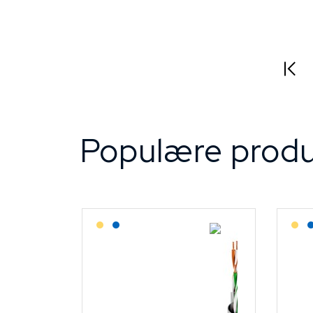
Populære produ
Lagerført: Grossist
Lagerført: NEK Kabel
L