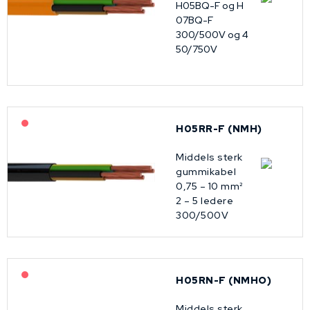
H05BQ-F og H
07BQ-F
300/500V og 4
50/750V
På forespørsel
H05RR-F (NMH)
Middels sterk
gummikabel
0,75 – 10 mm²
2 – 5 ledere
300/500V
På forespørsel
H05RN-F (NMHO)
Middels sterk,