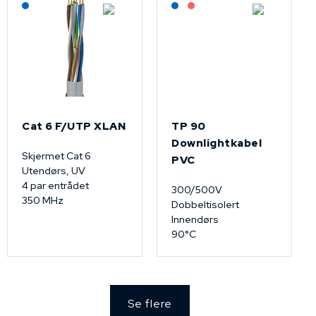
Lagerført: NEK Kabel
Lagerført: NEK Kabel
På forespørsel
Cat 6 F/UTP XLAN
TP 90
Downlightkabel
Skjermet Cat 6
PVC
Utendørs, UV
4 par entrådet
300/500V
350 MHz
Dobbeltisolert
Innendørs
90°C
Se flere