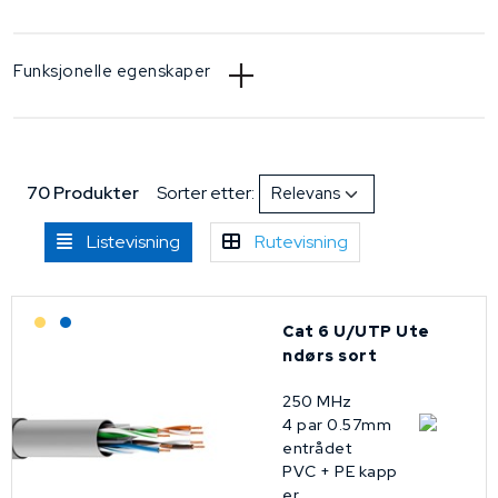
Funksjonelle egenskaper
70 Produkter
Sorter etter:
Listevisning
Rutevisning
Lagerført: Grossist
Lagerført: NEK Kabel
Cat 6 U/UTP Ute
ndørs sort
250 MHz
4 par 0.57mm
entrådet
PVC + PE kapp
er