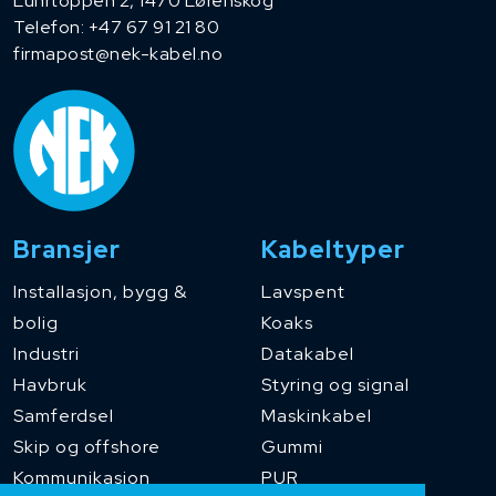
Luhrtoppen 2, 1470 Lørenskog
Telefon:
+47 67 91 21 80
firmapost@nek-kabel.no
Bransjer
Kabeltyper
Installasjon, bygg &
Lavspent
bolig
Koaks
Industri
Datakabel
Havbruk
Styring og signal
Samferdsel
Maskinkabel
Skip og offshore
Gummi
Kommunikasjon
PUR