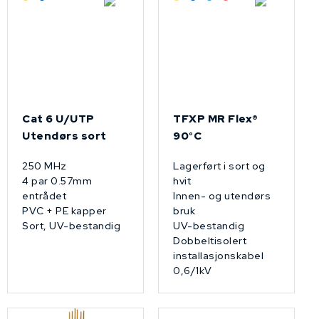
Cat 6 U/UTP
TFXP MR Flex®
Utendørs sort
90°C
250 MHz
Lagerført i sort og
4 par 0.57mm
hvit
entrådet
Innen- og utendørs
PVC + PE kapper
bruk
Sort, UV-bestandig
UV-bestandig
Dobbeltisolert
installasjonskabel
0,6/1kV