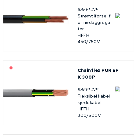
SAFELINE
Strømtilførsel f
or nødaggrega
ter
HFFH
450/750V
På forespørsel
Chainflex PUR EF
K 300P
SAFELINE
Fleksibel kabel
kjedekabel
HFFH
300/500V