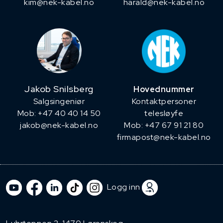
kim@nek-kabel.no
harald@nek-kabel.no
Jakob Snilsberg
Hovednummer
​Salgsingeniør
Kontaktpersoner
Mob: +47 40 40 14 50
telesløyfe
jakob@nek-kabel.no
Mob: +47 67 91 21 80
firmapost@nek-kabel.no
Logg inn