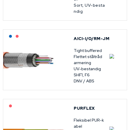
Sort, UV-besta
ndig
Lagerført: NEK Kabel
På forespørsel
AICI-I/O/RM-JM
Tight buffered
Flettet ståltråd
armering
UV-bestandig
SHF1, F6
DNV / ABS
På forespørsel
PURFLEX
Fleksibel PUR-k
abel