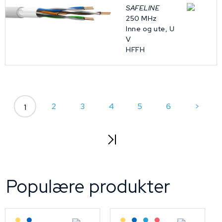
SAFELINE
250 MHz
Inne og ute, U
V
HFFH
2
3
4
5
6
>
1
Populære produkter
Lagerført: Grossist
Lagerført: NEK Kabel
Lagerført: Grossist
Lagerført: NEK Kabel
Bestilling: 2-3 uker
På forespørsel