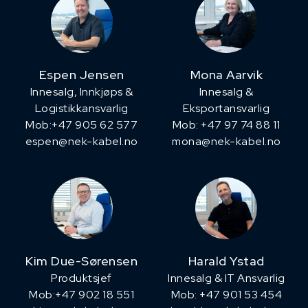
Espen Jensen
Mona Aarvik
Innesalg, ​Innkjøps &
Innesalg &
Logistikkansvarlig
Eksportansvarlig
Mob:+47 905 62 577
Mob: +47 97 74 88 11
espen@nek-kabel.no
mona@nek-kabel.no
Kim Due-Sørensen
Harald Ystad
Produktsjef
Innesalg & IT Ansvarlig
​Mob:+47 902 18 551
Mob: +47 901 53 454