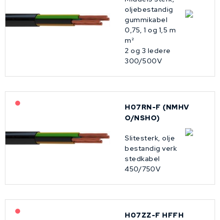
oljebestandig
gummikabel
0,75, 1 og 1,5 m
m²
2 og 3 ledere
300/500V
På forespørsel
H07RN-F (NMHV
O/NSHO)
Slitesterk, olje
bestandig verk
stedkabel
450/750V
På forespørsel
H07ZZ-F HFFH