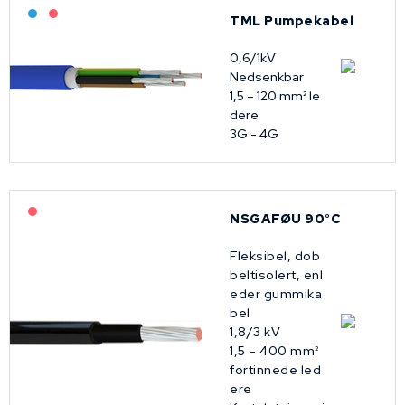
Bestilling: 2-3 uker
På forespørsel
TML Pumpekabel
0,6/1kV
Nedsenkbar
1,5 – 120 mm² le
dere
3G - 4G
På forespørsel
NSGAFØU 90°C
Fleksibel, dob
beltisolert, enl
eder gummika
bel
1,8/3 kV
1,5 – 400 mm²
fortinnede led
ere