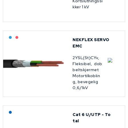
Kortslutningssi
kker 1 kV
Bestilling: 2-3 uker
På forespørsel
NEKFLEX SERVO
EMC
2YSL(St)CYv,
Fleksibel, dob
beltskjermet
Motortilkoblin
g, bevegelig
0,6/1kV
Lagerført: NEK Kabel
Cat 6 U/UTP - To
tal