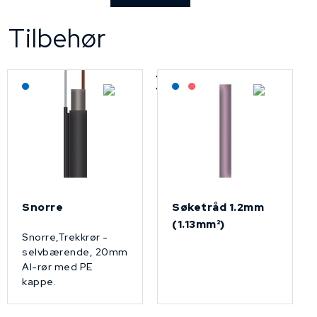
Tilbehør
Lagerført: NEK Kabel
Lagerført: NEK Kabel
På forespørsel
Snorre
Søketråd 1.2mm
(1.13mm²)
Snorre,Trekkrør -
selvbærende, 20mm
Al-rør med PE
kappe.