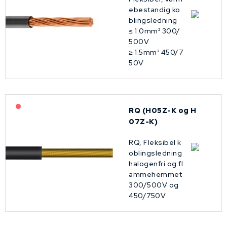
ebestandig ko
blingsledning
≤ 1.0mm² 300/
500V
≥ 1.5mm² 450/7
50V
På forespørsel
RQ (H05Z-K og H
07Z-K)
RQ, Fleksibel k
oblingsledning
halogenfri og fl
ammehemmet
300/500V og
450/750V