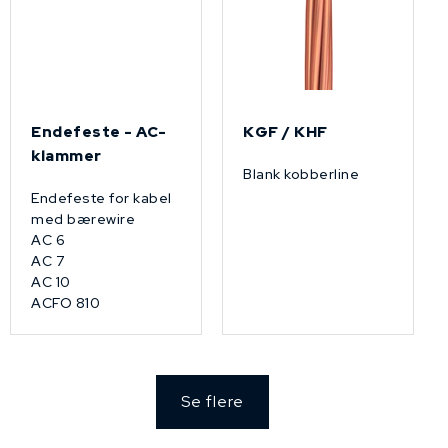
Endefeste - AC-
KGF / KHF
klammer
Blank kobberline
Endefeste for kabel
med bærewire
AC 6
AC 7
AC 10
ACFO 810
Se flere