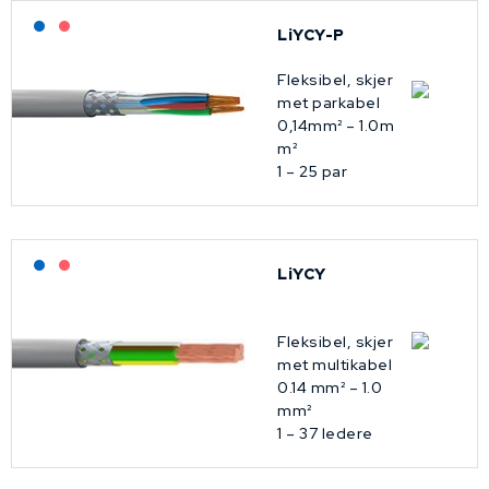
Lagerført: NEK Kabel
På forespørsel
LiYCY-P
Fleksibel, skjer
met parkabel
0,14mm² – 1.0m
m²
1 – 25 par
Lagerført: NEK Kabel
På forespørsel
LiYCY
Fleksibel, skjer
met multikabel
0.14 mm² – 1.0
mm²
1 – 37 ledere