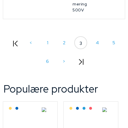
mering
500V
<
1
2
4
5
3
6
>
Populære produkter
Lagerført: Grossist
Lagerført: NEK Kabel
Lagerført: Grossist
Lagerført: NEK Kabel
Bestilling: 2-3 uker
På forespørsel