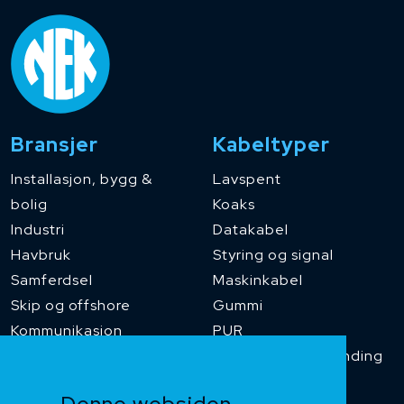
Bransjer
Kabeltyper
Installasjon, bygg &
Lavspent
bolig
Koaks
Industri
Datakabel
Havbruk
Styring og signal
Samferdsel
Maskinkabel
Skip og offshore
Gummi
Kommunikasjon
PUR
Temperaturbestanding
Funksjonssikker
Denne websiden