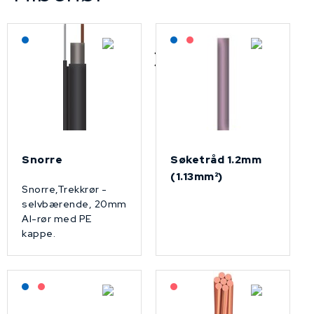
Lagerført: NEK Kabel
Lagerført: NEK Kabel
På forespørsel
Snorre
Søketråd 1.2mm
(1.13mm²)
Snorre,Trekkrør -
selvbærende, 20mm
Al-rør med PE
kappe.
Lagerført: NEK Kabel
På forespørsel
På forespørsel