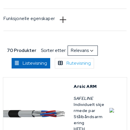
Funksjonelle egenskaper
70 Produkter
Sorter etter:
Listevisning
Rutevisning
Arsic ARM
SAFELINE
Individuelt skje
rmede par
Stålbåndsarm
ering
HFFH