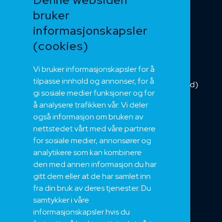
Heis og kran
bruker
Kabelkjede
informasjonskapsler
Kategorikabel
Buskabel
(cookies)
Fiber
Vi bruker informasjonskapsler for å
Installasjonskabel
tilpasse innhold og annonser, for å
Kombikabel (Hybrid)
gi sosiale medier funksjoner og for
DNV sertifisert
å analysere trafikken vår. Vi deler
Tilbehør
også informasjon om bruken av
NEK
nettstedet vårt med våre partnere
for sosiale medier, annonsører og
Om oss
analytikere som kan kombinere
Bærekraft og Åpenhet
den med annen informasjon du har
Jobb hos oss
gitt dem eller at de har samlet inn
Sertifiseringer
fra din bruk av deres tjenester. Du
samtykker i våre
Support
informasjonskapsler hvis du
Teknisk