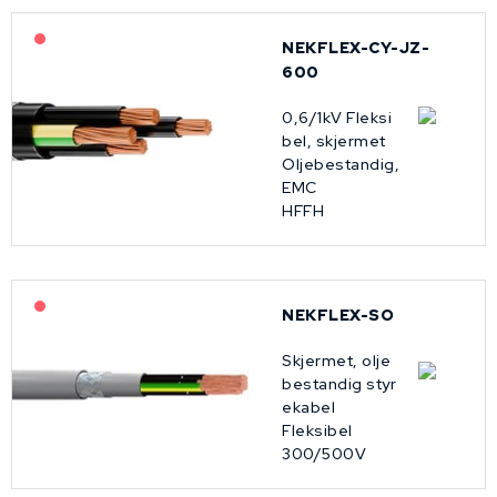
På forespørsel
NEKFLEX-CY-JZ-
600
0,6/1kV Fleksi
bel, skjermet
Oljebestandig,
EMC
HFFH
På forespørsel
NEKFLEX-SO
Skjermet, olje
bestandig styr
ekabel
Fleksibel
300/500V