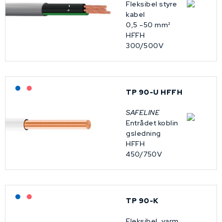
Fleksibel styre
kabel
0,5 –50 mm²
HFFH
300/500V
Lagerført: NEK Kabel
På forespørsel
TP 90-U HFFH
SAFELINE
Entrådet koblin
gsledning
HFFH
450/750V
Lagerført: NEK Kabel
På forespørsel
TP 90-K
Fleksibel, varm