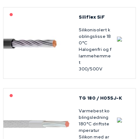
På forespørsel
Siliflex SiF
Silikonisolert k
oblingslisse 18
0°C
Halogenfri og f
lammehemme
t
300/500V
På forespørsel
TG 180 / H05SJ-K
Varmebest ko
blingsledning
180°C driftste
mperatur
Silikon med ar