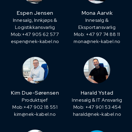
Espen Jensen
Mona Aarvik
Innesalg, ​Innkjøps &
Innesalg &
Logistikkansvarlig
Eksportansvarlig
Mob:+47 905 62 577
Mob: +47 97 74 88 11
espen@nek-kabel.no
mona@nek-kabel.no
Kim Due-Sørensen
Harald Ystad
Produktsjef
Innesalg & IT Ansvarlig
​Mob:+47 902 18 551
Mob: +47 901 53 454
kim@nek-kabel.no
harald@nek-kabel.no