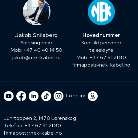
Jakob Snilsberg
Hovednummer
​Salgsingeniør
Kontaktpersoner
Mob: +47 40 40 14 50
telesløyfe
jakob@nek-kabel.no
Mob: +47 67 91 21 80
firmapost@nek-kabel.no
Logg inn
Luhrtoppen 2, 1470 Lørenskog
Telefon:
+47 67 91 21 80
firmapost@nek-kabel.no