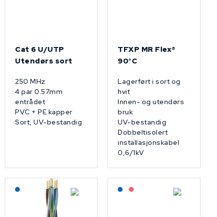
Cat 6 U/UTP
TFXP MR Flex®
Utendørs sort
90°C
250 MHz
Lagerført i sort og
4 par 0.57mm
hvit
entrådet
Innen- og utendørs
PVC + PE kapper
bruk
Sort, UV-bestandig
UV-bestandig
Dobbeltisolert
installasjonskabel
0,6/1kV
Lagerført: NEK Kabel
Lagerført: NEK Kabel
På forespørsel