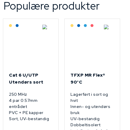
Populære produkter
Lagerført: Grossist
Lagerført: NEK Kabel
Lagerført: Grossist
Lagerført: NEK Kabel
Bestilling: 2-3 uker
På forespørsel
Cat 6 U/UTP
TFXP MR Flex®
Utendørs sort
90°C
250 MHz
Lagerført i sort og
4 par 0.57mm
hvit
entrådet
Innen- og utendørs
PVC + PE kapper
bruk
Sort, UV-bestandig
UV-bestandig
Dobbeltisolert