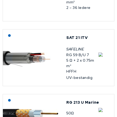
mm²
2 – 36 ledere
Lagerført: NEK Kabel
SAT 21 ITV
SAFELINE
RG 59 B/U 7
5 Ω + 2 x 0.75m
m²
HFFH
UV-bestandig
Lagerført: NEK Kabel
RG 213 U Marine
50Ω