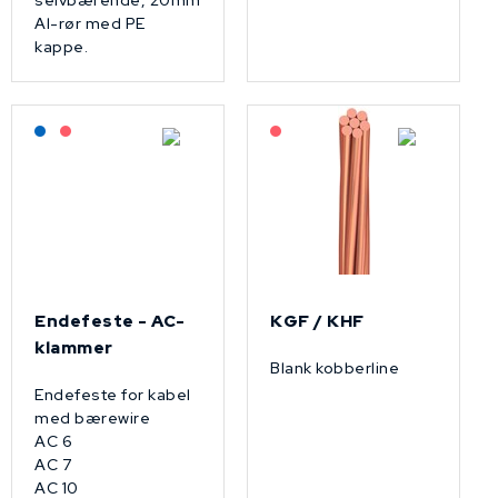
selvbærende, 20mm
Al-rør med PE
kappe.
Lagerført: NEK Kabel
På forespørsel
På forespørsel
Endefeste - AC-
KGF / KHF
klammer
Blank kobberline
Endefeste for kabel
med bærewire
AC 6
AC 7
AC 10