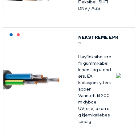
Fleksibel, SHF1
DNV / ABS
Lagerført: NEK Kabel
På forespørsel
NEKSTREME EPR
™
Høyfleksibel irre
fri gummikabel
Innen- og utend
ørs, EX
Isolasjon i ytterk
appen
Vanntett til 200
m dybde
UV, olje, ozon o
g kjemikaliebes
tandig