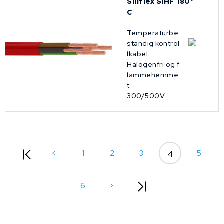
Siliflex SiHF 180°
C
Temperaturbe
standig kontrol
lkabel
Halogenfri og f
lammehemme
t
300/500V
<
1
2
3
5
4
6
>