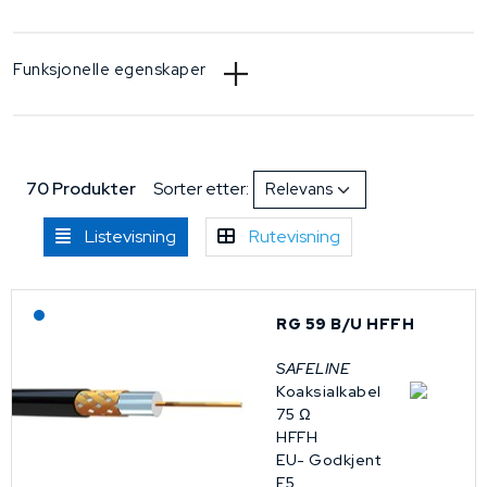
Funksjonelle egenskaper
70 Produkter
Sorter etter:
Listevisning
Rutevisning
Lagerført: NEK Kabel
RG 59 B/U HFFH
SAFELINE
Koaksialkabel
75 Ω
HFFH
EU- Godkjent
E5