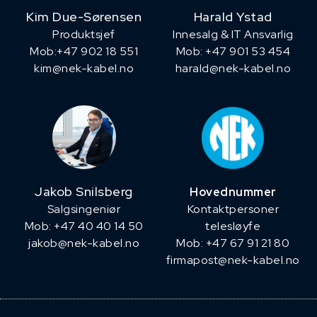
Kim Due-Sørensen
Harald Ystad
Produktsjef
Innesalg & IT Ansvarlig
​Mob:+47 902 18 551
Mob: +47 901 53 454
kim@nek-kabel.no
harald@nek-kabel.no
Jakob Snilsberg
Hovednummer
​Salgsingeniør
Kontaktpersoner
Mob: +47 40 40 14 50
telesløyfe
jakob@nek-kabel.no
Mob: +47 67 91 21 80
firmapost@nek-kabel.no