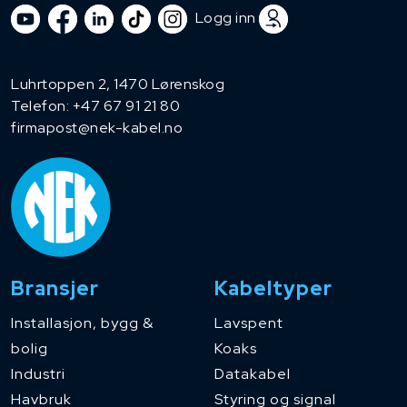
Logg inn
Luhrtoppen 2, 1470 Lørenskog
Telefon:
+47 67 91 21 80
firmapost@nek-kabel.no
Bransjer
Kabeltyper
Installasjon, bygg &
Lavspent
bolig
Koaks
Industri
Datakabel
Havbruk
Styring og signal