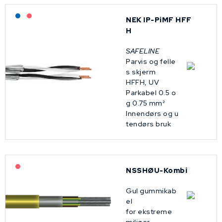
Lagerført: NEK Kabel
På forespørsel
NEK IP-PiMF HFF
H
SAFELINE
Parvis og felle
s skjerm
HFFH, UV
Parkabel 0.5 o
g 0.75 mm²
Innendørs og u
tendørs bruk
På forespørsel
NSSHØU-Kombi
Gul gummikab
el
for ekstreme