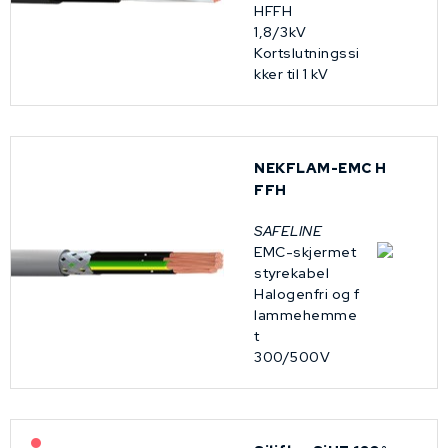
HFFH
1,8/3kV
Kortslutningssi
kker til 1 kV
NEKFLAM-EMC H
FFH
SAFELINE
EMC-skjermet
styrekabel
Halogenfri og f
lammehemme
t
300/500V
På forespørsel