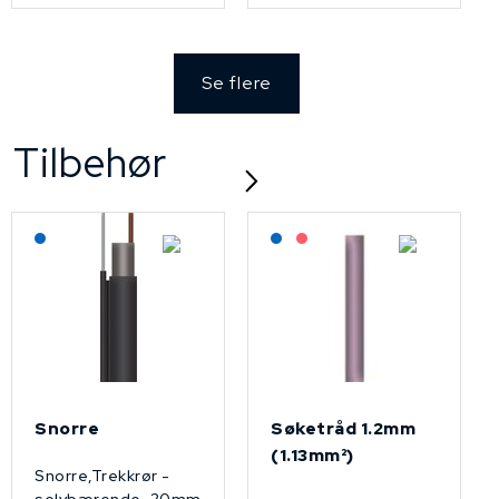
Se flere
Tilbehør
Lagerført: NEK Kabel
Lagerført: NEK Kabel
På forespørsel
Snorre
Søketråd 1.2mm
(1.13mm²)
Snorre,Trekkrør -