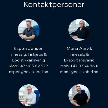
Kontaktpersoner
Espen Jensen
Mona Aarvik
Innesalg, ​Innkjøps &
Innesalg &
Logistikkansvarlig
Eksportansvarlig
Mob:+47 905 62 577
Mob: +47 97 74 88 11
espen@nek-kabel.no
mona@nek-kabel.no