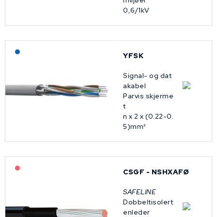
miljøer
0,6/1kV
Lagerført: NEK Kabel
YFSK
Signal- og dat
akabel
Parvis skjerme
t
n x 2 x (0.22-0.
5)mm²
På forespørsel
CSGF - NSHXAFØ
SAFELINE
Dobbeltisolert
enleder