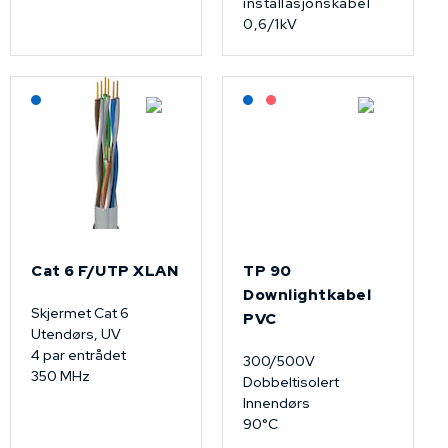
installasjonskabel
0,6/1kV
Lagerført: NEK Kabel
Lagerført: NEK Kabel
På forespørsel
Cat 6 F/UTP XLAN
TP 90
Downlightkabel
Skjermet Cat 6
PVC
Utendørs, UV
4 par entrådet
300/500V
350 MHz
Dobbeltisolert
Innendørs
90°C