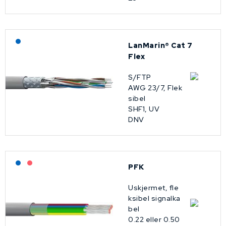
Lagerført: NEK Kabel
LanMarin® Cat 7
Flex
S/FTP
AWG 23/7, Flek
sibel
SHF1, UV
DNV
Lagerført: NEK Kabel
På forespørsel
PFK
Uskjermet, fle
ksibel signalka
bel
0.22 eller 0.50