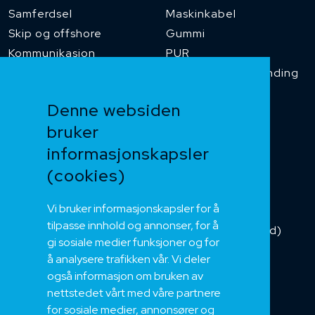
Samferdsel
Maskinkabel
Skip og offshore
Gummi
Kommunikasjon
PUR
Temperaturbestanding
Funksjonssikker
Denne websiden
Heis og kran
bruker
Kabelkjede
informasjonskapsler
Kategorikabel
Buskabel
(cookies)
Fiber
Vi bruker informasjonskapsler for å
Installasjonskabel
tilpasse innhold og annonser, for å
Kombikabel (Hybrid)
gi sosiale medier funksjoner og for
DNV sertifisert
å analysere trafikken vår. Vi deler
Tilbehør
også informasjon om bruken av
NEK
nettstedet vårt med våre partnere
for sosiale medier, annonsører og