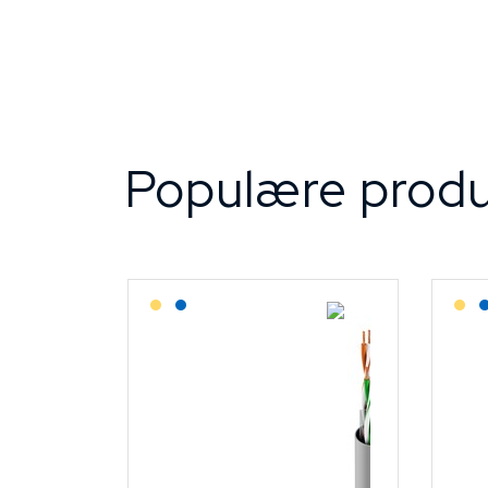
Populære produ
Lagerført: Grossist
Lagerført: NEK Kabel
L