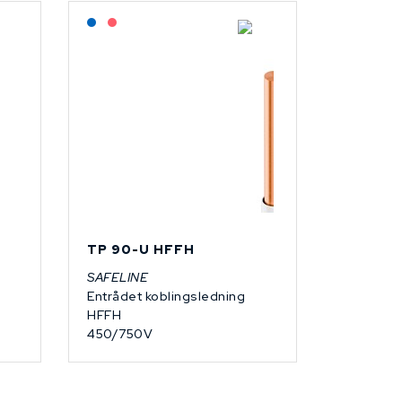
Lagerført: NEK Kabel
På forespørsel
TP 90-U HFFH
SAFELINE
Entrådet koblingsledning
HFFH
450/750V