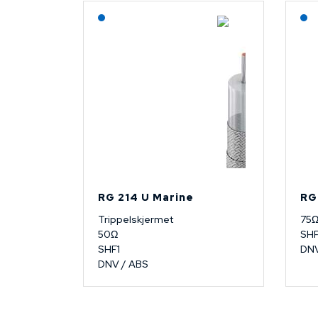
Lagerført: NEK Kabel
RG 214 U Marine
RG
Trippelskjermet
75Ω
50Ω
SHF
SHF1
DN
DNV / ABS