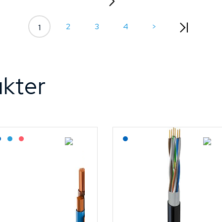
2
3
4
>
1
kter
agerført: Grossist
Lagerført: NEK Kabel
Bestilling: 2-3 uker
På forespørsel
Lagerført: NEK Kabel