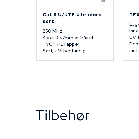
Cat 6 U/UTP Utendørs
TFX
sort
Lage
Inne
250 MHz
UV-
4 par 0.57mm entrådet
Dobb
PVC + PE kapper
inst
Sort, UV-bestandig
Tilbehør