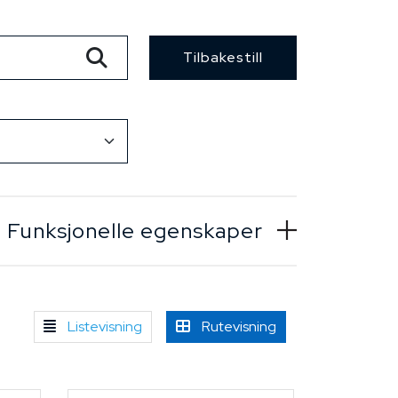
Tilbakestill
Funksjonelle egenskaper
Listevisning
Rutevisning