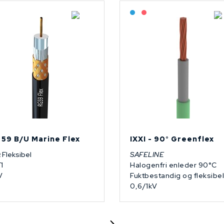
Lagerført: NEK Kabel
Bestilling: 2-3 uker
På forespørsel
 59 B/U Marine Flex
IXXI - 90° Greenflex
 Fleksibel
SAFELINE
1
Halogenfri enleder 90°C
V
Fuktbestandig og fleksibel
0,6/1kV