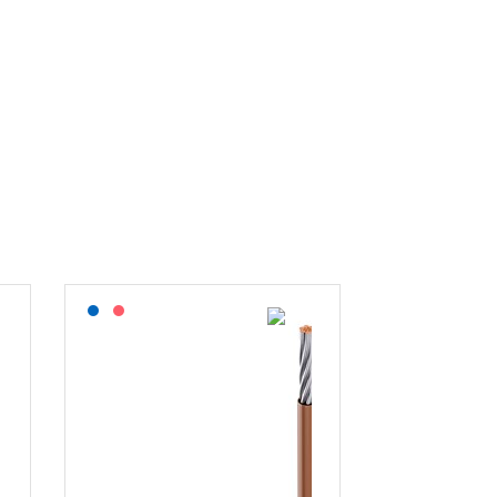
Lagerført: NEK Kabel
På forespørsel