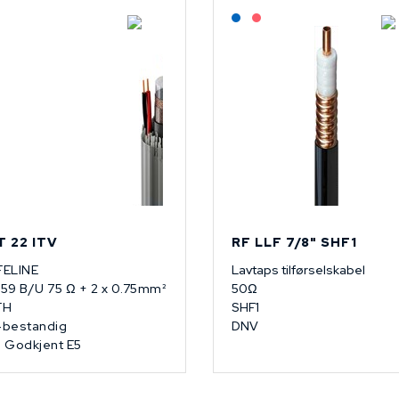
Lagerført: NEK Kabel
Lagerført: NEK Kabel
På forespørsel
T 22 ITV
RF LLF 7/8" SHF1
FELINE
Lavtaps tilførselskabel
59 B/U 75 Ω + 2 x 0.75mm²
50Ω
FH
SHF1
bestandig
DNV
 Godkjent E5