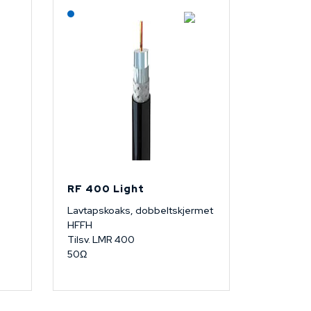
Lagerført: NEK Kabel
RF 400 Light
Lavtapskoaks, dobbeltskjermet
HFFH
Tilsv. LMR 400
50Ω