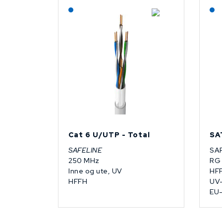
Lagerført: NEK Kabel
Cat 6 U/UTP - Total
SA
SAFELINE
SA
250 MHz
RG 
Inne og ute, UV
HF
HFFH
UV-
EU-