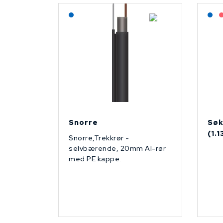
Lagerført: NEK Kabel
L
Snorre
Søk
(1.
Snorre,Trekkrør -
selvbærende, 20mm Al-rør
med PE kappe.