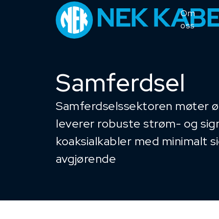
Om
oss
Samferdsel
Samferdselssektoren møter øken
leverer robuste strøm- og sign
koaksialkabler med minimalt si
avgjørende