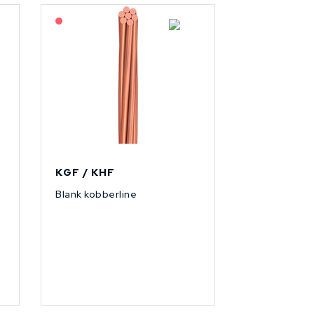
På forespørsel
KGF / KHF
Blank kobberline