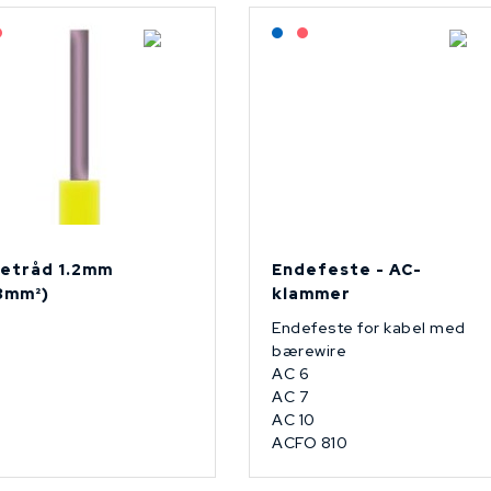
agerført: NEK Kabel
På forespørsel
Lagerført: NEK Kabel
På forespørsel
etråd 1.2mm
Endefeste - AC-
13mm²)
klammer
Endefeste for kabel med
bærewire
AC 6
AC 7
AC 10
ACFO 810