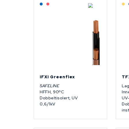
Lagerført: NEK Kabel
På forespørsel
IFXI Greenflex
TF
SAFELINE
Lag
HFFH, 90ºC
Inn
Dobbeltisolert, UV
UV-
0,6/1kV
Dob
ins