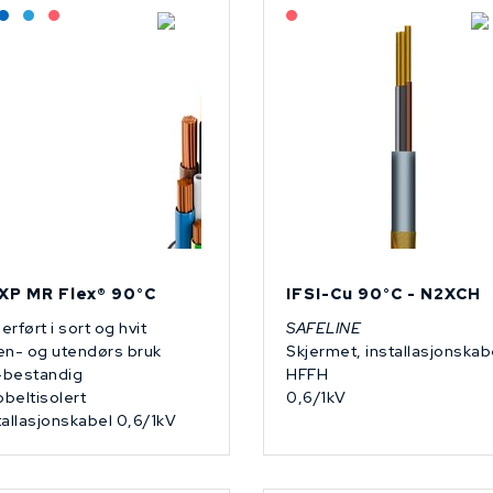
Lagerført: Grossist
Lagerført: NEK Kabel
Bestilling: 2-3 uker
På forespørsel
På forespørsel
XP MR Flex® 90°C
IFSI-Cu 90°C - N2XCH
erført i sort og hvit
SAFELINE
en- og utendørs bruk
Skjermet, installasjonskab
bestandig
HFFH
beltisolert
0,6/1kV
tallasjonskabel 0,6/1kV