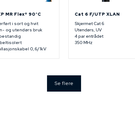
P MR Flex® 90°C
Cat 6 F/UTP XLAN
rført i sort og hvit
Skjermet Cat 6
n- og utendørs bruk
Utendørs, UV
bestandig
4 par entrådet
eltisolert
350 MHz
allasjonskabel 0,6/1kV
Se flere