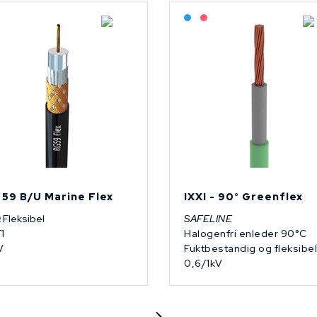
Lagerført: NEK Kabel
Bestilling: 2-3 uker
På forespørsel
 59 B/U Marine Flex
IXXI - 90° Greenflex
 Fleksibel
SAFELINE
1
Halogenfri enleder 90°C
V
Fuktbestandig og fleksibel
0,6/1kV