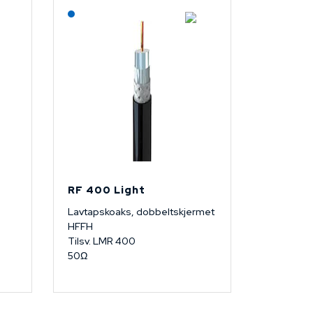
Lagerført: NEK Kabel
RF 400 Light
Lavtapskoaks, dobbeltskjermet
HFFH
Tilsv. LMR 400
50Ω