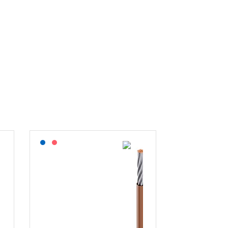
Lagerført: NEK Kabel
På forespørsel