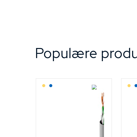
Populære produ
Lagerført: Grossist
Lagerført: NEK Kabel
L