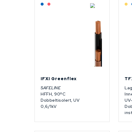
Lagerført: NEK Kabel
På forespørsel
IFXI Greenflex
TF
SAFELINE
Lag
HFFH, 90ºC
Inn
Dobbeltisolert, UV
UV-
0,6/1kV
Dob
ins