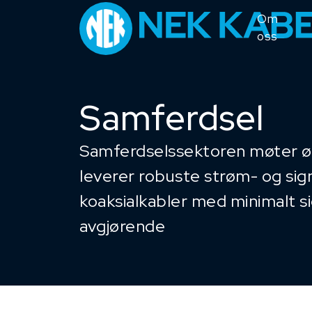
Om
oss
Samferdsel
Samferdselssektoren møter øken
leverer robuste strøm- og sign
koaksialkabler med minimalt si
avgjørende