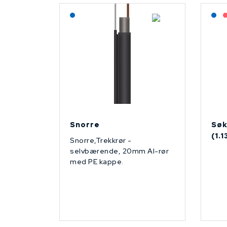
Lagerført: NEK Kabel
L
Snorre
Søk
(1.
Snorre,Trekkrør -
selvbærende, 20mm Al-rør
med PE kappe.