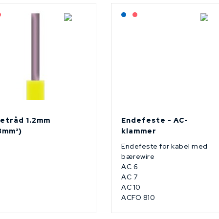
agerført: NEK Kabel
På forespørsel
Lagerført: NEK Kabel
På forespørsel
etråd 1.2mm
Endefeste - AC-
13mm²)
klammer
Endefeste for kabel med
bærewire
AC 6
AC 7
AC 10
ACFO 810