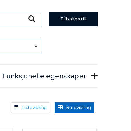
Tilbakestill
Funksjonelle egenskaper
Listevisning
Rutevisning