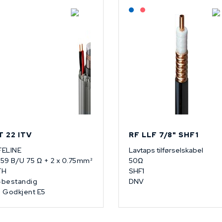
Lagerført: NEK Kabel
Lagerført: NEK Kabel
På forespørsel
T 22 ITV
RF LLF 7/8" SHF1
FELINE
Lavtaps tilførselskabel
59 B/U 75 Ω + 2 x 0.75mm²
50Ω
FH
SHF1
bestandig
DNV
 Godkjent E5