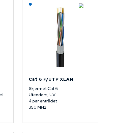
Lagerført: NEK Kabel
Cat 6 F/UTP XLAN
Skjermet Cat 6
el
Utendørs, UV
4 par entrådet
350 MHz