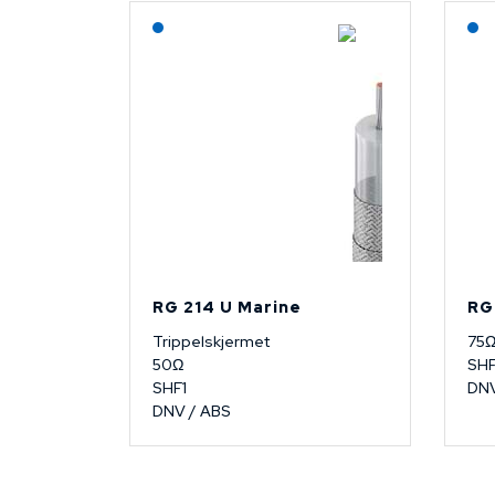
Lagerført: NEK Kabel
RG 214 U Marine
RG
Trippelskjermet
75Ω
50Ω
SHF
SHF1
DN
DNV / ABS