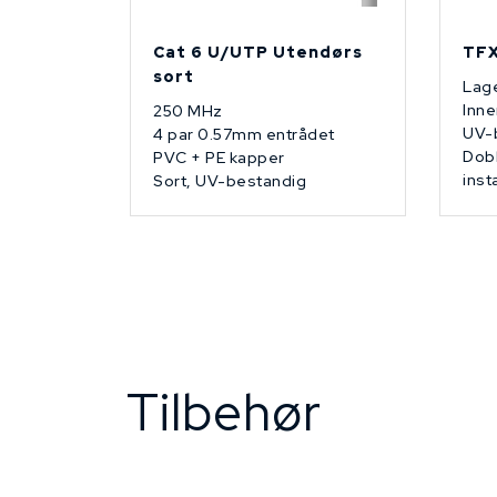
Cat 6 U/UTP Utendørs
TFX
sort
Lage
Inne
250 MHz
UV-
4 par 0.57mm entrådet
Dobb
PVC + PE kapper
inst
Sort, UV-bestandig
Tilbehør