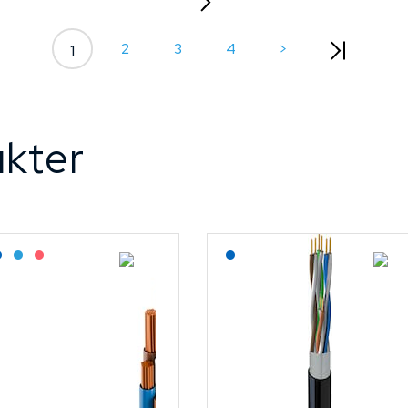
2
3
4
>
1
kter
agerført: Grossist
Lagerført: NEK Kabel
Bestilling: 2-3 uker
På forespørsel
Lagerført: NEK Kabel