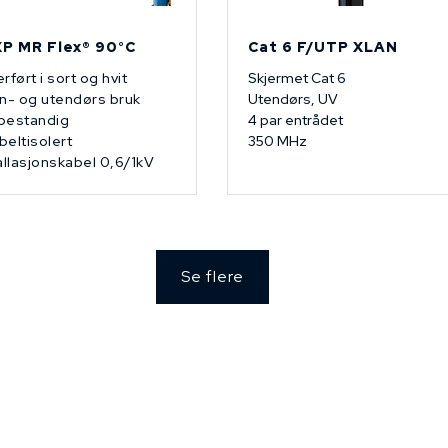
P MR Flex® 90°C
Cat 6 F/UTP XLAN
rført i sort og hvit
Skjermet Cat 6
n- og utendørs bruk
Utendørs, UV
bestandig
4 par entrådet
eltisolert
350 MHz
allasjonskabel 0,6/1kV
Se flere