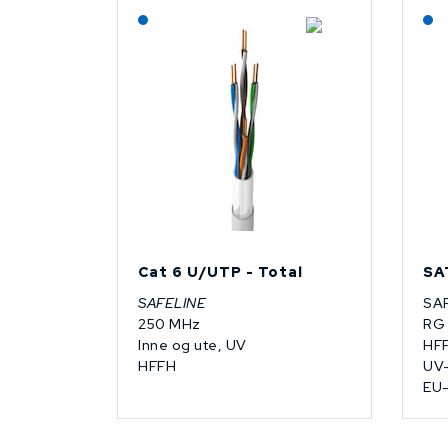
Lagerført: NEK Kabel
Cat 6 U/UTP - Total
SA
SAFELINE
SA
250 MHz
RG 
Inne og ute, UV
HF
HFFH
UV-
EU-