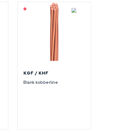
På forespørsel
KGF / KHF
Blank kobberline