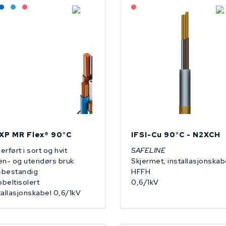
Lagerført: Grossist
Lagerført: NEK Kabel
Bestilling: 2-3 uker
På forespørsel
På forespørsel
XP MR Flex® 90°C
IFSI-Cu 90°C - N2XCH
erført i sort og hvit
SAFELINE
en- og utendørs bruk
Skjermet, installasjonskab
bestandig
HFFH
beltisolert
0,6/1kV
tallasjonskabel 0,6/1kV