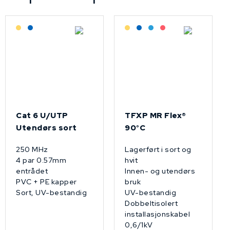
Lagerført: Grossist
Lagerført: NEK Kabel
Lagerført: Grossist
Lagerført: NEK Kabel
Bestilling: 2-3 uker
På forespørsel
Cat 6 U/UTP
TFXP MR Flex®
Utendørs sort
90°C
250 MHz
Lagerført i sort og
4 par 0.57mm
hvit
entrådet
Innen- og utendørs
PVC + PE kapper
bruk
Sort, UV-bestandig
UV-bestandig
Dobbeltisolert
installasjonskabel
0,6/1kV