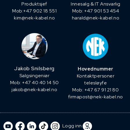
Produktsjef
Innesalg & IT Ansvarlig
​Mob:+47 902 18 551
Mob: +47 901 53 454
kim@nek-kabel.no
harald@nek-kabel.no
Jakob Snilsberg
Hovednummer
​Salgsingeniør
Kontaktpersoner
Mob: +47 40 40 14 50
telesløyfe
jakob@nek-kabel.no
Mob: +47 67 91 21 80
firmapost@nek-kabel.no
Logg inn