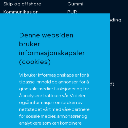
Skip og offshore
Gummi
Kommunikasjon
PUR
Temperaturbestanding
Funksjonssikker
Denne websiden
Heis og kran
bruker
Kabelkjede
informasjonskapsler
Kategorikabel
Buskabel
(cookies)
Fiber
Vi bruker informasjonskapsler for å
Installasjonskabel
tilpasse innhold og annonser, for å
Kombikabel (Hybrid)
gi sosiale medier funksjoner og for
DNV sertifisert
å analysere trafikken vår. Vi deler
Tilbehør
også informasjon om bruken av
NEK
nettstedet vårt med våre partnere
for sosiale medier, annonsører og
Om oss
analytikere som kan kombinere
Bærekraft og Åpenhet