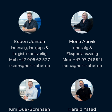
Espen Jensen
Mona Aarvik
Innesalg, ​Innkjøps &
Innesalg &
Logistikkansvarlig
Eksportansvarlig
Mob:+47 905 62 577
Mob: +47 97 74 88 11
espen@nek-kabel.no
mona@nek-kabel.no
Kim Due-Sørensen
Harald Ystad