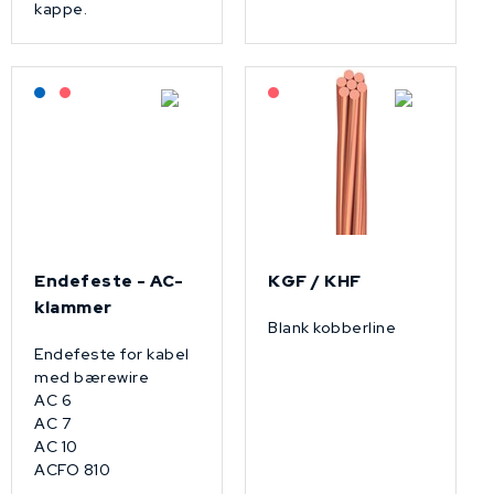
kappe.
Lagerført: NEK Kabel
På forespørsel
På forespørsel
Endefeste - AC-
KGF / KHF
klammer
Blank kobberline
Endefeste for kabel
med bærewire
AC 6
AC 7
AC 10
ACFO 810