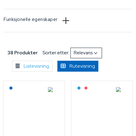
Funksjonelle egenskaper
38 Produkter
Sorter etter:
Listevisning
Rutevisning
Lagerført: NEK Kabel
Bestilling: 2-3 uker
På forespørsel