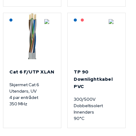
Lagerført: NEK Kabel
Lagerført: NEK Kabel
På forespørsel
Cat 6 F/UTP XLAN
TP 90
Downlightkabel
Skjermet Cat 6
PVC
Utendørs, UV
4 par entrådet
300/500V
350 MHz
Dobbeltisolert
Innendørs
90°C