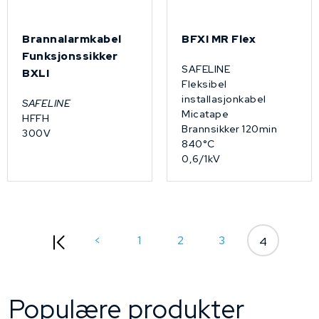
Brannalarmkabel
BFXI MR Flex
Funksjonssikker
SAFELINE
BXLI
Fleksibel
installasjonkabel
SAFELINE
Micatape
HFFH
Brannsikker 120min
300V
840°C
0,6/1kV
<
1
2
3
4
Populære produkter