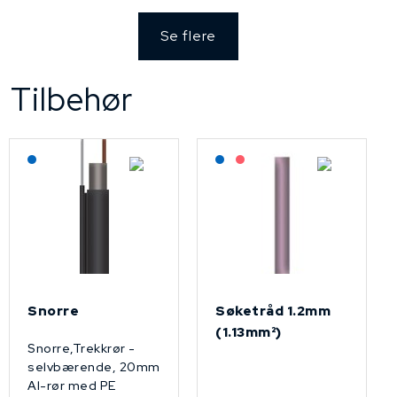
Se flere
Tilbehør
Lagerført: NEK Kabel
Lagerført: NEK Kabel
På forespørsel
Snorre
Søketråd 1.2mm
(1.13mm²)
Snorre,Trekkrør -
selvbærende, 20mm
Al-rør med PE