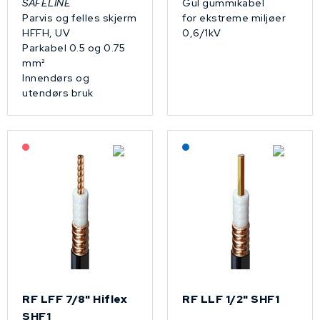
SAFELINE
Gul gummikabel
Parvis og felles skjerm
for ekstreme miljøer
HFFH, UV
0,6/1kV
Parkabel 0.5 og 0.75
mm²
Innendørs og
utendørs bruk
På forespørsel
Lagerført: NEK Kabel
RF LFF 7/8" Hiflex
RF LLF 1/2" SHF1
SHF1