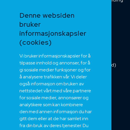
Funksjonssikker
Denne websiden
Heis og kran
bruker
Kabelkjede
informasjonskapsler
Kategorikabel
Buskabel
(cookies)
Fiber
Vi bruker informasjonskapsler for å
Installasjonskabel
tilpasse innhold og annonser, for å
Kombikabel (Hybrid)
gi sosiale medier funksjoner og for
DNV sertifisert
å analysere trafikken vår. Vi deler
Tilbehør
også informasjon om bruken av
NEK
nettstedet vårt med våre partnere
for sosiale medier, annonsører og
Om oss
analytikere som kan kombinere
Bærekraft og Åpenhet
den med annen informasjon du har
Jobb hos oss
gitt dem eller at de har samlet inn
Sertifiseringer
fra din bruk av deres tjenester. Du