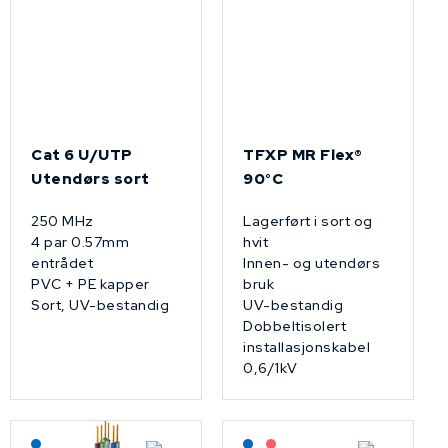
Cat 6 U/UTP
TFXP MR Flex®
Utendørs sort
90°C
250 MHz
Lagerført i sort og
4 par 0.57mm
hvit
entrådet
Innen- og utendørs
PVC + PE kapper
bruk
Sort, UV-bestandig
UV-bestandig
Dobbeltisolert
installasjonskabel
0,6/1kV
Lagerført: NEK Kabel
Lagerført: NEK Kabel
På forespørsel