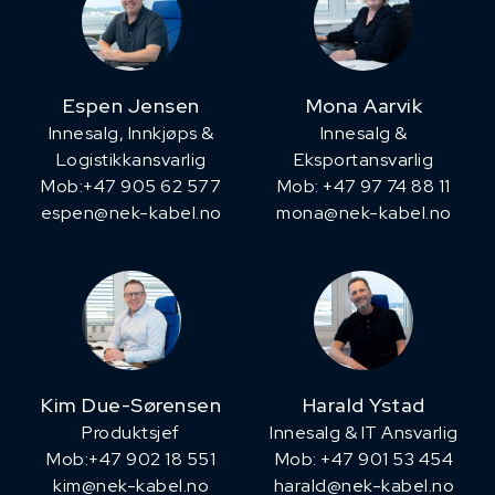
Espen Jensen
Mona Aarvik
Innesalg, ​Innkjøps &
Innesalg &
Logistikkansvarlig
Eksportansvarlig
Mob:+47 905 62 577
Mob: +47 97 74 88 11
espen@nek-kabel.no
mona@nek-kabel.no
Kim Due-Sørensen
Harald Ystad
Produktsjef
Innesalg & IT Ansvarlig
​Mob:+47 902 18 551
Mob: +47 901 53 454
kim@nek-kabel.no
harald@nek-kabel.no