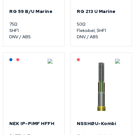
RG 59 B/U Marine
RG 213 U Marine
75Ω
50Ω
SHF1
Fleksibel, SHF1
DNV / ABS
DNV / ABS
Lagerført: NEK Kabel
På forespørsel
På forespørsel
NEK IP-PiMF HFFH
NSSHØU-Kombi