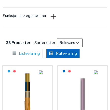
Funksjonelle egenskaper
38 Produkter
Sorter etter:
Listevisning
Rutevisning
Bestilling: 2-3 uker
På forespørsel
Lagerført: NEK Kabel
På forespørsel