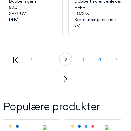
Dobbel skjerm
Dobbeltisolert enleder
50Ω
HFFH
SHF1, UV
1,8/3kV
DNV
Kortslutningssikker til 1
kV
<
1
3
4
>
2
Populære produkter
Lagerført: Grossist
Lagerført: NEK Kabel
Lagerført: Grossist
Lagerført: NEK Kabel
Bestilling: 2-3 uker
På forespørsel