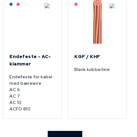
Lagerført: NEK Kabel
På forespørsel
På forespørsel
Endefeste - AC-
KGF / KHF
klammer
Blank kobberline
Endefeste for kabel
med bærewire
AC 6
AC 7
AC 10
ACFO 810