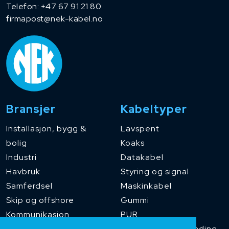
Telefon:
+47 67 91 21 80
firmapost@nek-kabel.no
Bransjer
Kabeltyper
Installasjon, bygg &
Lavspent
bolig
Koaks
Industri
Datakabel
Havbruk
Styring og signal
Samferdsel
Maskinkabel
Skip og offshore
Gummi
Kommunikasjon
PUR
Temperaturbestanding