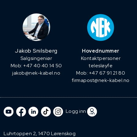
Jakob Snilsberg
Hovednummer
​Salgsingeniør
Kontaktpersoner
Mob: +47 40 40 14 50
telesløyfe
jakob@nek-kabel.no
Mob: +47 67 91 21 80
firmapost@nek-kabel.no
Logg inn
Luhrtoppen 2, 1470 Lørenskog