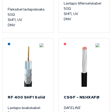
Lavtaps tilførselskabel
50Ω
Fleksibel lavtapskoaks
SHF1, UV
50Ω
DNV
SHF1, UV
DNV
Lagerført: NEK Kabel
På forespørsel
RF 400 SHF1 Solid
CSGF - NSHXAFØ
Lavtaps koakskabel
SAFELINE