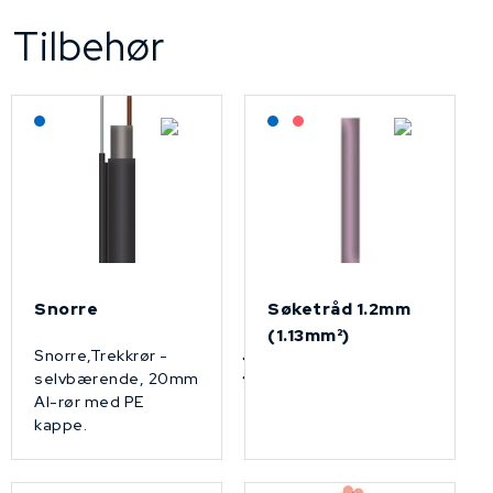
Tilbehør
Lagerført: NEK Kabel
Lagerført: NEK Kabel
På forespørsel
Snorre
Søketråd 1.2mm
(1.13mm²)
Snorre,Trekkrør -
selvbærende, 20mm
Al-rør med PE
kappe.