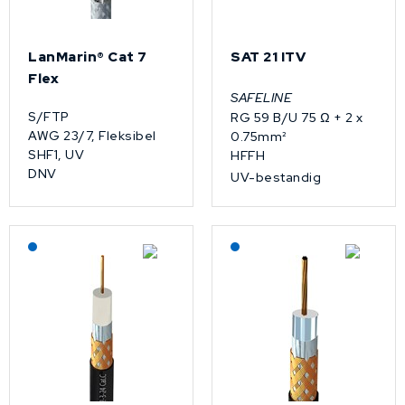
LanMarin® Cat 7
SAT 21 ITV
Flex
SAFELINE
S/FTP
RG 59 B/U 75 Ω + 2 x
AWG 23/7, Fleksibel
0.75mm²
SHF1, UV
HFFH
DNV
UV-bestandig
Lagerført: NEK Kabel
Lagerført: NEK Kabel