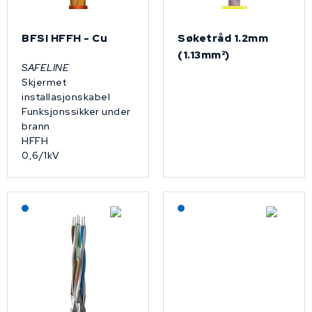
BFSI HFFH - Cu
Søketråd 1.2mm
(1.13mm²)
SAFELINE
Skjermet
installasjonskabel
Funksjonssikker under
brann
HFFH
0,6/1kV
Lagerført: NEK Kabel
Lagerført: NEK Kabel