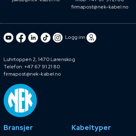
firmapost@nek-kabel.no
Logg inn
Luhrtoppen 2, 1470 Lørenskog
Telefon:
+47 67 91 21 80
firmapost@nek-kabel.no
Bransjer
Kabeltyper