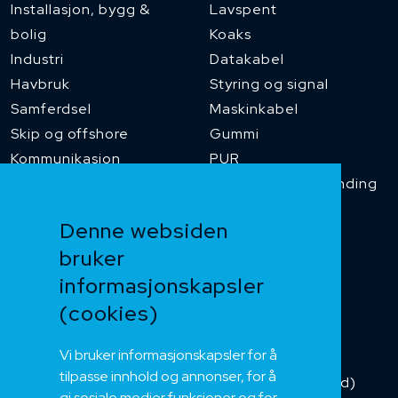
Installasjon, bygg &
Lavspent
bolig
Koaks
Industri
Datakabel
Havbruk
Styring og signal
Samferdsel
Maskinkabel
Skip og offshore
Gummi
Kommunikasjon
PUR
Temperaturbestanding
Funksjonssikker
Denne websiden
Heis og kran
bruker
Kabelkjede
informasjonskapsler
Kategorikabel
Buskabel
(cookies)
Fiber
Vi bruker informasjonskapsler for å
Installasjonskabel
tilpasse innhold og annonser, for å
Kombikabel (Hybrid)
gi sosiale medier funksjoner og for