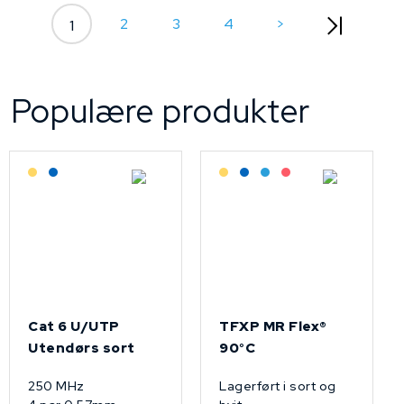
2
3
4
>
1
Populære produkter
Lagerført: Grossist
Lagerført: NEK Kabel
Lagerført: Grossist
Lagerført: NEK Kabel
Bestilling: 2-3 uker
På forespørsel
Cat 6 U/UTP
TFXP MR Flex®
Utendørs sort
90°C
250 MHz
Lagerført i sort og