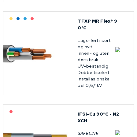
Lagerført: Grossist
Lagerført: NEK Kabel
Bestilling: 2-3 uker
På forespørsel
TFXP MR Flex® 9
0°C
Lagerført i sort
og hvit
Innen- og uten
dørs bruk
UV-bestandig
Dobbeltisolert
installasjonska
bel 0,6/1kV
På forespørsel
IFSI-Cu 90°C - N2
XCH
SAFELINE