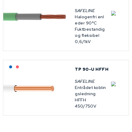
SAFELINE
Halogenfri enl
eder 90°C
Fuktbestandig
og fleksibel
0,6/1kV
Lagerført: NEK Kabel
På forespørsel
TP 90-U HFFH
SAFELINE
Entrådet koblin
gsledning
HFFH
450/750V