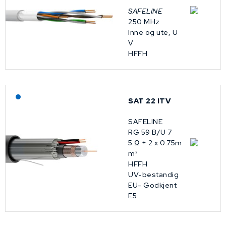
SAFELINE
250 MHz
Inne og ute, U
V
HFFH
Lagerført: NEK Kabel
SAT 22 ITV
SAFELINE
RG 59 B/U 7
5 Ω + 2 x 0.75m
m²
HFFH
UV-bestandig
EU- Godkjent
E5