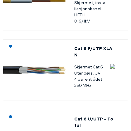
Skjermet, insta
llasjonskabel
HFFH
0,6/1kV
Lagerført: NEK Kabel
Cat 6 F/UTP XLA
N
Skjermet Cat 6
Utendørs, UV
4 par entrådet
350 MHz
Lagerført: NEK Kabel
Cat 6 U/UTP - To
tal