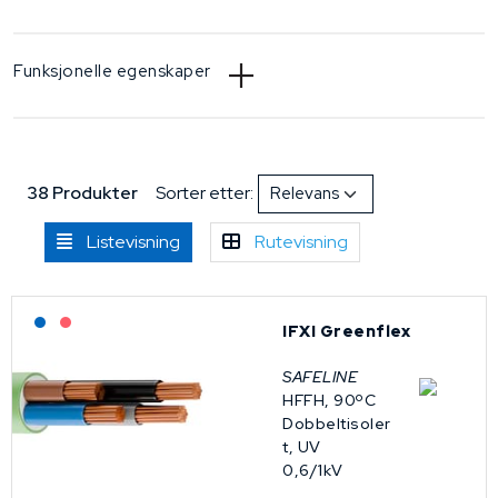
Funksjonelle egenskaper
38 Produkter
Sorter etter:
Listevisning
Rutevisning
Lagerført: NEK Kabel
På forespørsel
IFXI Greenflex
SAFELINE
HFFH, 90ºC
Dobbeltisoler
t, UV
0,6/1kV