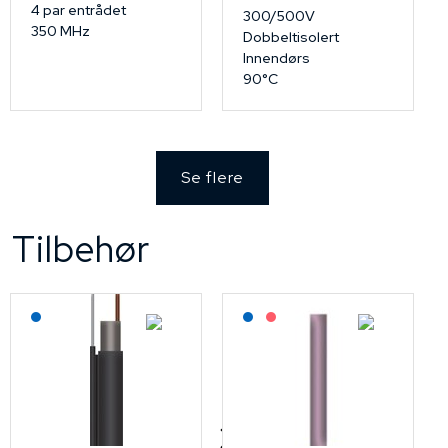
4 par entrådet
300/500V
350 MHz
Dobbeltisolert
Innendørs
90°C
Se flere
Tilbehør
Lagerført: NEK Kabel
Lagerført: NEK Kabel
På forespørsel