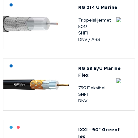
Lagerført: NEK Kabel
RG 214 U Marine
Trippelskjermet
50Ω
SHF1
DNV / ABS
Lagerført: NEK Kabel
RG 59 B/U Marine
Flex
75Ω Fleksibel
SHF1
DNV
Bestilling: 2-3 uker
På forespørsel
IXXI - 90° Greenf
lex