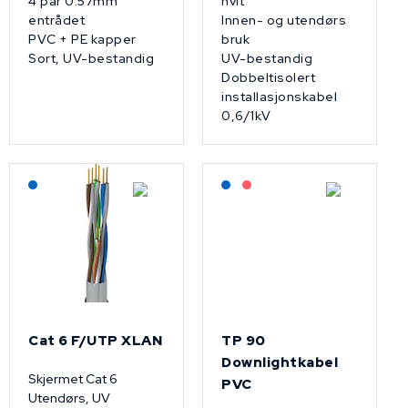
4 par 0.57mm
hvit
entrådet
Innen- og utendørs
PVC + PE kapper
bruk
Sort, UV-bestandig
UV-bestandig
Dobbeltisolert
installasjonskabel
0,6/1kV
Lagerført: NEK Kabel
Lagerført: NEK Kabel
På forespørsel
Cat 6 F/UTP XLAN
TP 90
Downlightkabel
Skjermet Cat 6
PVC
Utendørs, UV