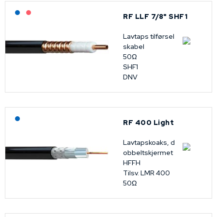
Lagerført: NEK Kabel
På forespørsel
RF LLF 7/8" SHF1
Lavtaps tilførsel
skabel
50Ω
SHF1
DNV
Lagerført: NEK Kabel
RF 400 Light
Lavtapskoaks, d
obbeltskjermet
HFFH
Tilsv. LMR 400
50Ω