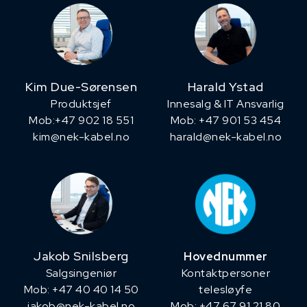
Kim Due-Sørensen
Harald Ystad
Produktsjef
Innesalg & IT Ansvarlig
​Mob:+47 902 18 551
Mob: +47 901 53 454
kim@nek-kabel.no
harald@nek-kabel.no
Jakob Snilsberg
Hovednummer
​Salgsingeniør
Kontaktpersoner
Mob: +47 40 40 14 50
telesløyfe
jakob@nek-kabel.no
Mob: +47 67 91 21 80