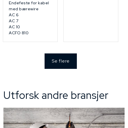
Endefeste for kabel
med bærewire
AC 6
AC 7
AC 10
ACFO 810
Se flere
Utforsk andre bransjer