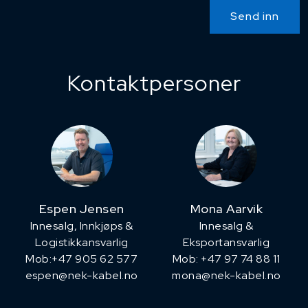
Send inn
Kontaktpersoner
Espen Jensen
Mona Aarvik
Innesalg, ​Innkjøps &
Innesalg &
Logistikkansvarlig
Eksportansvarlig
Mob:+47 905 62 577
Mob: +47 97 74 88 11
espen@nek-kabel.no
mona@nek-kabel.no