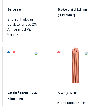
Snorre
Søketråd 1.2mm
(1.13mm²)
Snorre,Trekkrør -
selvbærende, 20mm
Al-rør med PE
kappe.
Lagerført: NEK Kabel
På forespørsel
På forespørsel
Endefeste - AC-
KGF / KHF
klammer
Blank kobberline