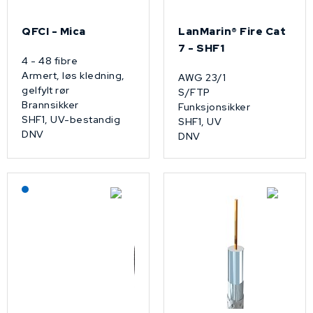
QFCI - Mica
LanMarin® Fire Cat
7 - SHF1
4 - 48 fibre
Armert, løs kledning,
AWG 23/1
gelfylt rør
S/FTP
Brannsikker
Funksjonsikker
SHF1, UV-bestandig
SHF1, UV
DNV
DNV
Lagerført: NEK Kabel