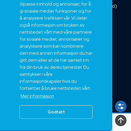
tilpasse innhold og annonser, for å
Kombikabel (Hybrid)
gi sosiale medier funksjoner og for
DNV sertifisert
å analysere trafikken vår. Vi deler
Tilbehør
også informasjon om bruken av
NEK
nettstedet vårt med våre partnere
for sosiale medier, annonsører og
Om oss
analytikere som kan kombinere
Bærekraft og Åpenhet
den med annen informasjon du har
Jobb hos oss
gitt dem eller at de har samlet inn
Sertifiseringer
fra din bruk av deres tjenester. Du
samtykker i våre
Support
informasjonskapsler hvis du
Teknisk
fortsetter å bruke nettstedet vårt.
Eksport
Mer informasjon
Salgs og Leveringsbetingelser
Godtatt
Alle
rettigheter
2024, Nek Kabel AS 2024
Personvern
|
Vilkår og betingelser