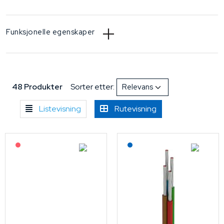
Funksjonelle egenskaper
48 Produkter
Sorter etter:
Listevisning
Rutevisning
På forespørsel
Lagerført: NEK Kabel