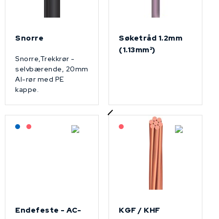
Snorre
Søketråd 1.2mm
(1.13mm²)
Snorre,Trekkrør -
selvbærende, 20mm
Al-rør med PE
kappe.
Lagerført: NEK Kabel
På forespørsel
På forespørsel
Endefeste - AC-
KGF / KHF