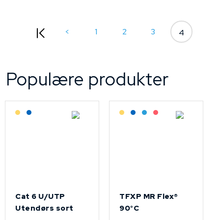
<
1
2
3
4
Populære produkter
Lagerført: Grossist
Lagerført: NEK Kabel
Lagerført: Grossist
Lagerført: NEK Kabel
Bestilling: 2-3 uker
På forespørsel
Cat 6 U/UTP
TFXP MR Flex®
Utendørs sort
90°C