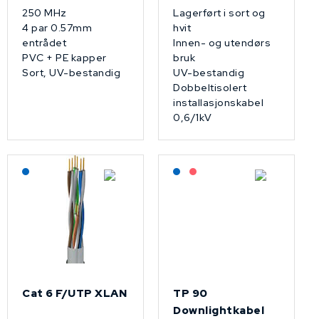
250 MHz
Lagerført i sort og
4 par 0.57mm
hvit
entrådet
Innen- og utendørs
PVC + PE kapper
bruk
Sort, UV-bestandig
UV-bestandig
Dobbeltisolert
installasjonskabel
0,6/1kV
Lagerført: NEK Kabel
Lagerført: NEK Kabel
På forespørsel
Cat 6 F/UTP XLAN
TP 90
Downlightkabel