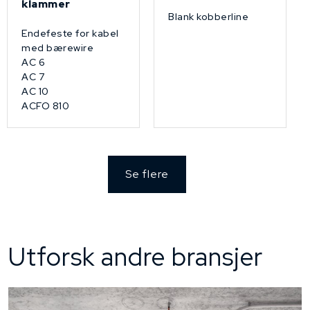
klammer
Blank kobberline
Endefeste for kabel
med bærewire
AC 6
AC 7
AC 10
ACFO 810
Se flere
Utforsk andre bransjer