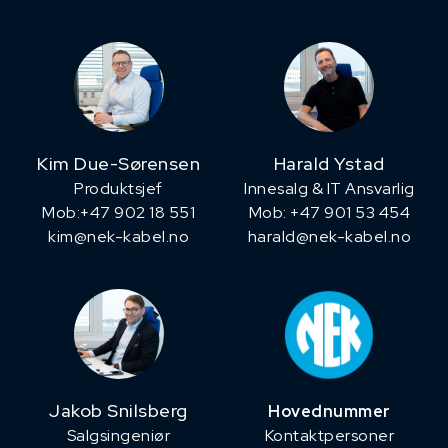
Kim Due-Sørensen
Harald Ystad
Produktsjef
Innesalg & IT Ansvarlig
​Mob:+47 902 18 551
Mob: +47 901 53 454
kim@nek-kabel.no
harald@nek-kabel.no
Jakob Snilsberg
Hovednummer
​Salgsingeniør
Kontaktpersoner