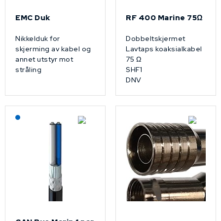
EMC Duk
RF 400 Marine 75Ω
Nikkelduk for
Dobbeltskjermet
skjerming av kabel og
Lavtaps koaksialkabel
annet utstyr mot
75 Ω
stråling
SHF1
DNV
Lagerført: NEK Kabel