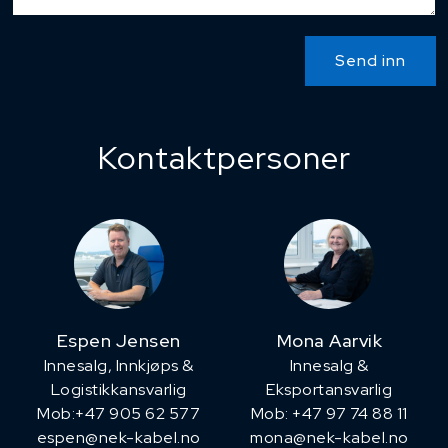
Send inn
Kontaktpersoner
Espen Jensen
Mona Aarvik
Innesalg, ​Innkjøps &
Innesalg &
Logistikkansvarlig
Eksportansvarlig
Mob:+47 905 62 577
Mob: +47 97 74 88 11
espen@nek-kabel.no
mona@nek-kabel.no