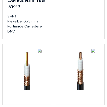
CAN Bus Marin 1 par
u/jord
SHF 1
Fleksibel 0.75 mm²
Fortinnde Cu-ledere
DNV