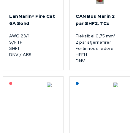
LanMarin® Fire Cat
CAN Bus Marin 2
6A Solid
par SHF2, TCu
AWG 23/1
Fleksibel 0,75 mm²
S/FTP
2 par stjernefirer
SHF1
Fortinnede ledere
DNV / ABS
HFFH
DNV
På forespørsel
Lagerført: NEK Kabel