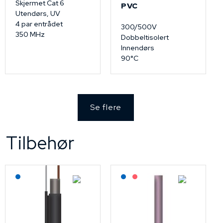
Skjermet Cat 6
PVC
Utendørs, UV
4 par entrådet
300/500V
350 MHz
Dobbeltisolert
Innendørs
90°C
Se flere
Tilbehør
Lagerført: NEK Kabel
Lagerført: NEK Kabel
På forespørsel