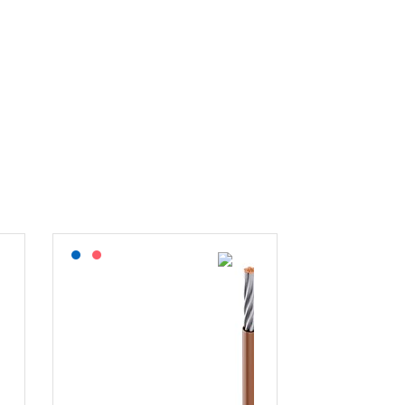
Lagerført: NEK Kabel
På forespørsel