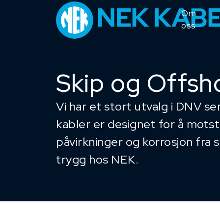
Om
oss
Skip og Offsh
Vi har et stort utvalg i DNV se
kabler er designet for å mots
påvirkninger og korrosjon fra
trygg hos NEK.