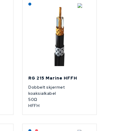
Lagerført: NEK Kabel
RG 215 Marine HFFH
Dobbelt skjermet
koaksialkabel
50Ω
HFFH
Lagerført: NEK Kabel
På forespørsel