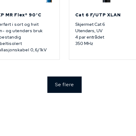
P MR Flex® 90°C
Cat 6 F/UTP XLAN
rført i sort og hvit
Skjermet Cat 6
n- og utendørs bruk
Utendørs, UV
bestandig
4 par entrådet
eltisolert
350 MHz
allasjonskabel 0,6/1kV
Se flere