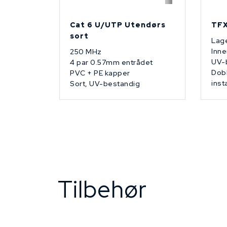
Cat 6 U/UTP Utendørs
TFX
sort
Lage
Inne
250 MHz
UV-
4 par 0.57mm entrådet
Dobb
PVC + PE kapper
inst
Sort, UV-bestandig
Tilbehør