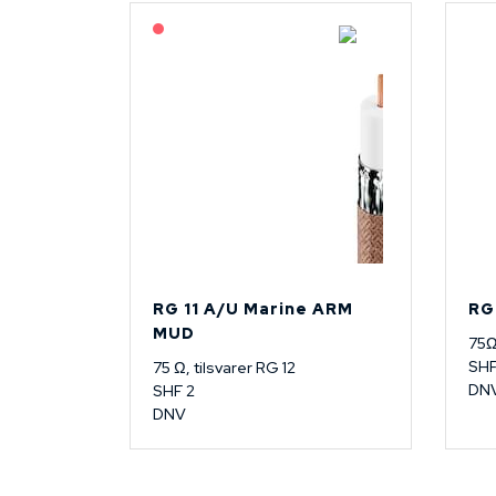
På forespørsel
RG 11 A/U Marine ARM
RG
MUD
75
SH
75 Ω, tilsvarer RG 12
DN
SHF 2
DNV