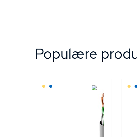
Populære produ
Lagerført: Grossist
Lagerført: NEK Kabel
L