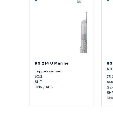
RG 214 U Marine
RG
SH
Trippelskjermet
50Ω
75 
SHF1
Al-t
DNV / ABS
Gal
SH
DNV