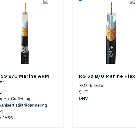
 59 B/U Marine ARM
RG 59 B/U Marine Flex
F1
75Ω Fleksibel
SHF1
Ω
DNV
ape + Cu fletting
vanisert ståltrådarmering
F1
 / ABS