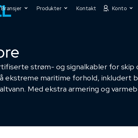
Bransjer
Produkter
Kontakt
Konto
ore
rtifiserte strøm- og signalkabler for ski
tå ekstreme maritime forhold, inkludert 
 saltvann. Med ekstra armering og varmeb