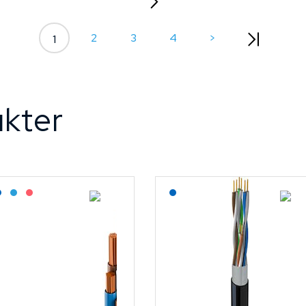
2
3
4
>
1
kter
agerført: Grossist
Lagerført: NEK Kabel
Bestilling: 2-3 uker
På forespørsel
Lagerført: NEK Kabel