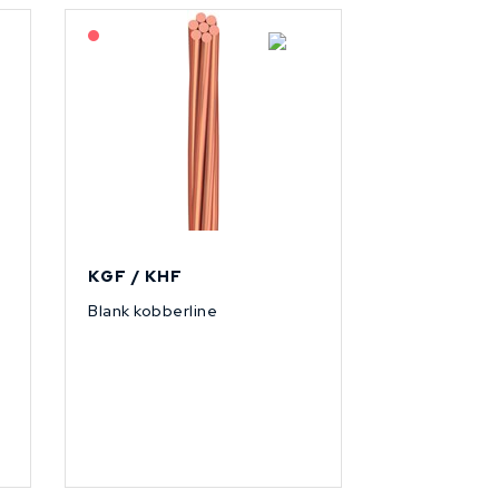
På forespørsel
KGF / KHF
Blank kobberline