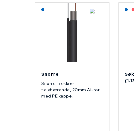
Lagerført: NEK Kabel
L
Snorre
Søk
(1.
Snorre,Trekkrør -
selvbærende, 20mm Al-rør
med PE kappe.