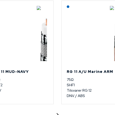
Lagerført: NEK Kabel
 11 MUD-NAVY
RG 11 A/U Marine ARM
Ω
75Ω
F2
SHF1
V
Tilsvarer RG 12
DNV / ABS