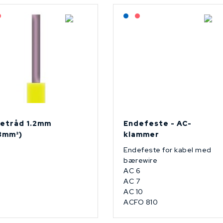
agerført: NEK Kabel
På forespørsel
Lagerført: NEK Kabel
På forespørsel
etråd 1.2mm
Endefeste - AC-
13mm²)
klammer
Endefeste for kabel med
bærewire
AC 6
AC 7
AC 10
ACFO 810