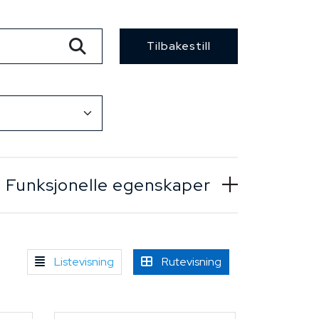
Tilbakestill
Funksjonelle egenskaper
Listevisning
Rutevisning