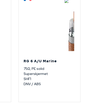
RG 6 A/U Marine
75Ω, PE solid
Superskjermet
SHF1
DNV / ABS