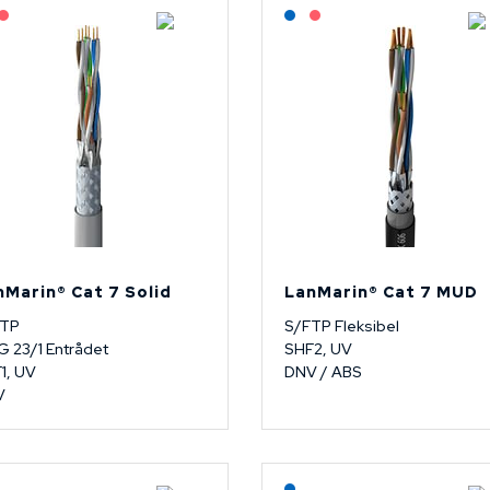
Lagerført: NEK Kabel
På forespørsel
Lagerført: NEK Kabel
På forespørsel
nMarin® Cat 7 Solid
LanMarin® Cat 7 MUD
FTP
S/FTP Fleksibel
 23/1 Entrådet
SHF2, UV
1, UV
DNV / ABS
V
Lagerført: NEK Kabel
Lagerført: NEK Kabel