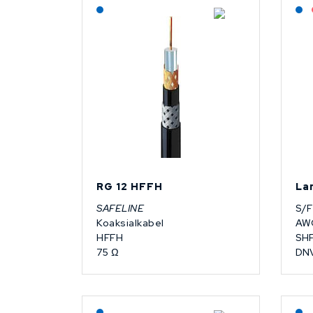
Lagerført: NEK Kabel
RG 12 HFFH
La
SAFELINE
S/
Koaksialkabel
AWG
HFFH
SHF
75 Ω
DN
Lagerført: NEK Kabel