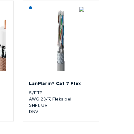
Lagerført: NEK Kabel
LanMarin® Cat 7 Flex
S/FTP
AWG 23/7, Fleksibel
SHF1, UV
DNV