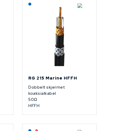
Lagerført: NEK Kabel
RG 215 Marine HFFH
Dobbelt skjermet
koaksialkabel
50Ω
HFFH
Lagerført: NEK Kabel
På forespørsel