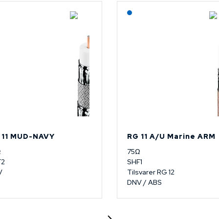
Lagerført: NEK Kabel
 11 MUD-NAVY
RG 11 A/U Marine ARM
Ω
75Ω
F2
SHF1
V
Tilsvarer RG 12
DNV / ABS