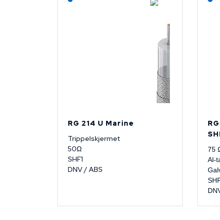
RG 214 U Marine
RG
SH
Trippelskjermet
50Ω
75 
SHF1
Al-t
DNV / ABS
Gal
SH
DNV