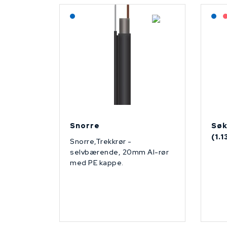
Lagerført: NEK Kabel
L
Snorre
Søk
(1.
Snorre,Trekkrør -
selvbærende, 20mm Al-rør
med PE kappe.