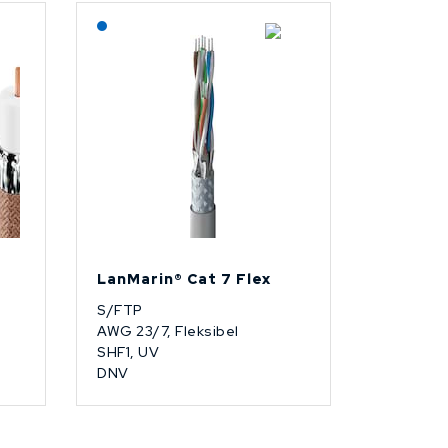
Lagerført: NEK Kabel
LanMarin® Cat 7 Flex
S/FTP
AWG 23/7, Fleksibel
SHF1, UV
DNV