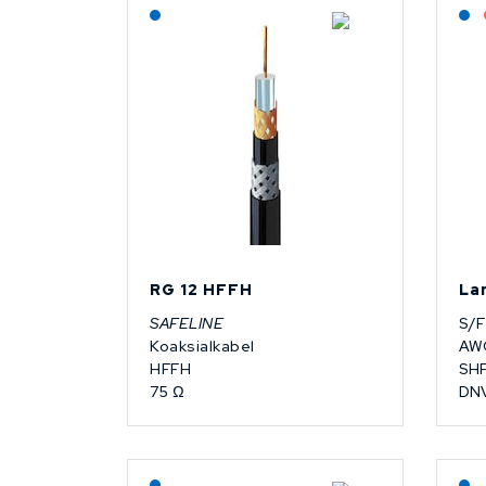
Lagerført: NEK Kabel
RG 12 HFFH
La
SAFELINE
S/
Koaksialkabel
AWG
HFFH
SHF
75 Ω
DN
Lagerført: NEK Kabel