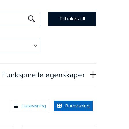
Tilbakestill
Funksjonelle egenskaper
Listevisning
Rutevisning