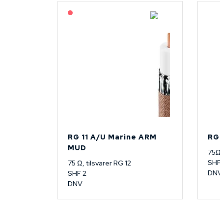
På forespørsel
RG 11 A/U Marine ARM
RG
MUD
75
SH
75 Ω, tilsvarer RG 12
DN
SHF 2
DNV