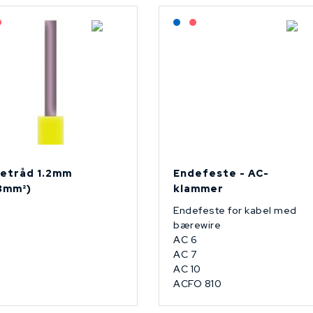
agerført: NEK Kabel
På forespørsel
Lagerført: NEK Kabel
På forespørsel
etråd 1.2mm
Endefeste - AC-
13mm²)
klammer
Endefeste for kabel med
bærewire
AC 6
AC 7
AC 10
ACFO 810