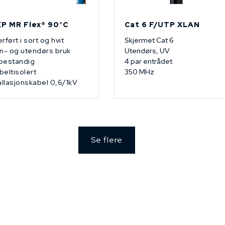
P MR Flex® 90°C
Cat 6 F/UTP XLAN
rført i sort og hvit
Skjermet Cat 6
n- og utendørs bruk
Utendørs, UV
bestandig
4 par entrådet
eltisolert
350 MHz
allasjonskabel 0,6/1kV
Se flere