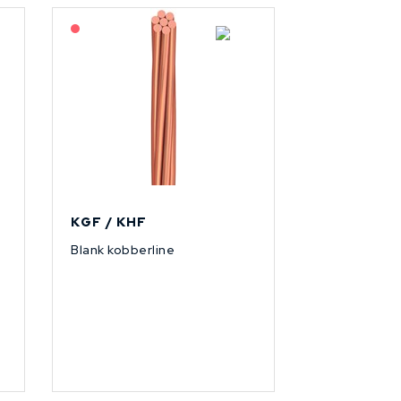
På forespørsel
KGF / KHF
Blank kobberline