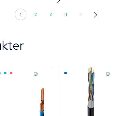
2
3
4
>
1
kter
agerført: Grossist
Lagerført: NEK Kabel
Bestilling: 2-3 uker
På forespørsel
Lagerført: NEK Kabel