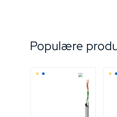
Populære produ
Lagerført: Grossist
Lagerført: NEK Kabel
L