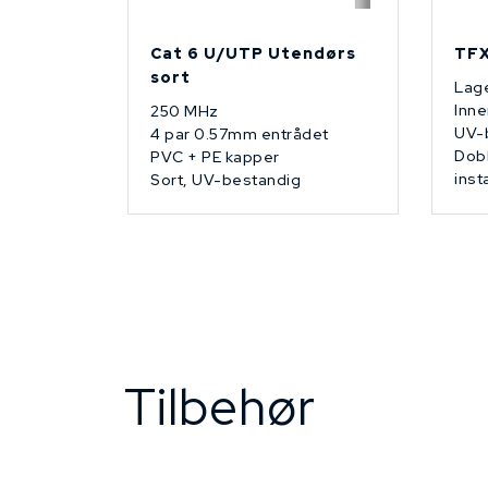
Cat 6 U/UTP Utendørs
TFX
sort
Lage
Inne
250 MHz
UV-
4 par 0.57mm entrådet
Dobb
PVC + PE kapper
inst
Sort, UV-bestandig
Tilbehør