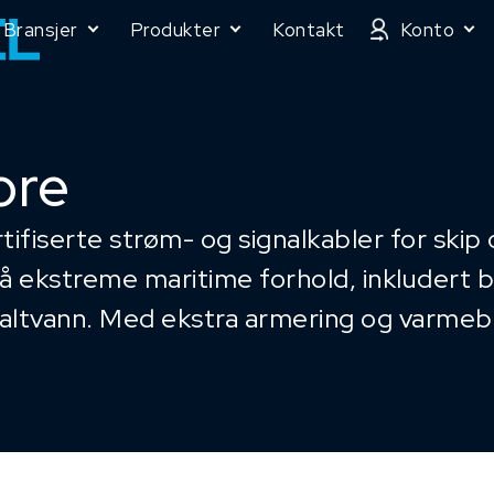
Bransjer
Produkter
Kontakt
Konto
ore
rtifiserte strøm- og signalkabler for ski
tå ekstreme maritime forhold, inkludert 
 saltvann. Med ekstra armering og varmeb