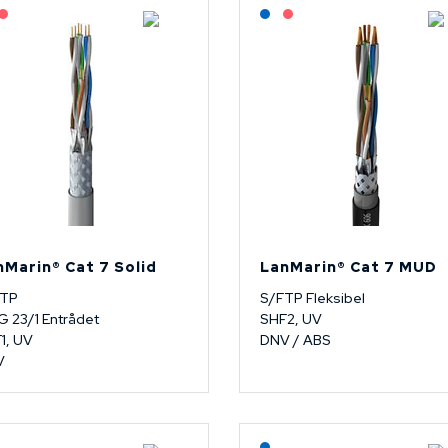
Lagerført: NEK Kabel
På forespørsel
Lagerført: NEK Kabel
På forespørsel
nMarin® Cat 7 Solid
LanMarin® Cat 7 MUD
FTP
S/FTP Fleksibel
 23/1 Entrådet
SHF2, UV
1, UV
DNV / ABS
V
Lagerført: NEK Kabel
Lagerført: NEK Kabel