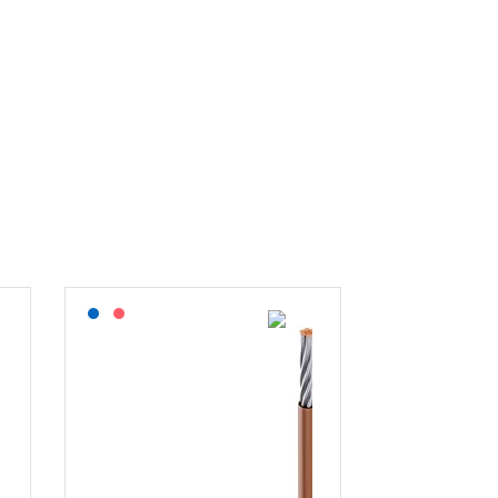
Lagerført: NEK Kabel
På forespørsel