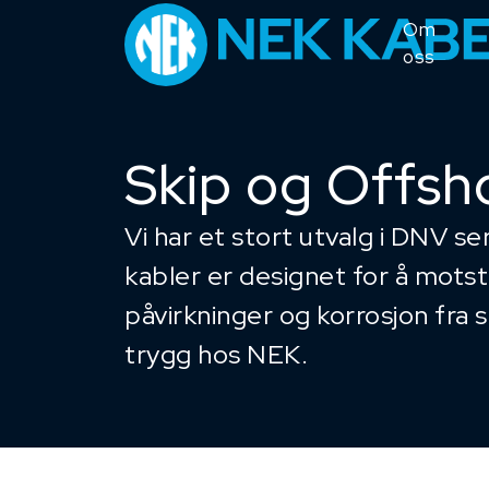
Om
oss
Skip og Offsh
Vi har et stort utvalg i DNV se
kabler er designet for å mots
påvirkninger og korrosjon fra
trygg hos NEK.