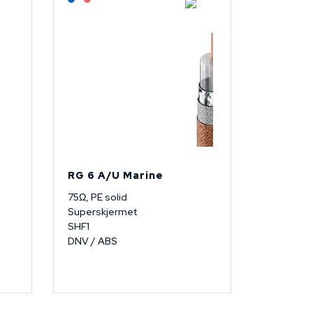
RG 6 A/U Marine
75Ω, PE solid
Superskjermet
SHF1
DNV / ABS