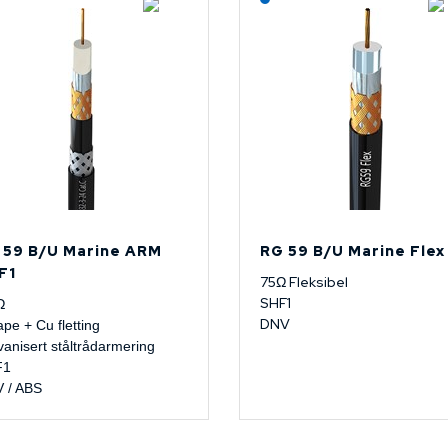
 59 B/U Marine ARM
RG 59 B/U Marine Flex
F1
75Ω Fleksibel
SHF1
Ω
DNV
ape + Cu fletting
vanisert ståltrådarmering
F1
 / ABS