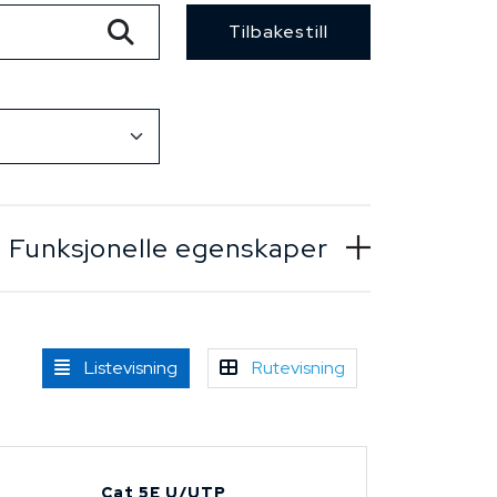
Tilbakestill
Funksjonelle egenskaper
Listevisning
Rutevisning
Cat 5E U/UTP