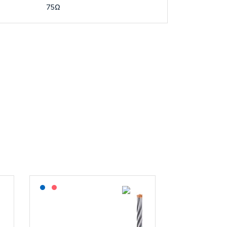
75Ω
Lagerført: NEK Kabel
På forespørsel