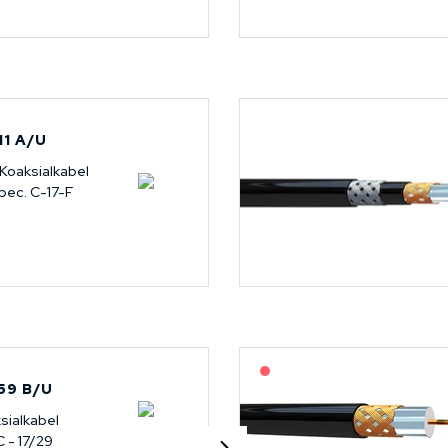
11 A/U
Koaksialkabel
spec. C-17-F
På forespørsel
59 B/U
sialkabel
C - 17/29