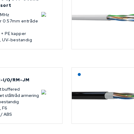
 sort
 MHz
ar 0.57mm entråde
 + PE kapper
, UV-bestandig
Lagerført: NEK Kabel
I-I/O/RM-JM
t buffered
tet ståltråd armering
bestandig
, F6
 / ABS