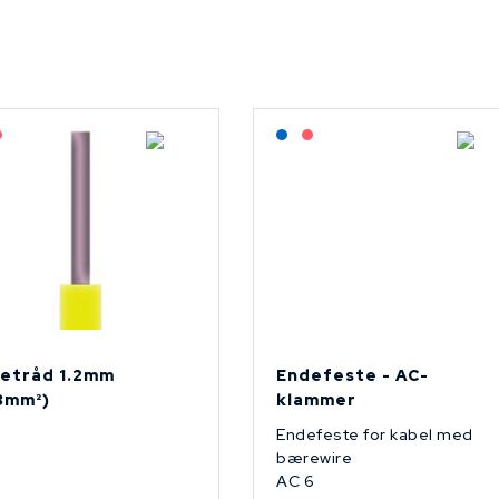
agerført: NEK Kabel
På forespørsel
Lagerført: NEK Kabel
På forespørsel
etråd 1.2mm
Endefeste - AC-
13mm²)
klammer
Endefeste for kabel med
bærewire
AC 6