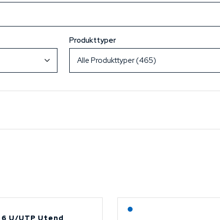
Produkttyper
Lagerført: NEK Kabel
 6 U/UTP Utend