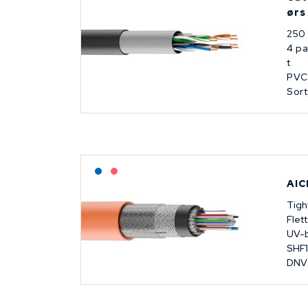
ørs
250
4 p
t
PVC
Sort
Lagerført: NEK Kabel
På forespørsel
AIC
Tigh
Flet
UV-
SHF1
DNV