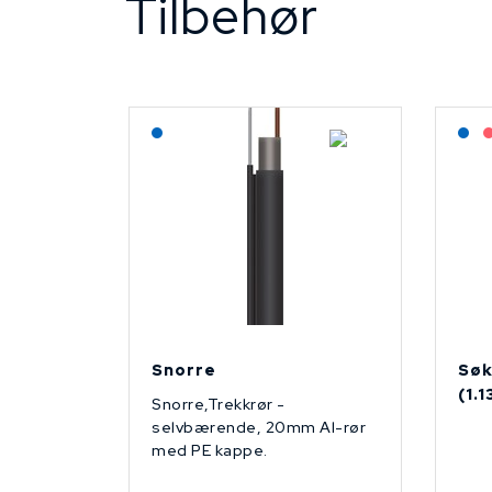
Tilbehør
Lagerført: NEK Kabel
L
Snorre
Søk
(1.
Snorre,Trekkrør -
selvbærende, 20mm Al-rør
med PE kappe.