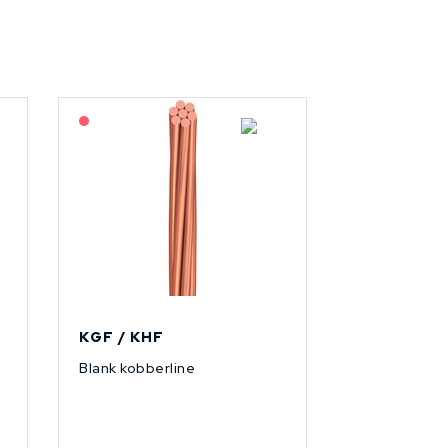
På forespørsel
KGF / KHF
Blank kobberline