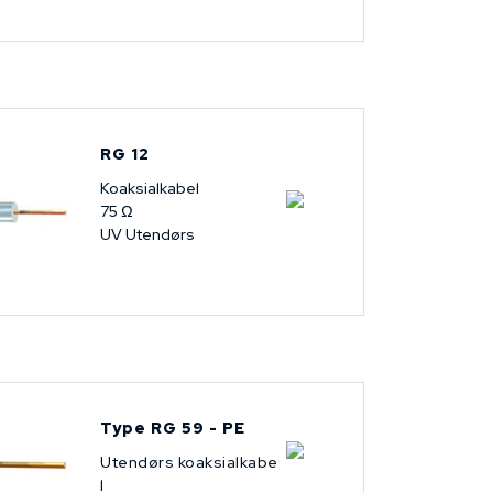
RG 12
Koaksialkabel
75 Ω
UV Utendørs
Type RG 59 - PE
Utendørs koaksialkabe
l