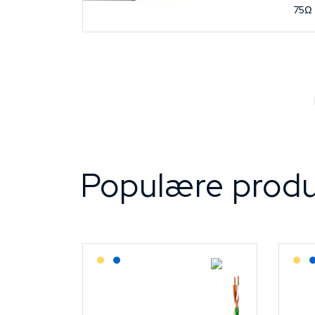
75Ω
Populære produ
Lagerført: Grossist
Lagerført: NEK Kabel
L