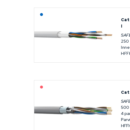
Lagerført: NEK Kabel
Cat
l
SAF
250
Inne
HFF
På forespørsel
Cat
SAF
500
4 pa
Parv
HFF