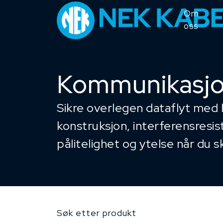
Om
oss
Kommunikasj
Sikre overlegen dataflyt med 
konstruksjon, interferensresi
pålitelighet og ytelse når du 
Søk etter produkt