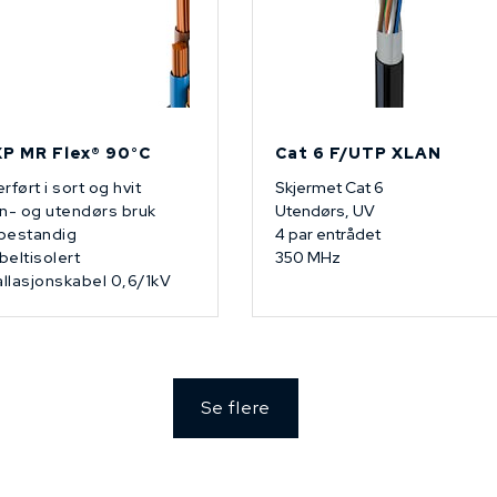
P MR Flex® 90°C
Cat 6 F/UTP XLAN
rført i sort og hvit
Skjermet Cat 6
n- og utendørs bruk
Utendørs, UV
bestandig
4 par entrådet
eltisolert
350 MHz
allasjonskabel 0,6/1kV
Se flere