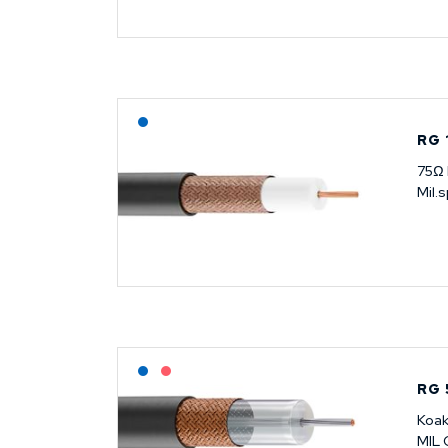
Lagerført: NEK Kabel
RG 
75Ω 
Mil.
Lagerført: NEK Kabel
På forespørsel
RG 
Koak
MIL 