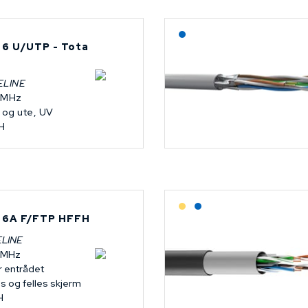
Lagerført: NEK Kabel
 6 U/UTP - Tota
ELINE
 MHz
 og ute, UV
H
Lagerført: Grossist
Lagerført: NEK Kabel
 6A F/FTP HFFH
ELINE
 MHz
r entrådet
is og felles skjerm
H