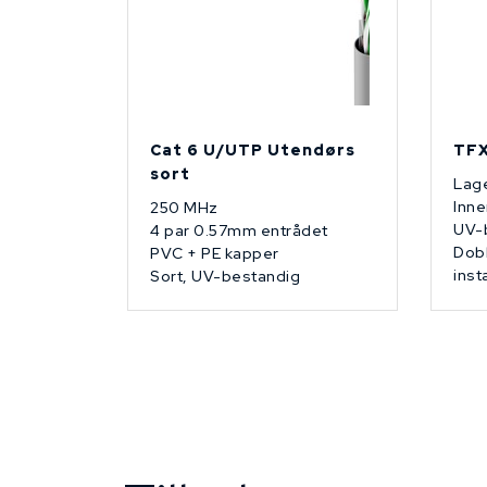
Cat 6 U/UTP Utendørs
TFX
sort
Lage
Inne
250 MHz
UV-
4 par 0.57mm entrådet
Dobb
PVC + PE kapper
inst
Sort, UV-bestandig