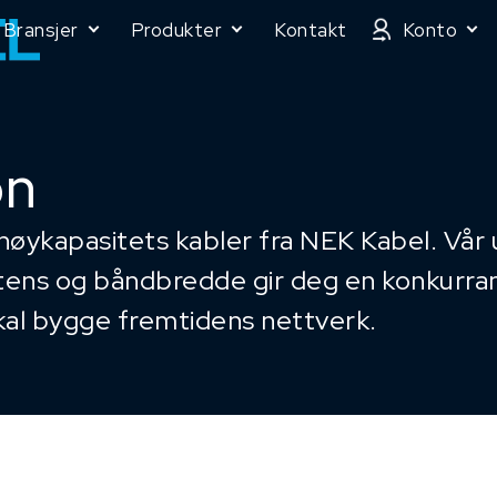
Bransjer
Produkter
Kontakt
Konto
on
høykapasitets kabler fra NEK Kabel. Vår 
stens og båndbredde gir deg en konkurran
skal bygge fremtidens nettverk.