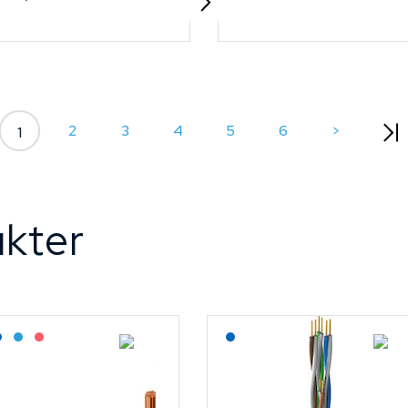
2
3
4
5
6
>
1
kter
agerført: Grossist
Lagerført: NEK Kabel
Bestilling: 2-3 uker
På forespørsel
Lagerført: NEK Kabel