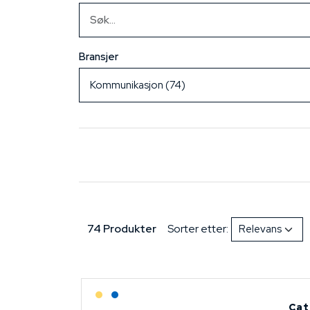
Bransjer
74 Produkter
Sorter etter:
Lagerført: Grossist
Lagerført: NEK Kabel
Cat