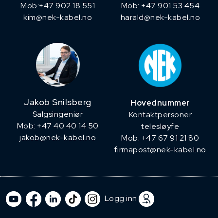
​Mob:+47 902 18 551
Mob: +47 901 53 454
kim@nek-kabel.no
harald@nek-kabel.no
Jakob Snilsberg
Hovednummer
​Salgsingeniør
Kontaktpersoner
Mob: +47 40 40 14 50
telesløyfe
jakob@nek-kabel.no
Mob: +47 67 91 21 80
firmapost@nek-kabel.no
Logg inn