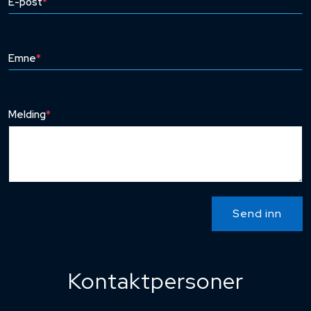
E-post
*
Emne
*
Melding
*
Send inn
Kontaktpersoner