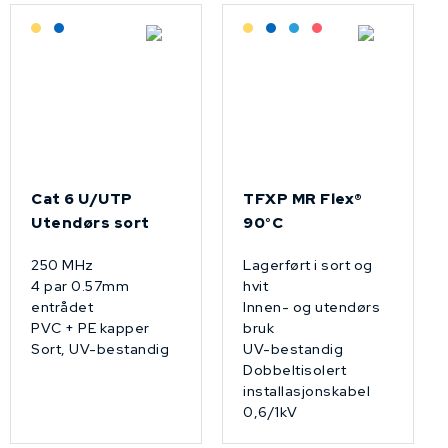
Lagerført: Grossist
Lagerført: NEK Kabel
Lagerført: Grossist
Lagerført: NEK Kabel
Bestilling: 2-3 uker
På forespørsel
Cat 6 U/UTP
TFXP MR Flex®
Utendørs sort
90°C
250 MHz
Lagerført i sort og
4 par 0.57mm
hvit
entrådet
Innen- og utendørs
PVC + PE kapper
bruk
Sort, UV-bestandig
UV-bestandig
Dobbeltisolert
installasjonskabel
0,6/1kV