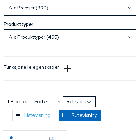
Produkttyper
Funksjonelle egenskaper
1 Produkt
Sorter etter:
Listevisning
Rutevisning
Lagerført: NEK Kabel