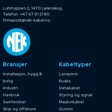
Luhrtoppen 2, 1470 Lørenskog
Telefon:
+47 67 91 21 80
firmapost@nek-kabel.no
Bransjer
Kabeltyper
Installasjon, bygg &
Lavspent
bolig
Koaks
Industri
Datakabel
Havbruk
Styring og signal
Samferdsel
Maskinkabel
Skip og offshore
Gummi