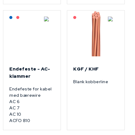
Lagerført: NEK Kabel
På forespørsel
På forespørsel
Endefeste - AC-
KGF / KHF
klammer
Blank kobberline
Endefeste for kabel
med bærewire
AC 6
AC 7
AC 10
ACFO 810