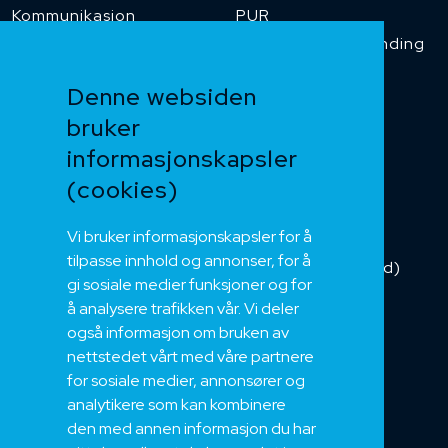
Kommunikasjon
PUR
Temperaturbestanding
Funksjonssikker
Denne websiden
Heis og kran
bruker
Kabelkjede
informasjonskapsler
Kategorikabel
Buskabel
(cookies)
Fiber
Vi bruker informasjonskapsler for å
Installasjonskabel
tilpasse innhold og annonser, for å
Kombikabel (Hybrid)
gi sosiale medier funksjoner og for
DNV sertifisert
å analysere trafikken vår. Vi deler
Tilbehør
også informasjon om bruken av
NEK
nettstedet vårt med våre partnere
for sosiale medier, annonsører og
Om oss
analytikere som kan kombinere
Bærekraft og Åpenhet
den med annen informasjon du har
Jobb hos oss