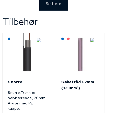
Se flere
Tilbehør
Lagerført: NEK Kabel
Lagerført: NEK Kabel
På forespørsel
Snorre
Søketråd 1.2mm
(1.13mm²)
Snorre,Trekkrør -
selvbærende, 20mm
Al-rør med PE
kappe.