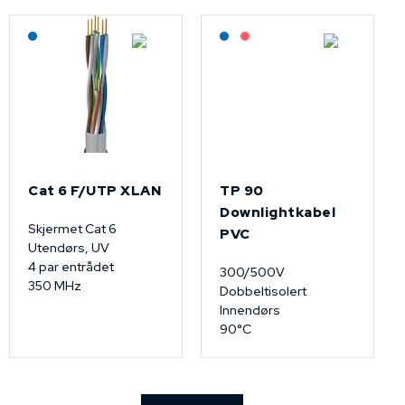
Lagerført: NEK Kabel
Lagerført: NEK Kabel
På forespørsel
Cat 6 F/UTP XLAN
TP 90
Downlightkabel
Skjermet Cat 6
PVC
Utendørs, UV
4 par entrådet
300/500V
350 MHz
Dobbeltisolert
Innendørs
90°C