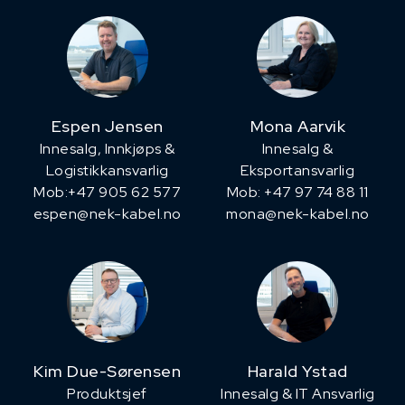
Espen Jensen
Mona Aarvik
Innesalg, ​Innkjøps &
Innesalg &
Logistikkansvarlig
Eksportansvarlig
Mob:+47 905 62 577
Mob: +47 97 74 88 11
espen@nek-kabel.no
mona@nek-kabel.no
Kim Due-Sørensen
Harald Ystad
Produktsjef
Innesalg & IT Ansvarlig