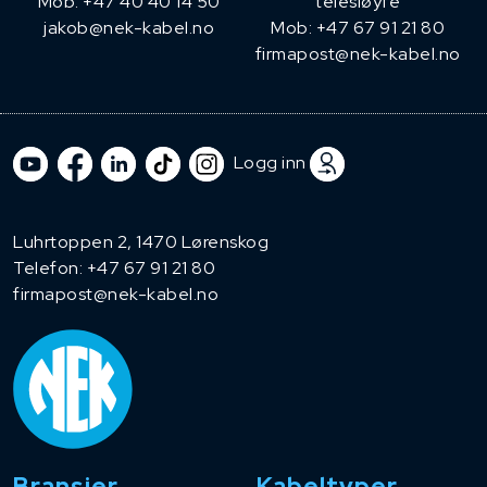
Mob: +47 40 40 14 50
telesløyfe
jakob@nek-kabel.no
Mob: +47 67 91 21 80
firmapost@nek-kabel.no
Logg inn
Luhrtoppen 2, 1470 Lørenskog
Telefon:
+47 67 91 21 80
firmapost@nek-kabel.no
Bransjer
Kabeltyper