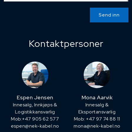
Send inn
Kontaktpersoner
Espen Jensen
Mona Aarvik
Innesalg, ​Innkjøps &
Innesalg &
Logistikkansvarlig
Eksportansvarlig
Mob:+47 905 62 577
Mob: +47 97 74 88 11
espen@nek-kabel.no
mona@nek-kabel.no