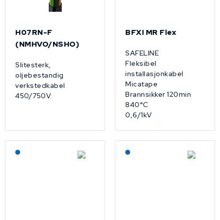
H07RN-F
BFXI MR Flex
(NMHVO/NSHO)
SAFELINE
Fleksibel
Slitesterk,
installasjonkabel
oljebestandig
Micatape
verkstedkabel
Brannsikker 120min
450/750V
840°C
0,6/1kV
Lagerført: NEK Kabel
Lagerført: NEK Kabel