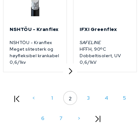
NSHTÖU - Kranflex
IFXI Greenflex
NSHTÖU - Kranflex
SAFELINE
Meget slitesterk og
HFFH, 90ºC
høyfleksibel krankabel
Dobbeltisolert, UV
0,6/1kv
0,6/1kV
<
1
3
4
5
2
6
7
>