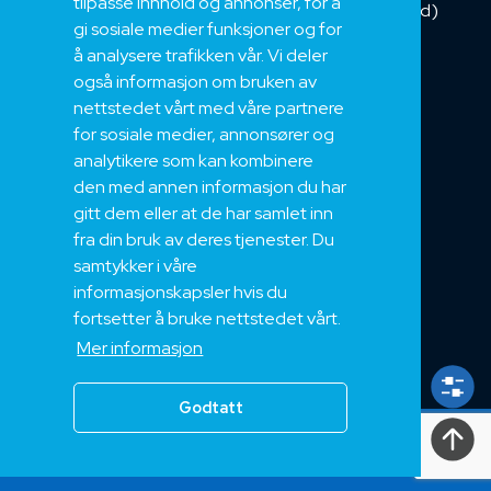
tilpasse innhold og annonser, for å
Kombikabel (Hybrid)
gi sosiale medier funksjoner og for
DNV sertifisert
å analysere trafikken vår. Vi deler
Tilbehør
også informasjon om bruken av
NEK
nettstedet vårt med våre partnere
for sosiale medier, annonsører og
Om oss
analytikere som kan kombinere
Bærekraft og Åpenhet
den med annen informasjon du har
Jobb hos oss
gitt dem eller at de har samlet inn
Sertifiseringer
fra din bruk av deres tjenester. Du
samtykker i våre
Support
informasjonskapsler hvis du
Teknisk
fortsetter å bruke nettstedet vårt.
Eksport
Mer informasjon
Salgs og Leveringsbetingelser
Godtatt
Alle
rettigheter
2024, Nek Kabel AS 2024
Personvern
|
Vilkår og betingelser