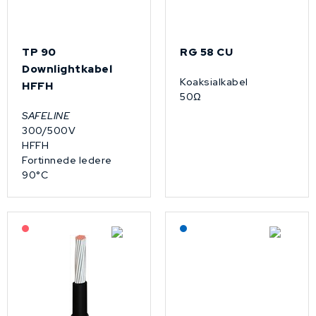
TP 90
RG 58 CU
Downlightkabel
Koaksialkabel
HFFH
50Ω
SAFELINE
300/500V
HFFH
Fortinnede ledere
90°C
På forespørsel
Lagerført: NEK Kabel