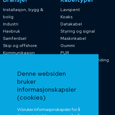
Installasjon, bygg &
Lavspent
bolig
Koaks
Industri
Datakabel
Havbruk
Styring og signal
Samferdsel
Maskinkabel
Skip og offshore
Gummi
Kommunikasjon
PUR
Temperaturbestanding
Funksjonssikker
Denne websiden
Heis og kran
bruker
Kabelkjede
informasjonskapsler
Kategorikabel
Buskabel
(cookies)
Fiber
Vi bruker informasjonskapsler for å
Installasjonskabel