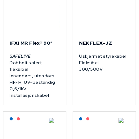
IFXI MR Flex® 90°
NEKFLEX-JZ
SAFELINE
Uskjermet styrekabel
Dobbeltisolert,
Fleksibel
fleksibel
300/500V
Innendørs, utendørs
HFFH, UV-bestandig
0,6/1kV
Installasjonskabel
Lagerført: NEK Kabel
På forespørsel
Lagerført: NEK Kabel
På forespørsel