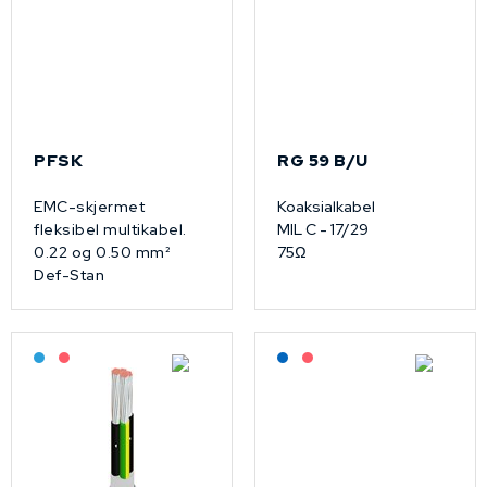
PFSK
RG 59 B/U
EMC-skjermet
Koaksialkabel
fleksibel multikabel.
MIL C - 17/29
0.22 og 0.50 mm²
75Ω
Def-Stan
Bestilling: 2-3 uker
På forespørsel
Lagerført: NEK Kabel
På forespørsel