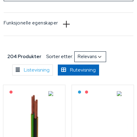
Funksjonelle egenskaper
204 Produkter
Sorter etter:
Listevisning
Rutevisning
På forespørsel
Bestilling: 2-3 uker
På forespørsel