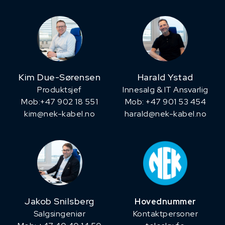
Kim Due-Sørensen
Harald Ystad
Produktsjef
Innesalg & IT Ansvarlig
​Mob:+47 902 18 551
Mob: +47 901 53 454
kim@nek-kabel.no
harald@nek-kabel.no
Jakob Snilsberg
Hovednummer
​Salgsingeniør
Kontaktpersoner