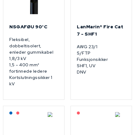
NSGAFØU 90°C
LanMarin® Fire Cat
7 - SHF1
Fleksibel,
dobbeltisolert,
AWG 23/1
enleder gummikabel
S/FTP
1,8/3 kV
Funksjonsikker
1,5 – 400 mm²
SHF1, UV
fortinnede ledere
DNV
Kortslutningssikker 1
kV
Lagerført: NEK Kabel
På forespørsel
På forespørsel