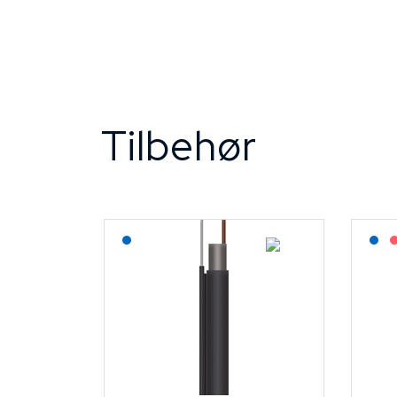
Tilbehør
Lagerført: NEK Kabel
L