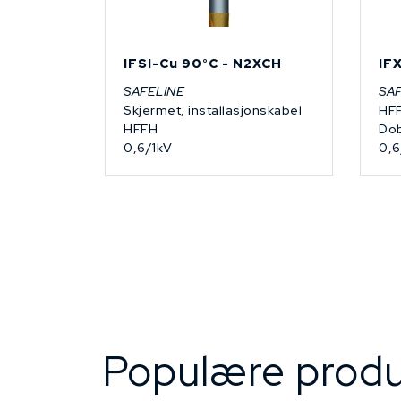
IFSI-Cu 90°C - N2XCH
IF
SAFELINE
SA
Skjermet, installasjonskabel
HF
HFFH
Dob
0,6/1kV
0,6
Populære produ