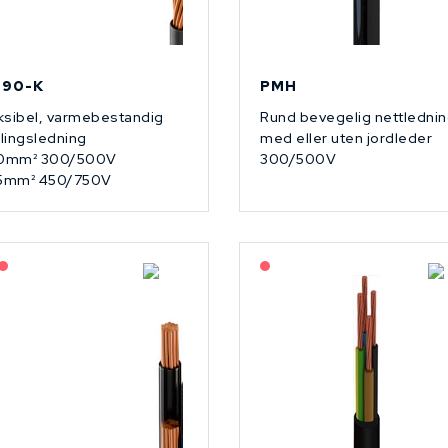
 90-K
PMH
ksibel, varmebestandig
Rund bevegelig nettlednin
lingsledning
med eller uten jordleder
.0mm² 300/500V
300/500V
.5mm² 450/750V
Lagerført: NEK Kabel
På forespørsel
På forespørsel