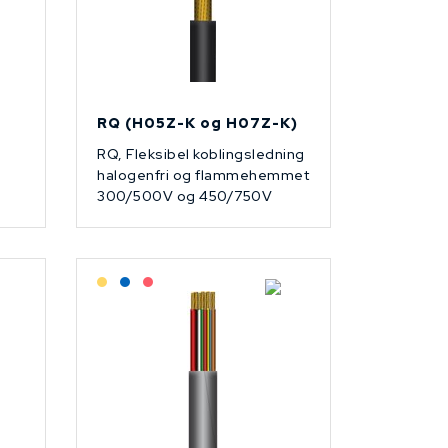
RQ (H05Z-K og H07Z-K)
RQ, Fleksibel koblingsledning
V
halogenfri og flammehemmet
300/500V og 450/750V
Lagerført: Grossist
Lagerført: NEK Kabel
På forespørsel