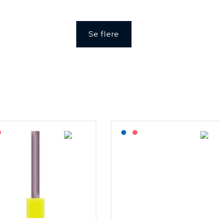
Se flere
agerført: NEK Kabel
På forespørsel
Lagerført: NEK Kabel
På forespørsel