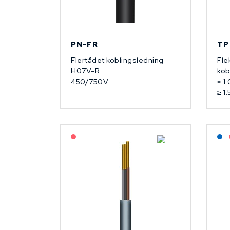
PN-FR
TP
Flertådet koblingsledning
Fle
H07V-R
kob
450/750V
≤ 1
≥ 1
På forespørsel