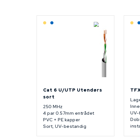
Lagerført: Grossist
Lagerført: NEK Kabel
L
Cat 6 U/UTP Utendørs
TFX
sort
Lage
Inne
250 MHz
UV-
4 par 0.57mm entrådet
Dobb
PVC + PE kapper
inst
Sort, UV-bestandig