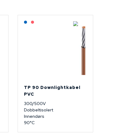
Lagerført: NEK Kabel
På forespørsel
TP 90 Downlightkabel
PVC
300/500V
Dobbeltisolert
Innendørs
90°C