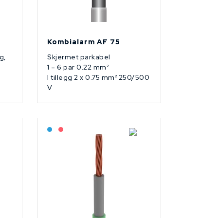
Kombialarm AF 75
g,
Skjermet parkabel
1 – 6 par 0.22 mm²
I tillegg 2 x 0.75 mm² 250/500
V
Bestilling: 2-3 uker
På forespørsel