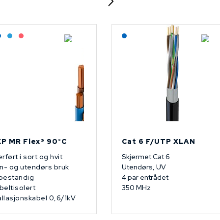
agerført: Grossist
Lagerført: NEK Kabel
Bestilling: 2-3 uker
På forespørsel
Lagerført: NEK Kabel
P MR Flex® 90°C
Cat 6 F/UTP XLAN
rført i sort og hvit
Skjermet Cat 6
n- og utendørs bruk
Utendørs, UV
bestandig
4 par entrådet
eltisolert
350 MHz
allasjonskabel 0,6/1kV