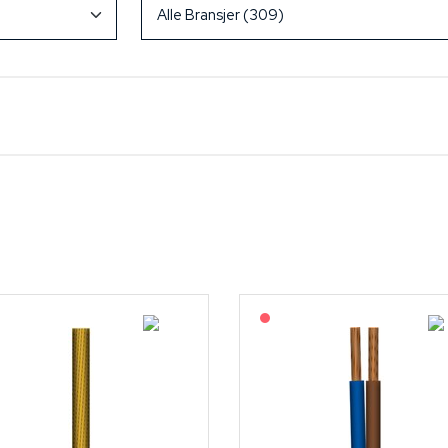
På forespørsel
På forespørsel