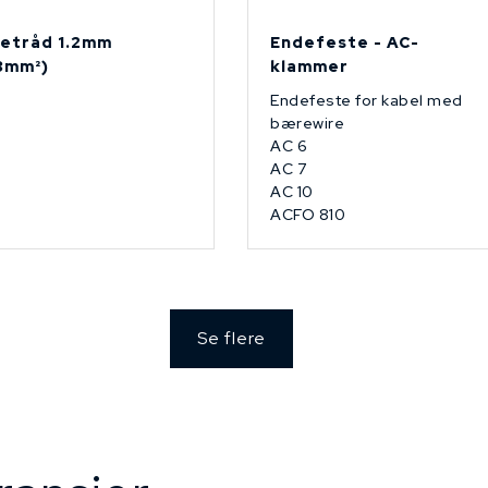
etråd 1.2mm
Endefeste - AC-
13mm²)
klammer
Endefeste for kabel med
bærewire
AC 6
AC 7
AC 10
ACFO 810
Se flere