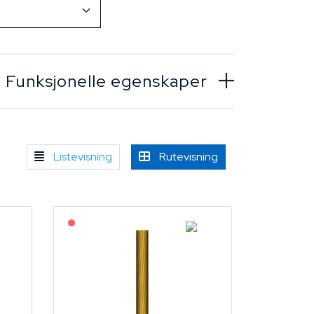
Funksjonelle egenskaper
Listevisning
Rutevisning
På forespørsel