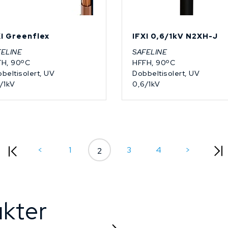
XI Greenflex
IFXI 0,6/1kV N2XH-J
FELINE
SAFELINE
FH, 90ºC
HFFH, 90ºC
beltisolert, UV
Dobbeltisolert, UV
/1kV
0,6/1kV
<
1
3
4
>
2
kter