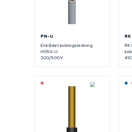
PN-U
RK
Entrådet koblingsledning
RK 
H05V-U
kob
300/500V
45
På forespørsel