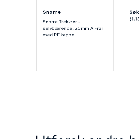
Snorre
Søk
(1.
Snorre,Trekkrør -
selvbærende, 20mm Al-rør
med PE kappe.