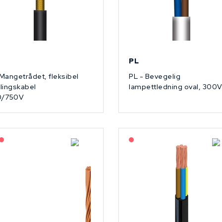
PL
Mangetrådet, fleksibel
PL - Bevegelig
lingskabel
lampettledning oval, 300
0/750V
Lagerført: NEK Kabel
På forespørsel
På forespørsel