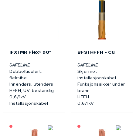
IFXI MR Flex® 90°
BFSI HFFH - Cu
SAFELINE
SAFELINE
Dobbeltisolert,
Skjermet
fleksibel
installasjonskabel
Innendørs, utendørs
Funksjonssikker under
HFFH, UV-bestandig
brann
0,6/1kV
HFFH
Installasjonskabel
0,6/1kV
På forespørsel
På forespørsel