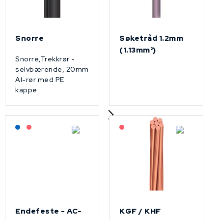
Snorre
Søketråd 1.2mm
(1.13mm²)
Snorre,Trekkrør -
selvbærende, 20mm
Al-rør med PE
kappe.
Lagerført: NEK Kabel
På forespørsel
På forespørsel
Endefeste - AC-
KGF / KHF