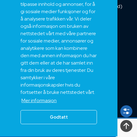
tilpasse innhold og annonser, for å
Kombikabel (Hybrid)
gi sosiale medier funksjoner og for
DNV sertifisert
å analysere trafikken vår. Vi deler
Tilbehør
også informasjon om bruken av
NEK
nettstedet vårt med våre partnere
for sosiale medier, annonsører og
Om oss
analytikere som kan kombinere
Bærekraft og Åpenhet
den med annen informasjon du har
Jobb hos oss
gitt dem eller at de har samlet inn
Sertifiseringer
fra din bruk av deres tjenester. Du
samtykker i våre
Support
informasjonskapsler hvis du
Teknisk
fortsetter å bruke nettstedet vårt.
Eksport
Mer informasjon
Salgs og Leveringsbetingelser
Godtatt
Alle
rettigheter
2024, Nek Kabel AS 2024
Personvern
|
Vilkår og betingelser