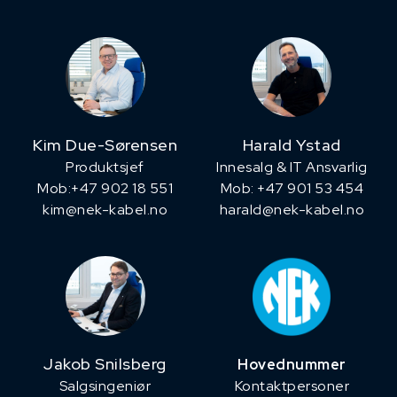
Kim Due-Sørensen
Harald Ystad
Produktsjef
Innesalg & IT Ansvarlig
​Mob:+47 902 18 551
Mob: +47 901 53 454
kim@nek-kabel.no
harald@nek-kabel.no
Jakob Snilsberg
Hovednummer
​Salgsingeniør
Kontaktpersoner