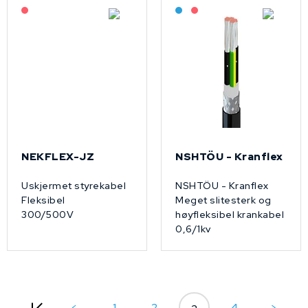
På forespørsel
Bestilling: 2-3 uker
På forespørsel
NEKFLEX-JZ
NSHTÖU - Kranflex
Uskjermet styrekabel
NSHTÖU - Kranflex
Fleksibel
Meget slitesterk og
300/500V
høyfleksibel krankabel
0,6/1kv
<
1
2
4
>