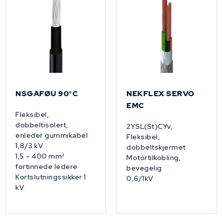
NSGAFØU 90°C
NEKFLEX SERVO
EMC
Fleksibel,
dobbeltisolert,
2YSL(St)CYv,
enleder gummikabel
Fleksibel,
1,8/3 kV
dobbeltskjermet
1,5 – 400 mm²
Motortilkobling,
fortinnede ledere
bevegelig
Kortslutningssikker 1
0,6/1kV
kV