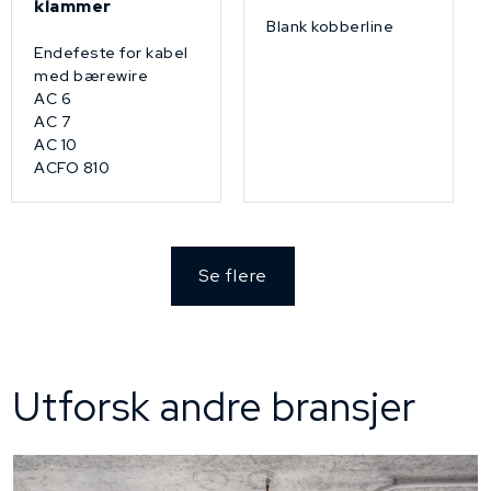
klammer
Blank kobberline
Endefeste for kabel
med bærewire
AC 6
AC 7
AC 10
ACFO 810
Se flere
Utforsk andre bransjer