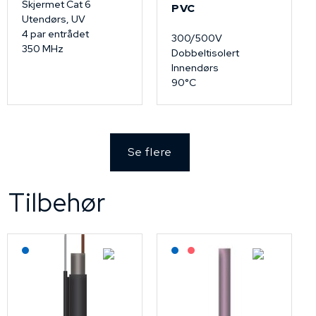
Skjermet Cat 6
PVC
Utendørs, UV
4 par entrådet
300/500V
350 MHz
Dobbeltisolert
Innendørs
90°C
Se flere
Tilbehør
Lagerført: NEK Kabel
Lagerført: NEK Kabel
På forespørsel