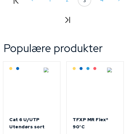
3
Populære produkter
Lagerført: Grossist
Lagerført: NEK Kabel
Lagerført: Grossist
Lagerført: NEK Kabel
Bestilling: 2-3 uker
På forespørsel
Cat 6 U/UTP
TFXP MR Flex®
Utendørs sort
90°C