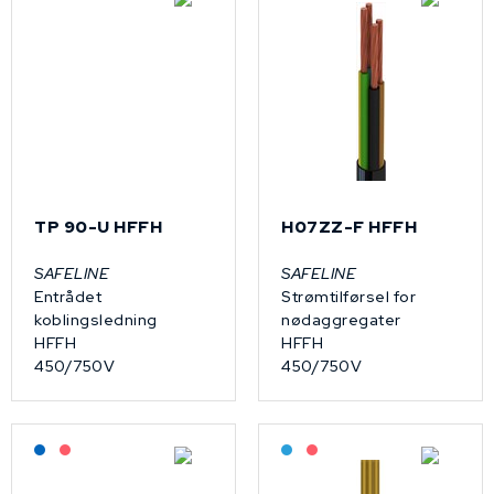
TP 90-U HFFH
H07ZZ-F HFFH
SAFELINE
SAFELINE
Entrådet
Strømtilførsel for
koblingsledning
nødaggregater
HFFH
HFFH
450/750V
450/750V
Lagerført: NEK Kabel
På forespørsel
Bestilling: 2-3 uker
På forespørsel