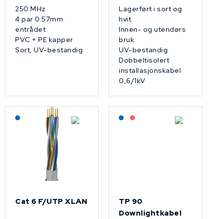
250 MHz
Lagerført i sort og
4 par 0.57mm
hvit
entrådet
Innen- og utendørs
PVC + PE kapper
bruk
Sort, UV-bestandig
UV-bestandig
Dobbeltisolert
installasjonskabel
0,6/1kV
Lagerført: NEK Kabel
Lagerført: NEK Kabel
På forespørsel
Cat 6 F/UTP XLAN
TP 90
Downlightkabel