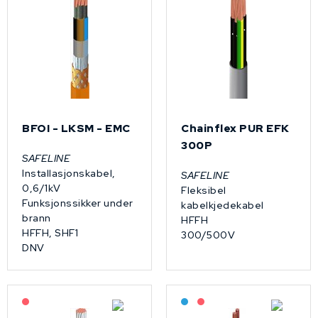
BFOI - LKSM - EMC
Chainflex PUR EFK
300P
SAFELINE
Installasjonskabel,
SAFELINE
0,6/1kV
Fleksibel
Funksjonssikker under
kabelkjedekabel
brann
HFFH
HFFH, SHF1
300/500V
DNV
På forespørsel
Bestilling: 2-3 uker
På forespørsel