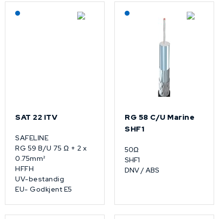
Lagerført: NEK Kabel
Lagerført: NEK Kabel
SAT 22 ITV
RG 58 C/U Marine
SHF1
SAFELINE
RG 59 B/U 75 Ω + 2 x
50Ω
0.75mm²
SHF1
HFFH
DNV / ABS
UV-bestandig
EU- Godkjent E5