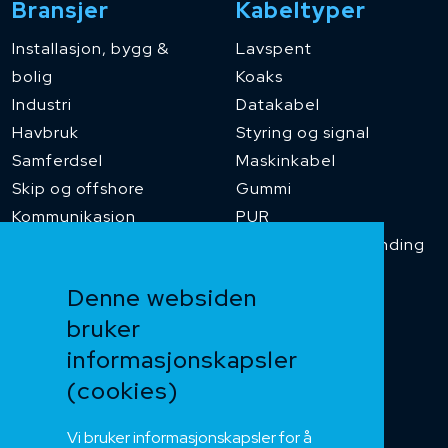
Bransjer
Kabeltyper
Installasjon, bygg &
Lavspent
bolig
Koaks
Industri
Datakabel
Havbruk
Styring og signal
Samferdsel
Maskinkabel
Skip og offshore
Gummi
Kommunikasjon
PUR
Temperaturbestanding
Funksjonssikker
Denne websiden
Heis og kran
bruker
Kabelkjede
informasjonskapsler
Kategorikabel
Buskabel
(cookies)
Fiber
Vi bruker informasjonskapsler for å
Installasjonskabel