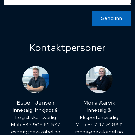
Send inn
Kontaktpersoner
Espen Jensen
Mona Aarvik
Innesalg, ​Innkjøps &
Innesalg &
Logistikkansvarlig
Eksportansvarlig
Mob:+47 905 62 577
Mob: +47 97 74 88 11
espen@nek-kabel.no
mona@nek-kabel.no