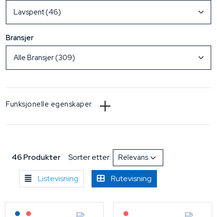
Bransjer
Funksjonelle egenskaper
46 Produkter
Sorter etter:
Listevisning
Rutevisning
Lagerført: NEK Kabel
På forespørsel
På forespørsel