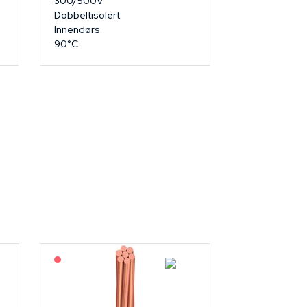
300/500V
Dobbeltisolert
Innendørs
90°C
På forespørsel