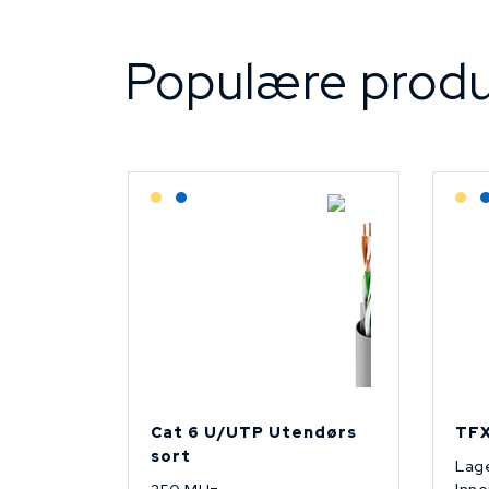
Populære produ
Lagerført: Grossist
Lagerført: NEK Kabel
L
Cat 6 U/UTP Utendørs
TFX
sort
Lage