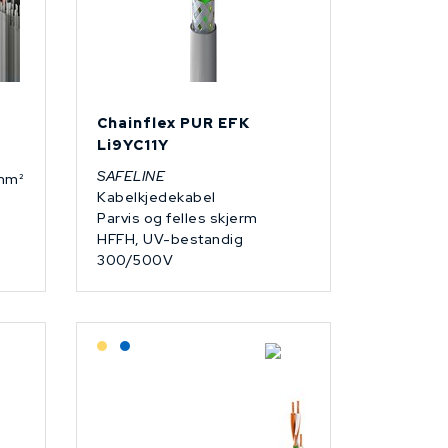
Chainflex PUR EFK
Li9YC11Y
SAFELINE
5mm²
Kabelkjedekabel
Parvis og felles skjerm
HFFH, UV-bestandig
300/500V
Lagerført: Grossist
Lagerført: NEK Kabel