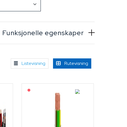
Funksjonelle egenskaper
Listevisning
Rutevisning
På forespørsel