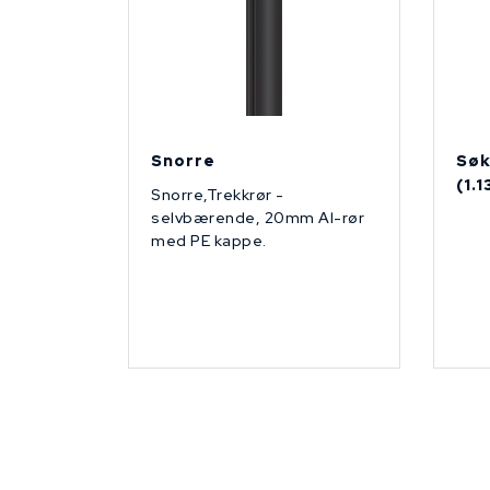
Snorre
Søk
(1.
Snorre,Trekkrør -
selvbærende, 20mm Al-rør
med PE kappe.