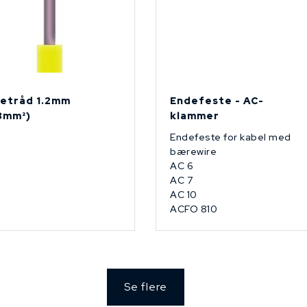
etråd 1.2mm
Endefeste - AC-
13mm²)
klammer
Endefeste for kabel med
bærewire
AC 6
AC 7
AC 10
ACFO 810
Se flere