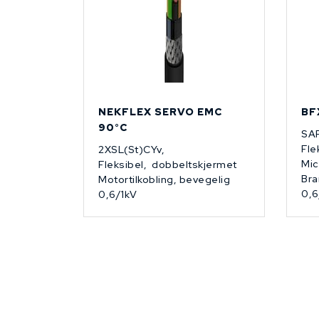
NEKFLEX SERVO EMC
BF
90°C
SA
Fle
2XSL(St)CYv,
Mic
Fleksibel, dobbeltskjermet
Bra
Motortilkobling, bevegelig
0,6
0,6/1kV