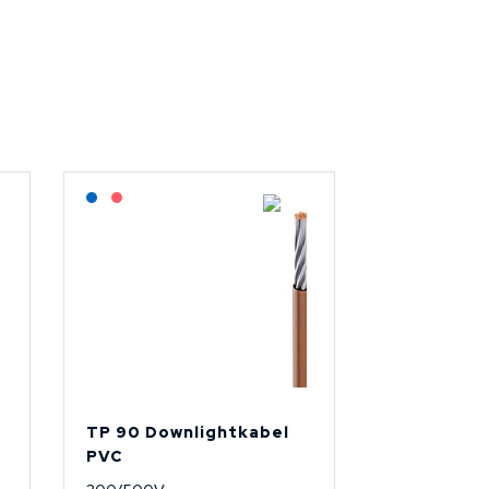
Lagerført: NEK Kabel
På forespørsel
TP 90 Downlightkabel
PVC