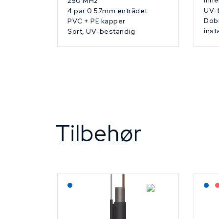
Inne
250 MHz
UV-
4 par 0.57mm entrådet
Dobb
PVC + PE kapper
inst
Sort, UV-bestandig
Tilbehør
Lagerført: NEK Kabel
L