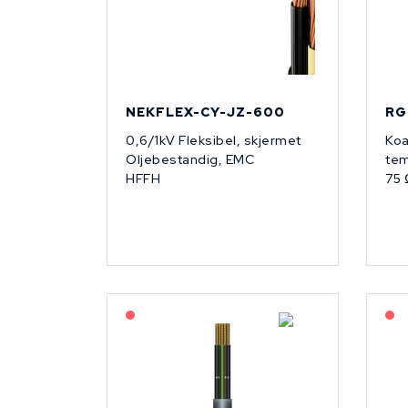
NEKFLEX-CY-JZ-600
RG
0,6/1kV Fleksibel, skjermet
Koa
Oljebestandig, EMC
tem
HFFH
75 
På forespørsel