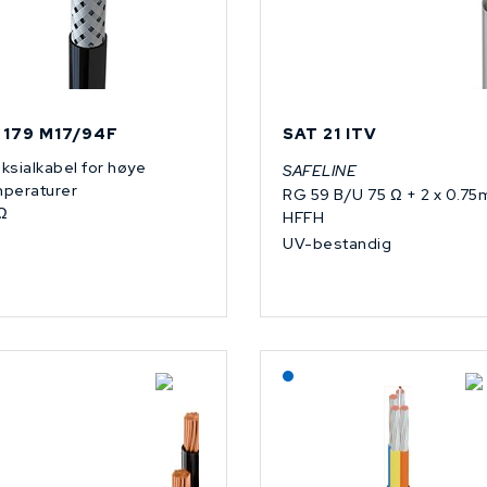
 179 M17/94F
SAT 21 ITV
ksialkabel for høye
SAFELINE
peraturer
RG 59 B/U 75 Ω + 2 x 0.7
Ω
HFFH
UV-bestandig
På forespørsel
Lagerført: NEK Kabel