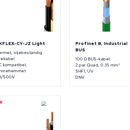
KFLEX-CY-JZ Light
Profinet B, Industrial
BUS
ermet, oljebestandig
rekabel
100 Ω BUS-kabel
 kompatibel,
2 par Quad, 0.35 mm²
ammehemmet
SHF1, UV
0/500V
DNV
estilling: 2-3 uker
På forespørsel