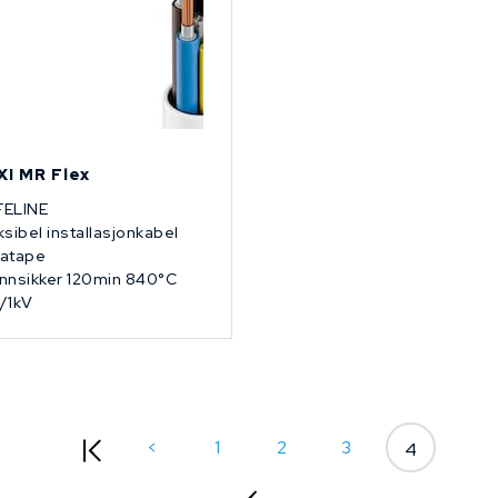
XI MR Flex
FELINE
ksibel installasjonkabel
atape
nnsikker 120min 840°C
/1kV
<
1
2
3
4