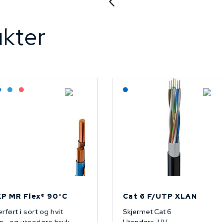
kter
agerført: Grossist
Lagerført: NEK Kabel
Bestilling: 2-3 uker
På forespørsel
Lagerført: NEK Kabel
P MR Flex® 90°C
Cat 6 F/UTP XLAN
rført i sort og hvit
Skjermet Cat 6