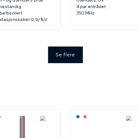
n- og utendørs bruk
Utendørs, UV
bestandig
4 par entrådet
eltisolert
350 MHz
allasjonskabel 0,6/1kV
Se flere
agerført: NEK Kabel
På forespørsel
Lagerført: NEK Kabel
På forespørsel