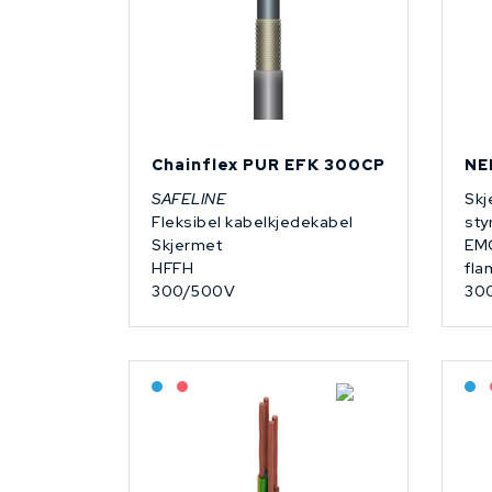
Chainflex PUR EFK 300CP
NE
SAFELINE
Skj
Fleksibel kabelkjedekabel
sty
Skjermet
EMC
HFFH
fl
300/500V
30
Bestilling: 2-3 uker
På forespørsel
B