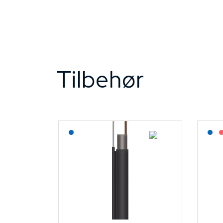
Tilbehør
Lagerført: NEK Kabel
L