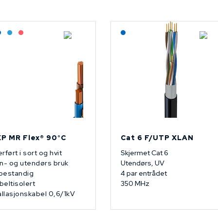
agerført: Grossist
Lagerført: NEK Kabel
Bestilling: 2-3 uker
På forespørsel
Lagerført: NEK Kabel
P MR Flex® 90°C
Cat 6 F/UTP XLAN
rført i sort og hvit
Skjermet Cat 6
n- og utendørs bruk
Utendørs, UV
bestandig
4 par entrådet
eltisolert
350 MHz
allasjonskabel 0,6/1kV