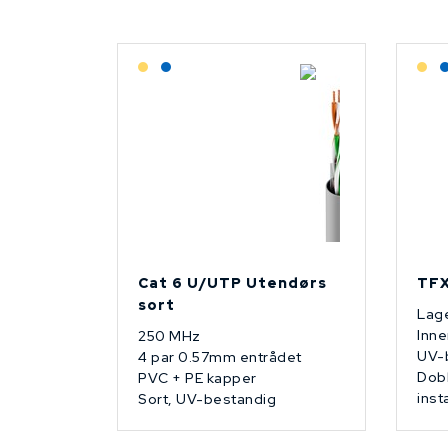
Lagerført: Grossist
Lagerført: NEK Kabel
L
Cat 6 U/UTP Utendørs
TFX
sort
Lage
Inne
250 MHz
UV-
4 par 0.57mm entrådet
Dobb
PVC + PE kapper
inst
Sort, UV-bestandig