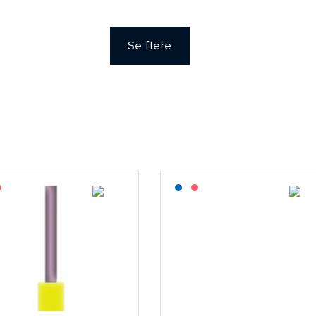
Se flere
agerført: NEK Kabel
På forespørsel
Lagerført: NEK Kabel
På forespørsel