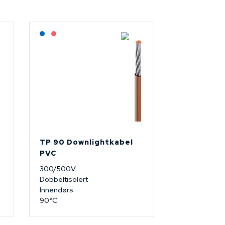
Lagerført: NEK Kabel
På forespørsel
TP 90 Downlightkabel
PVC
300/500V
Dobbeltisolert
Innendørs
90°C