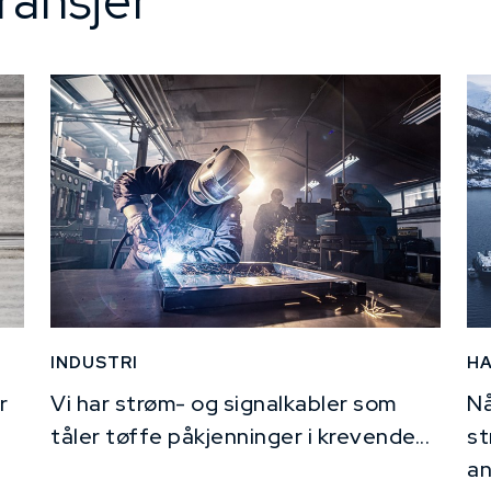
ransjer
INDUSTRI
H
r
Vi har strøm- og signalkabler som
Nå
tåler tøffe påkjenninger i krevende...
st
an