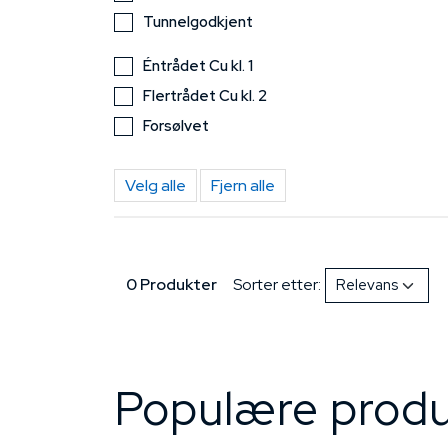
Tunnelgodkjent
Éntrådet Cu kl. 1
Flertrådet Cu kl. 2
Forsølvet
Velg alle
Fjern alle
0 Produkter
Sorter etter:
Populære produ