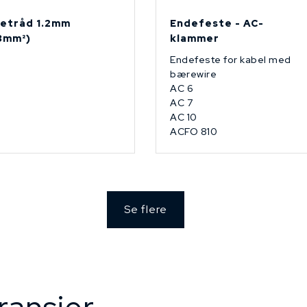
etråd 1.2mm
Endefeste - AC-
13mm²)
klammer
Endefeste for kabel med
bærewire
AC 6
AC 7
AC 10
ACFO 810
Se flere