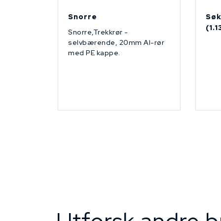
Snorre
Søk
(1.
Snorre,Trekkrør -
selvbærende, 20mm Al-rør
med PE kappe.