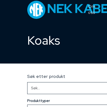
Om
oss
Koaks
Søk etter produkt
Produkttyper