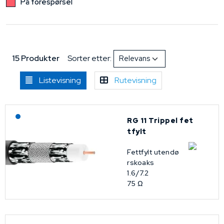
På forespørsel
15 Produkter
Sorter etter:
Listevisning
Rutevisning
Lagerført: NEK Kabel
RG 11 Trippel fet
tfylt
Fettfylt utendø
rskoaks
1.6/7.2
75 Ω