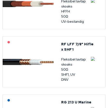
Fleksibel lavtap
skoaks
HFFH
50Ω
UV-bestandig
På forespørsel
RF LFF 7/8" Hifle
x SHF1
Fleksibel lavtap
skoaks
50Ω
SHF1, UV
DNV
Lagerført: NEK Kabel
RG 213 U Marine