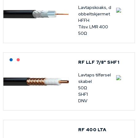
Lavtapskoaks, d
obbeltskjermet
HFFH
Tilsv. LMR 400
50Ω
Lagerført: NEK Kabel
På forespørsel
RF LLF 7/8" SHF1
Lavtaps tilførsel
skabel
50Ω
SHF1
DNV
RF 400 LTA