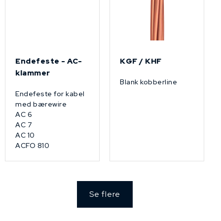
Endefeste - AC-
KGF / KHF
klammer
Blank kobberline
Endefeste for kabel
med bærewire
AC 6
AC 7
AC 10
ACFO 810
Se flere