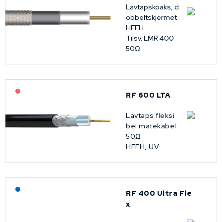
Lavtapskoaks, d
obbeltskjermet
HFFH
Tilsv. LMR 400
50Ω
På forespørsel
RF 600 LTA
Lavtaps fleksi
bel matekabel
50Ω
HFFH, UV
Lagerført: NEK Kabel
RF 400 Ultra Fle
x