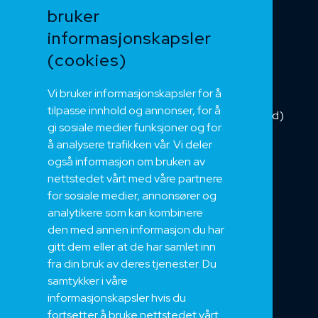
bruker
Kabelkjede
informasjonskapsler
Kategorikabel
Buskabel
(cookies)
Fiber
Vi bruker informasjonskapsler for å
Installasjonskabel
tilpasse innhold og annonser, for å
Kombikabel (Hybrid)
gi sosiale medier funksjoner og for
DNV sertifisert
å analysere trafikken vår. Vi deler
Tilbehør
også informasjon om bruken av
NEK
nettstedet vårt med våre partnere
for sosiale medier, annonsører og
Om oss
analytikere som kan kombinere
Bærekraft og Åpenhet
den med annen informasjon du har
Jobb hos oss
gitt dem eller at de har samlet inn
Sertifiseringer
fra din bruk av deres tjenester. Du
samtykker i våre
Support
informasjonskapsler hvis du
Teknisk
fortsetter å bruke nettstedet vårt.