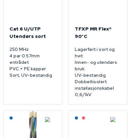
Cat 6 U/UTP
TFXP MR Flex®
Utendørs sort
90°C
250 MHz
Lagerført i sort og
4 par 0.57mm
hvit
entrådet
Innen- og utendørs
PVC + PE kapper
bruk
Sort, UV-bestandig
UV-bestandig
Dobbeltisolert
installasjonskabel
0,6/1kV
Lagerført: NEK Kabel
Lagerført: NEK Kabel
På forespørsel