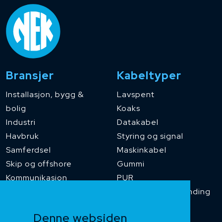
Bransjer
Kabeltyper
Installasjon, bygg &
Lavspent
bolig
Koaks
Industri
Datakabel
Havbruk
Styring og signal
Samferdsel
Maskinkabel
Skip og offshore
Gummi
Kommunikasjon
PUR
Temperaturbestanding
Funksjonssikker
Denne websiden
Heis og kran