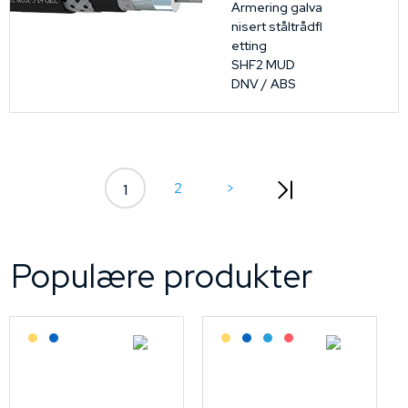
Armering galva
nisert ståltrådfl
etting
SHF2 MUD
DNV / ABS
2
>
1
Populære produkter
Lagerført: Grossist
Lagerført: NEK Kabel
Lagerført: Grossist
Lagerført: NEK Kabel
Bestilling: 2-3 uker
På forespørsel