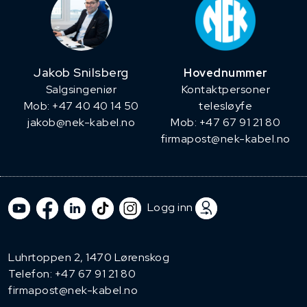
Jakob Snilsberg
Hovednummer
​Salgsingeniør
Kontaktpersoner
Mob: +47 40 40 14 50
telesløyfe
jakob@nek-kabel.no
Mob: +47 67 91 21 80
firmapost@nek-kabel.no
Logg inn
Luhrtoppen 2, 1470 Lørenskog
Telefon:
+47 67 91 21 80
firmapost@nek-kabel.no