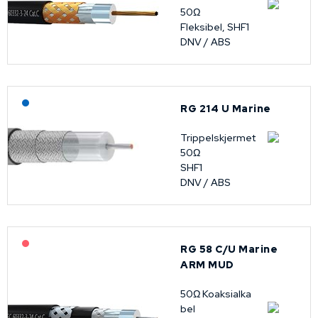
50Ω
Fleksibel, SHF1
DNV / ABS
Lagerført: NEK Kabel
RG 214 U Marine
Trippelskjermet
50Ω
SHF1
DNV / ABS
På forespørsel
RG 58 C/U Marine
ARM MUD
50Ω Koaksialka
bel