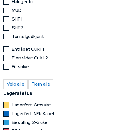
Halogenfri
MUD
SHF1
SHF2
Tunnelgodkjent
Éntrådet Cu kl. 1
Flertrådet Cu kl. 2
Forsølvet
Velg alle
Fjern alle
Lagerstatus
Lagerført: Grossist
Lagerført: NEK Kabel
Bestilling: 2-3 uker