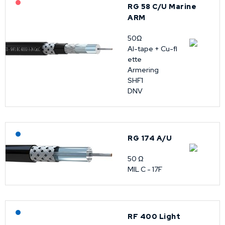
På forespørsel
RG 58 C/U Marine
ARM
50Ω
Al-tape + Cu-fl
ette
Armering
SHF1
DNV
Lagerført: NEK Kabel
RG 174 A/U
50 Ω
MIL C - 17F
Lagerført: NEK Kabel
RF 400 Light