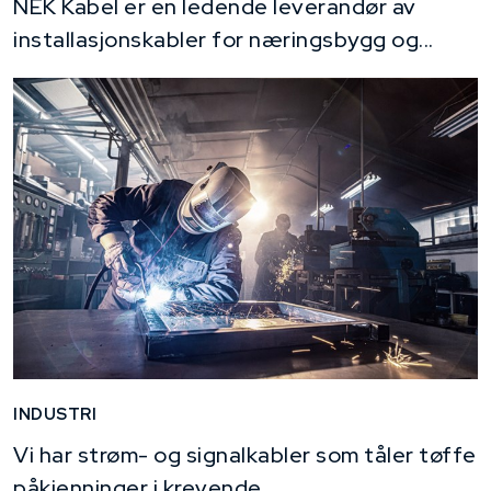
NEK Kabel er en ledende leverandør av
installasjonskabler for næringsbygg og...
INDUSTRI
Vi har strøm- og signalkabler som tåler tøffe
påkjenninger i krevende...