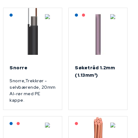
Lagerført: NEK Kabel
Lagerført: NEK Kabel
På forespørsel
Snorre
Søketråd 1.2mm
(1.13mm²)
Snorre,Trekkrør -
selvbærende, 20mm
Al-rør med PE
kappe.
Lagerført: NEK Kabel
På forespørsel
På forespørsel