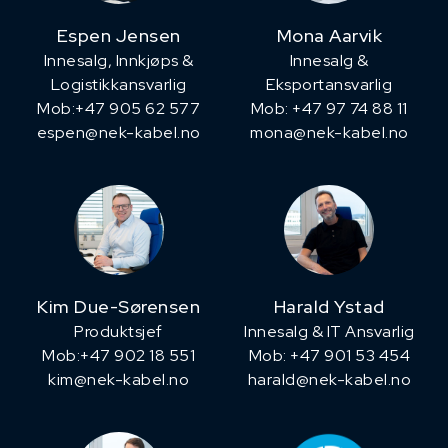
Espen Jensen
Mona Aarvik
Innesalg, ​Innkjøps &
Innesalg &
Logistikkansvarlig
Eksportansvarlig
Mob:+47 905 62 577
Mob: +47 97 74 88 11
espen@nek-kabel.no
mona@nek-kabel.no
Kim Due-Sørensen
Harald Ystad
Produktsjef
Innesalg & IT Ansvarlig
​Mob:+47 902 18 551
Mob: +47 901 53 454
kim@nek-kabel.no
harald@nek-kabel.no