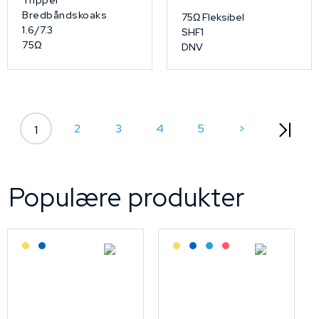
Bredbåndskoaks
75Ω Fleksibel
1.6/7.3
SHF1
75Ω
DNV
2
3
4
5
>
1
Populære produkter
Lagerført: Grossist
Lagerført: NEK Kabel
Lagerført: Grossist
Lagerført: NEK Kabel
Bestilling: 2-3 uker
På forespørsel