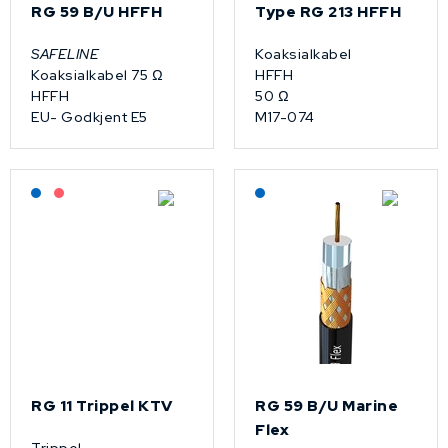
RG 59 B/U HFFH
Type RG 213 HFFH
SAFELINE
Koaksialkabel
Koaksialkabel 75 Ω
HFFH
HFFH
50 Ω
EU- Godkjent E5
M17-074
Lagerført: NEK Kabel
På forespørsel
Lagerført: NEK Kabel
RG 11 Trippel KTV
RG 59 B/U Marine
Flex
Trippel