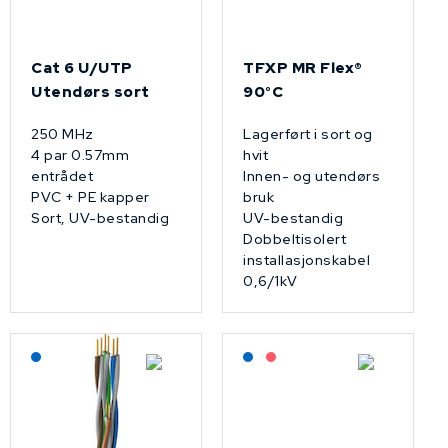
Cat 6 U/UTP
TFXP MR Flex®
Utendørs sort
90°C
250 MHz
Lagerført i sort og
4 par 0.57mm
hvit
entrådet
Innen- og utendørs
PVC + PE kapper
bruk
Sort, UV-bestandig
UV-bestandig
Dobbeltisolert
installasjonskabel
0,6/1kV
Lagerført: NEK Kabel
Lagerført: NEK Kabel
På forespørsel