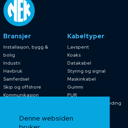
Bransjer
Kabeltyper
Installasjon, bygg &
Lavspent
bolig
Koaks
Industri
Datakabel
Havbruk
Styring og signal
Samferdsel
Maskinkabel
Skip og offshore
Gummi
Kommunikasjon
PUR
Temperaturbestanding
Funksjonssikker
Denne websiden
Heis og kran
bruker
Kabelkjede