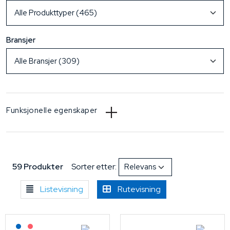
Bransjer
Funksjonelle egenskaper
59 Produkter
Sorter etter:
Listevisning
Rutevisning
Lagerført: NEK Kabel
På forespørsel