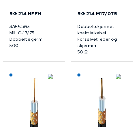
RG 214 HFFH
RG 214 M17/075
SAFELINE
Dobbeltskjermet
MIL C-17/75
koaksialkabel
Dobbelt skjerm
Forsølvet leder og
50Ω
skjermer
50 Ω
Lagerført: NEK Kabel
Lagerført: NEK Kabel