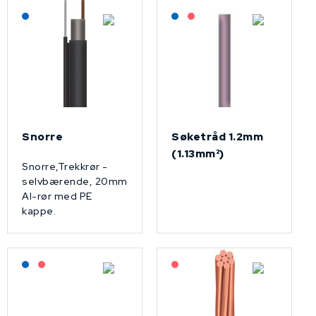
Lagerført: NEK Kabel
Lagerført: NEK Kabel
På forespørsel
Snorre
Søketråd 1.2mm
(1.13mm²)
Snorre,Trekkrør -
selvbærende, 20mm
Al-rør med PE
kappe.
Lagerført: NEK Kabel
På forespørsel
På forespørsel