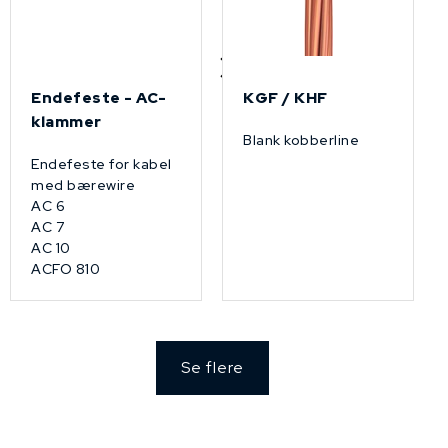
Endefeste - AC-
KGF / KHF
klammer
Blank kobberline
Endefeste for kabel
med bærewire
AC 6
AC 7
AC 10
ACFO 810
Se flere