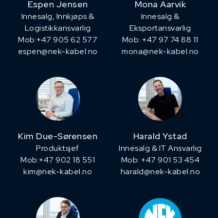
Espen Jensen
Mona Aarvik
Innesalg, ​Innkjøps &
Innesalg &
Logistikkansvarlig
Eksportansvarlig
Mob:+47 905 62 577
Mob: +47 97 74 88 11
espen@nek-kabel.no
mona@nek-kabel.no
Kim Due-Sørensen
Harald Ystad
Produktsjef
Innesalg & IT Ansvarlig
​Mob:+47 902 18 551
Mob: +47 901 53 454
kim@nek-kabel.no
harald@nek-kabel.no