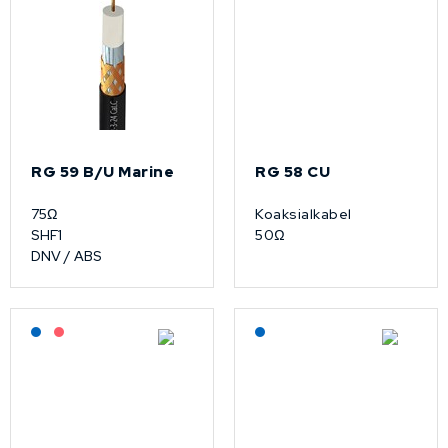
RG 59 B/U Marine
RG 58 CU
75Ω
Koaksialkabel
SHF1
50Ω
DNV / ABS
Lagerført: NEK Kabel
På forespørsel
Lagerført: NEK Kabel