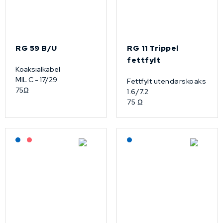
RG 59 B/U
RG 11 Trippel
fettfylt
Koaksialkabel
MIL C - 17/29
Fettfylt utendørskoaks
75Ω
1.6/7.2
75 Ω
Lagerført: NEK Kabel
På forespørsel
Lagerført: NEK Kabel