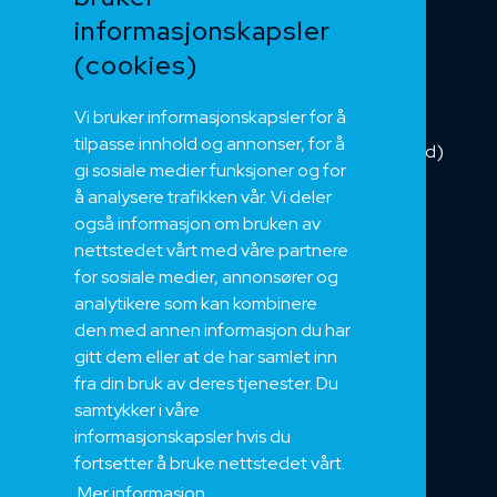
informasjonskapsler
Kategorikabel
Buskabel
(cookies)
Fiber
Vi bruker informasjonskapsler for å
Installasjonskabel
tilpasse innhold og annonser, for å
Kombikabel (Hybrid)
gi sosiale medier funksjoner og for
DNV sertifisert
å analysere trafikken vår. Vi deler
Tilbehør
også informasjon om bruken av
NEK
nettstedet vårt med våre partnere
for sosiale medier, annonsører og
Om oss
analytikere som kan kombinere
Bærekraft og Åpenhet
den med annen informasjon du har
Jobb hos oss
gitt dem eller at de har samlet inn
Sertifiseringer
fra din bruk av deres tjenester. Du
samtykker i våre
Support
informasjonskapsler hvis du
Teknisk
fortsetter å bruke nettstedet vårt.
Eksport
Mer informasjon