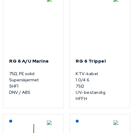
RG 6 A/U Marine
RG 6 Trippel
75Ω, PE solid
KTV-kabel
Superskjermet
1.0/4.6
SHF1
75Ω
DNV / ABS
UV-bestandig
HFFH
Lagerført: NEK Kabel
Lagerført: NEK Kabel