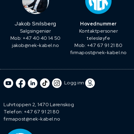
Jakob Snilsberg
Hovednummer
​Salgsingeniør
Kontaktpersoner
Mob: +47 40 40 14 50
telesløyfe
jakob@nek-kabel.no
Mob: +47 67 91 21 80
firmapost@nek-kabel.no
Logg inn
Luhrtoppen 2, 1470 Lørenskog
Telefon:
+47 67 91 21 80
firmapost@nek-kabel.no