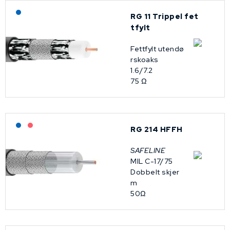
Lagerført: NEK Kabel
RG 11 Trippel fet
tfylt
Fettfylt utendø
rskoaks
1.6/7.2
75 Ω
Lagerført: NEK Kabel
På forespørsel
RG 214 HFFH
SAFELINE
MIL C-17/75
Dobbelt skjer
m
50Ω