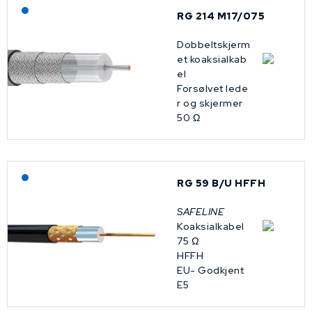
Lagerført: NEK Kabel
RG 214 M17/075
Dobbeltskjerm
et koaksialkab
el
Forsølvet lede
r og skjermer
50 Ω
Lagerført: NEK Kabel
RG 59 B/U HFFH
SAFELINE
Koaksialkabel
75 Ω
HFFH
EU- Godkjent
E5