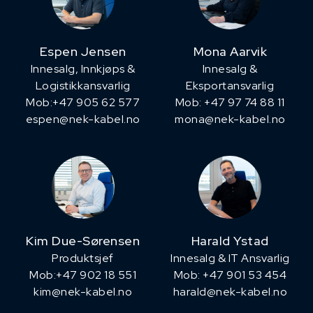
Espen Jensen
Mona Aarvik
Innesalg, ​Innkjøps &
Innesalg &
Logistikkansvarlig
Eksportansvarlig
Mob:+47 905 62 577
Mob: +47 97 74 88 11
espen@nek-kabel.no
mona@nek-kabel.no
Kim Due-Sørensen
Harald Ystad
Produktsjef
Innesalg & IT Ansvarlig
​Mob:+47 902 18 551
Mob: +47 901 53 454
kim@nek-kabel.no
harald@nek-kabel.no