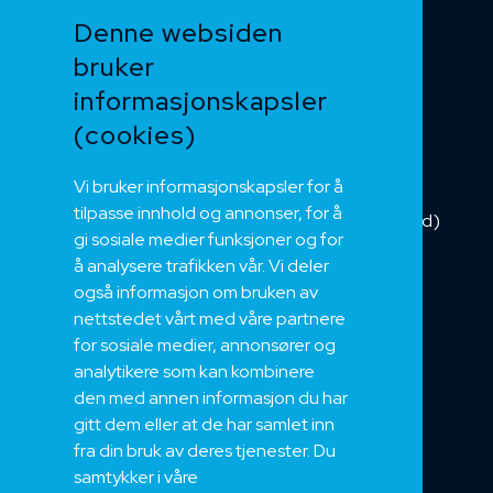
Funksjonssikker
Denne websiden
Heis og kran
bruker
Kabelkjede
informasjonskapsler
Kategorikabel
Buskabel
(cookies)
Fiber
Vi bruker informasjonskapsler for å
Installasjonskabel
tilpasse innhold og annonser, for å
Kombikabel (Hybrid)
gi sosiale medier funksjoner og for
DNV sertifisert
å analysere trafikken vår. Vi deler
Tilbehør
også informasjon om bruken av
NEK
nettstedet vårt med våre partnere
for sosiale medier, annonsører og
Om oss
analytikere som kan kombinere
Bærekraft og Åpenhet
den med annen informasjon du har
Jobb hos oss
gitt dem eller at de har samlet inn
Sertifiseringer
fra din bruk av deres tjenester. Du
samtykker i våre
Support