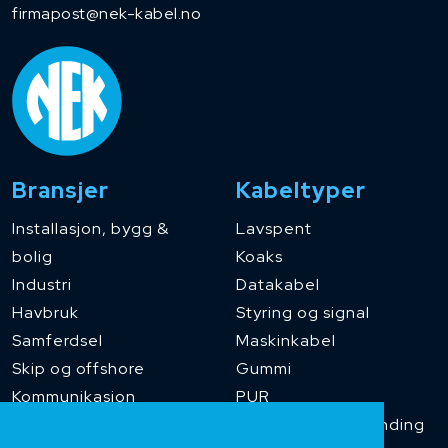
firmapost@nek-kabel.no
Bransjer
Kabeltyper
Installasjon, bygg &
Lavspent
bolig
Koaks
Industri
Datakabel
Havbruk
Styring og signal
Samferdsel
Maskinkabel
Skip og offshore
Gummi
Kommunikasjon
PUR
Temperaturbestanding