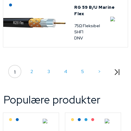
Lagerført: NEK Kabel
RG 59 B/U Marine
Flex
75Ω Fleksibel
SHF1
DNV
2
3
4
5
>
1
Populære produkter
Lagerført: Grossist
Lagerført: NEK Kabel
Lagerført: Grossist
Lagerført: NEK Kabel
Bestilling: 2-3 uker
På forespørsel