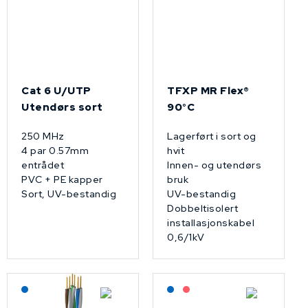
Cat 6 U/UTP
TFXP MR Flex®
Utendørs sort
90°C
250 MHz
Lagerført i sort og
4 par 0.57mm
hvit
entrådet
Innen- og utendørs
PVC + PE kapper
bruk
Sort, UV-bestandig
UV-bestandig
Dobbeltisolert
installasjonskabel
0,6/1kV
Lagerført: NEK Kabel
Lagerført: NEK Kabel
På forespørsel