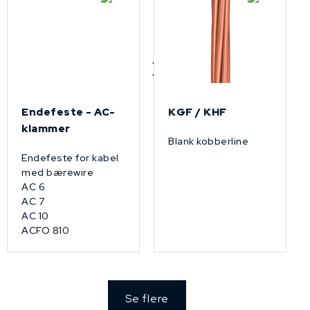
Endefeste - AC-
KGF / KHF
klammer
Blank kobberline
Endefeste for kabel
med bærewire
AC 6
AC 7
AC 10
ACFO 810
Se flere