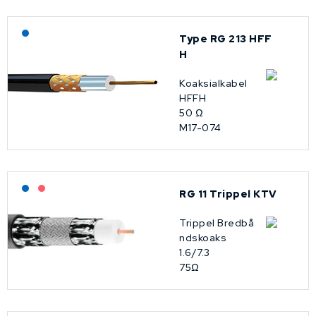
Lagerført: NEK Kabel
Type RG 213 HFF
H
Koaksialkabel
HFFH
50 Ω
M17-074
Lagerført: NEK Kabel
På forespørsel
RG 11 Trippel KTV
Trippel Bredbå
ndskoaks
1.6/7.3
75Ω