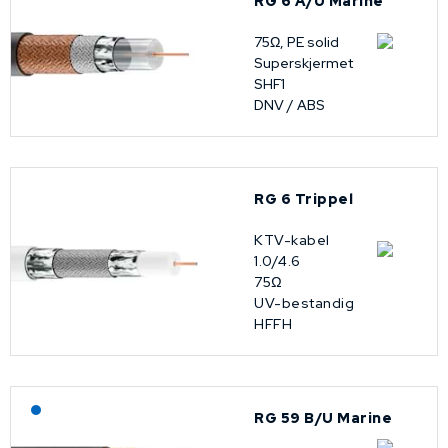
RG 6 A/U Marine
75Ω, PE solid
Superskjermet
SHF1
DNV / ABS
RG 6 Trippel
KTV-kabel
1.0/4.6
75Ω
UV-bestandig
HFFH
Lagerført: NEK Kabel
RG 59 B/U Marine