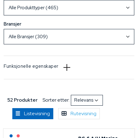
Bransjer
Funksjonelle egenskaper
52 Produkter
Sorter etter:
Listevisning
Rutevisning
Lagerført: NEK Kabel
På forespørsel