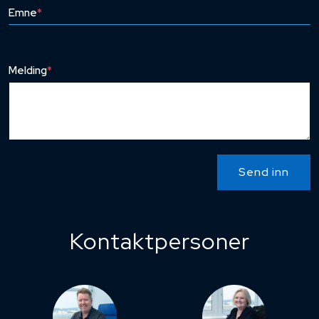
Emne
*
Melding
*
Send inn
Kontaktpersoner