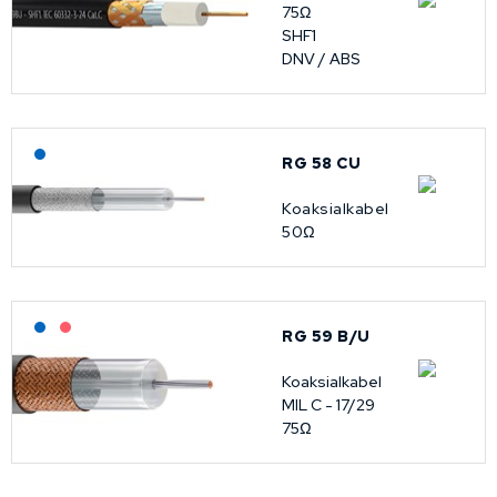
75Ω
SHF1
DNV / ABS
Lagerført: NEK Kabel
RG 58 CU
Koaksialkabel
50Ω
Lagerført: NEK Kabel
På forespørsel
RG 59 B/U
Koaksialkabel
MIL C - 17/29
75Ω