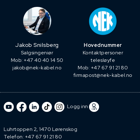
Jakob Snilsberg
Hovednummer
​Salgsingeniør
Kontaktpersoner
Mob: +47 40 40 14 50
telesløyfe
jakob@nek-kabel.no
Mob: +47 67 91 21 80
firmapost@nek-kabel.no
Logg inn
Luhrtoppen 2, 1470 Lørenskog
Telefon:
+47 67 91 21 80