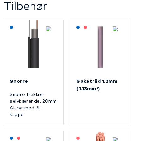
Tilbehør
Lagerført: NEK Kabel
Lagerført: NEK Kabel
På forespørsel
Snorre
Søketråd 1.2mm
(1.13mm²)
Snorre,Trekkrør -
selvbærende, 20mm
Al-rør med PE
kappe.
Lagerført: NEK Kabel
På forespørsel
På forespørsel