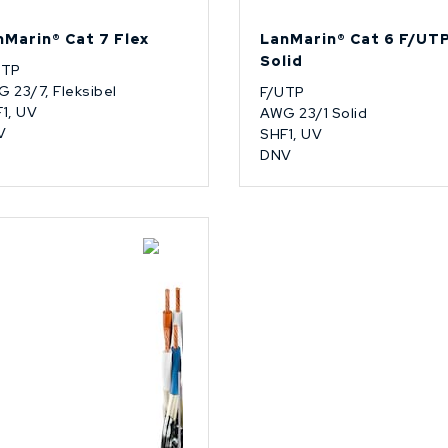
nMarin® Cat 7 Flex
LanMarin® Cat 6 F/UT
Solid
FTP
 23/7, Fleksibel
F/UTP
1, UV
AWG 23/1 Solid
V
SHF1, UV
DNV
Lagerført: NEK Kabel