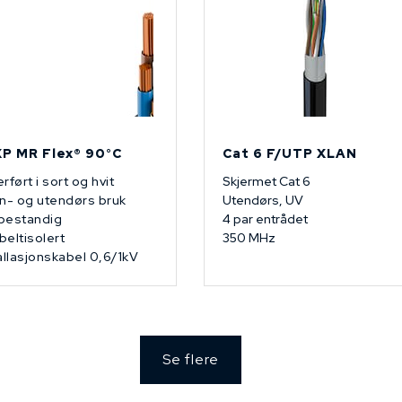
P MR Flex® 90°C
Cat 6 F/UTP XLAN
rført i sort og hvit
Skjermet Cat 6
n- og utendørs bruk
Utendørs, UV
bestandig
4 par entrådet
eltisolert
350 MHz
allasjonskabel 0,6/1kV
Se flere