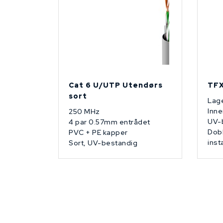
Cat 6 U/UTP Utendørs
TFX
sort
Lage
Inne
250 MHz
UV-
4 par 0.57mm entrådet
Dobb
PVC + PE kapper
inst
Sort, UV-bestandig