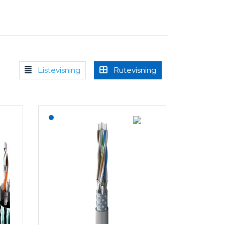
Listevisning
Rutevisning
Lagerført: NEK Kabel