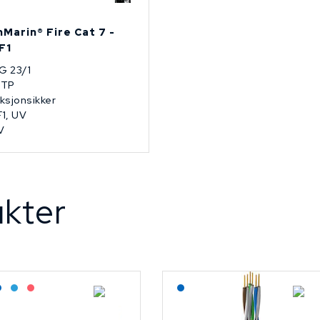
nMarin® Fire Cat 7 -
F1
G 23/1
FTP
ksjonsikker
1, UV
V
kter
agerført: Grossist
Lagerført: NEK Kabel
Bestilling: 2-3 uker
På forespørsel
Lagerført: NEK Kabel