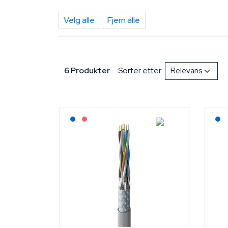
Velg alle
Fjern alle
6 Produkter
Sorter etter:
Lagerført: NEK Kabel
På forespørsel