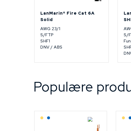
LanMarin® Fire Cat 6A
La
Solid
SH
AWG 23/1
AW
S/FTP
S/
SHF1
Fun
DNV / ABS
SHF
DN
Populære produ
Lagerført: Grossist
Lagerført: NEK Kabel
L