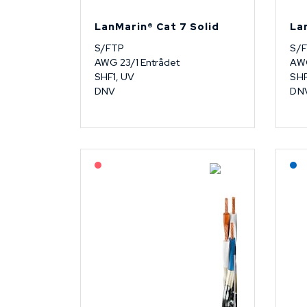
LanMarin® Cat 7 Solid
La
S/FTP
S/
AWG 23/1 Entrådet
AWG
SHF1, UV
SHF
DNV
DN
På forespørsel