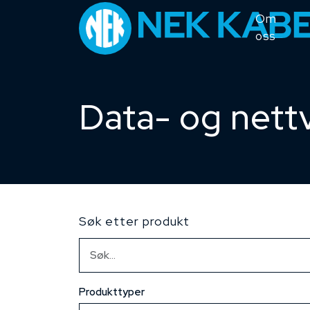
Om
oss
Data- og nett
Søk etter produkt
Produkttyper