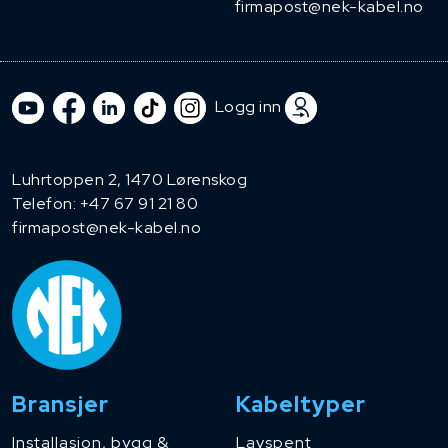
firmapost@nek-kabel.no
Logg inn
Luhrtoppen 2, 1470 Lørenskog
Telefon:
+47 67 91 21 80
firmapost@nek-kabel.no
Bransjer
Kabeltyper
Installasjon, bygg &
Lavspent