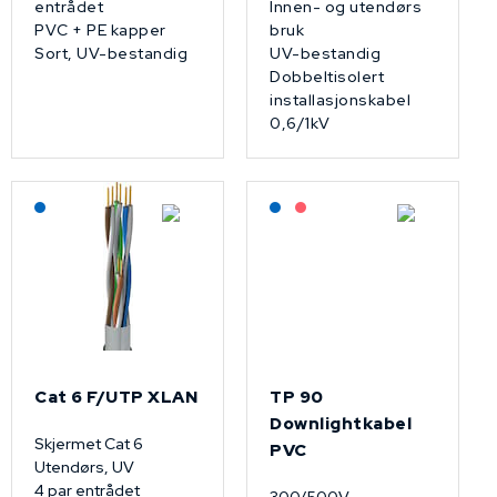
entrådet
Innen- og utendørs
PVC + PE kapper
bruk
Sort, UV-bestandig
UV-bestandig
Dobbeltisolert
installasjonskabel
0,6/1kV
Lagerført: NEK Kabel
Lagerført: NEK Kabel
På forespørsel
Cat 6 F/UTP XLAN
TP 90
Downlightkabel
Skjermet Cat 6
PVC
Utendørs, UV
4 par entrådet