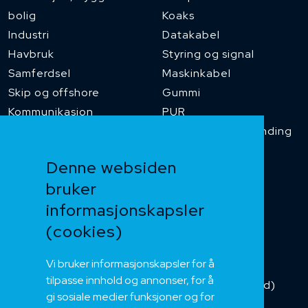
bolig
Koaks
Industri
Datakabel
Havbruk
Styring og signal
Samferdsel
Maskinkabel
Skip og offshore
Gummi
Kommunikasjon
PUR
Temperaturbestanding
Funksjonssikker
Denne websiden
Heis og kran
bruker
Kabelkjede
informasjonskapsler
Kategorikabel
Buskabel
(cookies)
Fiber
Vi bruker informasjonskapsler for å
Installasjonskabel
tilpasse innhold og annonser, for å
Kombikabel (Hybrid)
gi sosiale medier funksjoner og for
DNV sertifisert