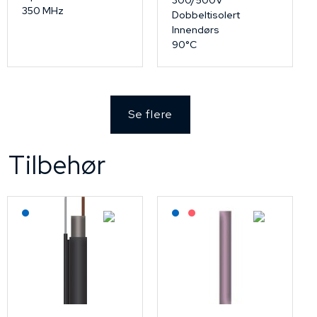
300/500V
350 MHz
Dobbeltisolert
Innendørs
90°C
Se flere
Tilbehør
Lagerført: NEK Kabel
Lagerført: NEK Kabel
På forespørsel