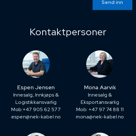
Send inn
Kontaktpersoner
Espen Jensen
Mona Aarvik
Innesalg, ​Innkjøps &
Innesalg &
Logistikkansvarlig
Eksportansvarlig
Mob:+47 905 62 577
Mob: +47 97 74 88 11
espen@nek-kabel.no
mona@nek-kabel.no