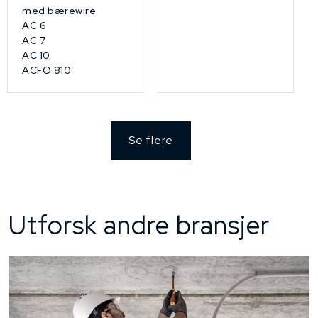
med bærewire
AC 6
AC 7
AC 10
ACFO 810
Se flere
Utforsk andre bransjer