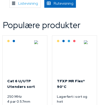
Listevisning
Rutevisning
Populære produkter
Lagerført: Grossist
Lagerført: NEK Kabel
Lagerført: Grossist
Lagerført: NEK Kabel
Bestilling: 2-3 uker
På forespørsel
Cat 6 U/UTP
TFXP MR Flex®
Utendørs sort
90°C
250 MHz
Lagerført i sort og
4 par 0.57mm
hvit