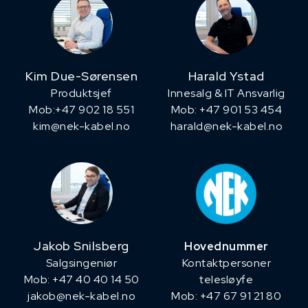
Kim Due-Sørensen
Harald Ystad
Produktsjef
Innesalg & IT Ansvarlig
​Mob:+47 902 18 551
Mob: +47 901 53 454
kim@nek-kabel.no
harald@nek-kabel.no
Jakob Snilsberg
Hovednummer
​Salgsingeniør
Kontaktpersoner
Mob: +47 40 40 14 50
telesløyfe
jakob@nek-kabel.no
Mob: +47 67 91 21 80