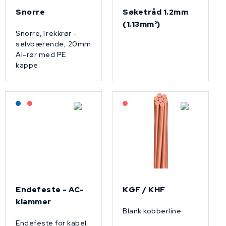
Snorre
Søketråd 1.2mm
(1.13mm²)
Snorre,Trekkrør -
selvbærende, 20mm
Al-rør med PE
kappe.
Lagerført: NEK Kabel
På forespørsel
På forespørsel
Endefeste - AC-
KGF / KHF
klammer
Blank kobberline
Endefeste for kabel