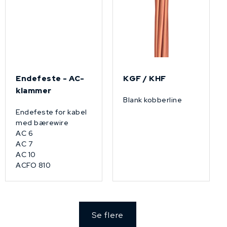
Endefeste - AC-
KGF / KHF
klammer
Blank kobberline
Endefeste for kabel
med bærewire
AC 6
AC 7
AC 10
ACFO 810
Se flere