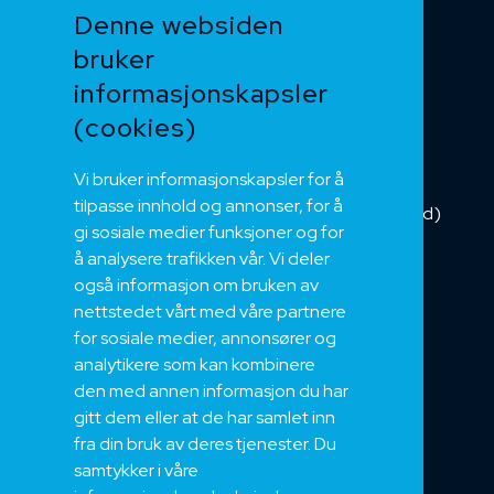
Denne websiden
Heis og kran
bruker
Kabelkjede
informasjonskapsler
Kategorikabel
Buskabel
(cookies)
Fiber
Vi bruker informasjonskapsler for å
Installasjonskabel
tilpasse innhold og annonser, for å
Kombikabel (Hybrid)
gi sosiale medier funksjoner og for
DNV sertifisert
å analysere trafikken vår. Vi deler
Tilbehør
også informasjon om bruken av
NEK
nettstedet vårt med våre partnere
for sosiale medier, annonsører og
Om oss
analytikere som kan kombinere
Bærekraft og Åpenhet
den med annen informasjon du har
Jobb hos oss
gitt dem eller at de har samlet inn
Sertifiseringer
fra din bruk av deres tjenester. Du
samtykker i våre
Support