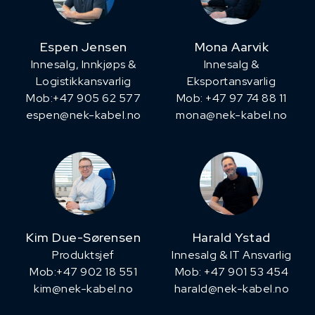
Espen Jensen
Mona Aarvik
Innesalg, ​Innkjøps &
Innesalg &
Logistikkansvarlig
Eksportansvarlig
Mob:+47 905 62 577
Mob: +47 97 74 88 11
espen@nek-kabel.no
mona@nek-kabel.no
Kim Due-Sørensen
Harald Ystad
Produktsjef
Innesalg & IT Ansvarlig
​Mob:+47 902 18 551
Mob: +47 901 53 454
kim@nek-kabel.no
harald@nek-kabel.no