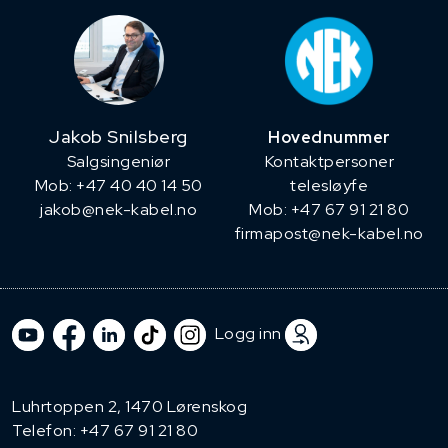
Jakob Snilsberg
Hovednummer
​Salgsingeniør
Kontaktpersoner
Mob: +47 40 40 14 50
telesløyfe
jakob@nek-kabel.no
Mob: +47 67 91 21 80
firmapost@nek-kabel.no
Logg inn
Luhrtoppen 2, 1470 Lørenskog
Telefon:
+47 67 91 21 80