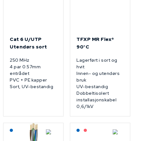
Cat 6 U/UTP
TFXP MR Flex®
Utendørs sort
90°C
250 MHz
Lagerført i sort og
4 par 0.57mm
hvit
entrådet
Innen- og utendørs
PVC + PE kapper
bruk
Sort, UV-bestandig
UV-bestandig
Dobbeltisolert
installasjonskabel
0,6/1kV
Lagerført: NEK Kabel
Lagerført: NEK Kabel
På forespørsel