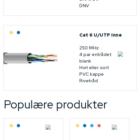
DNV
Lagerført: Grossist
Lagerført: NEK Kabel
Cat 6 U/UTP Inne
250 MHz
4 par entrådet
blank
Hvit eller sort
PVC kappe
Rivetråd
Populære produkter
Lagerført: Grossist
Lagerført: NEK Kabel
Lagerført: Grossist
Lagerført: NEK Kabel
Bestilling: 2-3 uker
På forespørsel