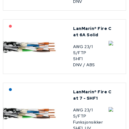
DNV
På forespørsel
LanMarin® Fire C
at 6A Solid
AWG 23/1
S/FTP
SHF1
DNV / ABS
Lagerført: NEK Kabel
LanMarin® Fire C
at 7 - SHF1
AWG 23/1
S/FTP
Funksjonsikker
SHF1, UV