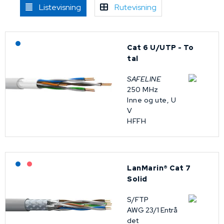
Listevisning
Rutevisning
Lagerført: NEK Kabel
Cat 6 U/UTP - To
tal
SAFELINE
250 MHz
Inne og ute, U
V
HFFH
Lagerført: NEK Kabel
På forespørsel
LanMarin® Cat 7
Solid
S/FTP
AWG 23/1 Entrå
det