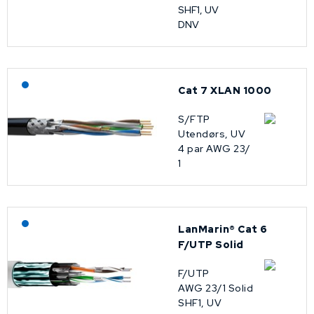
SHF1, UV
DNV
Lagerført: NEK Kabel
Cat 7 XLAN 1000
S/FTP
Utendørs, UV
4 par AWG 23/
1
Lagerført: NEK Kabel
LanMarin® Cat 6
F/UTP Solid
F/UTP
AWG 23/1 Solid
SHF1, UV