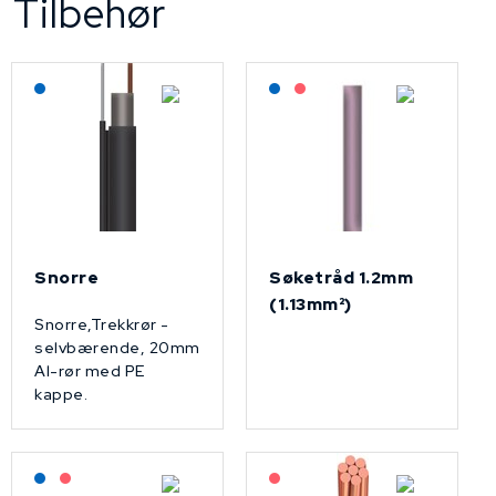
Tilbehør
Lagerført: NEK Kabel
Lagerført: NEK Kabel
På forespørsel
Snorre
Søketråd 1.2mm
(1.13mm²)
Snorre,Trekkrør -
selvbærende, 20mm
Al-rør med PE
kappe.
Lagerført: NEK Kabel
På forespørsel
På forespørsel