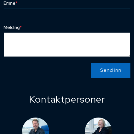
Emne
*
Melding
*
Send inn
Kontaktpersoner