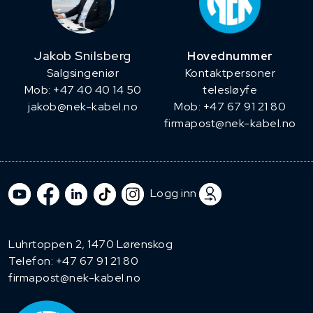
Jakob Snilsberg
Hovednummer
​Salgsingeniør
Kontaktpersoner
Mob: +47 40 40 14 50
telesløyfe
jakob@nek-kabel.no
Mob: +47 67 91 21 80
firmapost@nek-kabel.no
Logg inn
Luhrtoppen 2, 1470 Lørenskog
Telefon:
+47 67 91 21 80
firmapost@nek-kabel.no