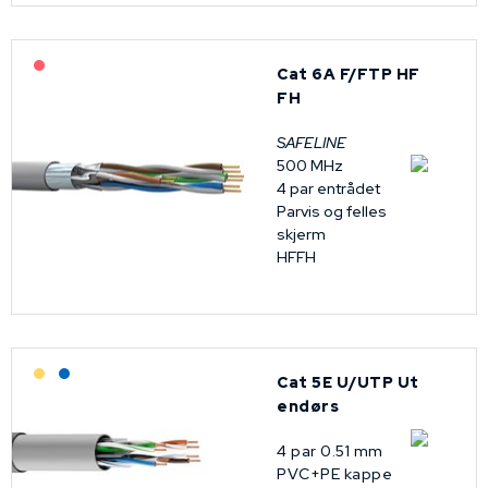
På forespørsel
Cat 6A F/FTP HF
FH
SAFELINE
500 MHz
4 par entrådet
Parvis og felles
skjerm
HFFH
Lagerført: Grossist
Lagerført: NEK Kabel
Cat 5E U/UTP Ut
endørs
4 par 0.51 mm
PVC+PE kappe