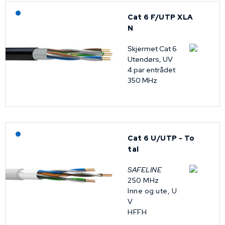
Lagerført: NEK Kabel
Cat 6 F/UTP XLA
N
Skjermet Cat 6
Utendørs, UV
4 par entrådet
350 MHz
Lagerført: NEK Kabel
Cat 6 U/UTP - To
tal
SAFELINE
250 MHz
Inne og ute, U
V
HFFH