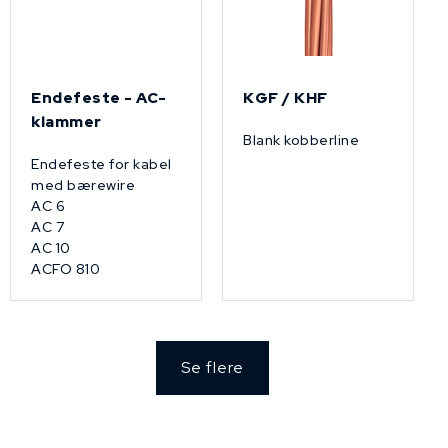
Endefeste - AC-
KGF / KHF
klammer
Blank kobberline
Endefeste for kabel
med bærewire
AC 6
AC 7
AC 10
ACFO 810
Se flere