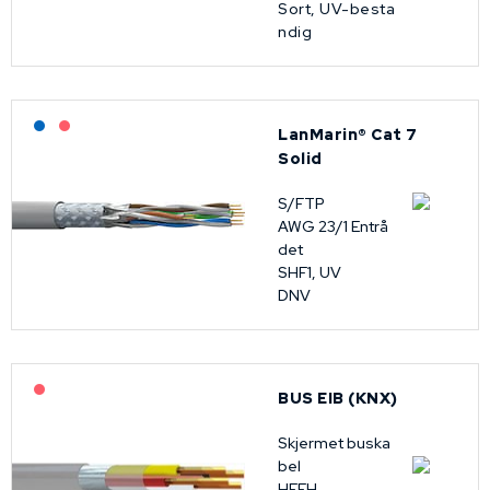
Sort, UV-besta
ndig
Lagerført: NEK Kabel
På forespørsel
LanMarin® Cat 7
Solid
S/FTP
AWG 23/1 Entrå
det
SHF1, UV
DNV
På forespørsel
BUS EIB (KNX)
Skjermet buska
bel
HFFH