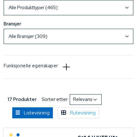
Bransjer
Funksjonelle egenskaper
17 Produkter
Sorter etter:
Listevisning
Rutevisning
Lagerført: Grossist
Lagerført: NEK Kabel