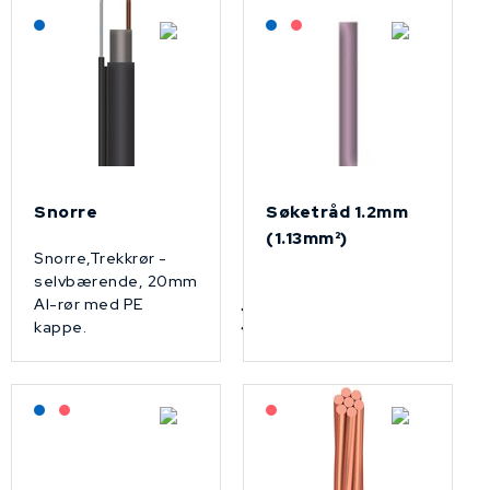
Lagerført: NEK Kabel
Lagerført: NEK Kabel
På forespørsel
Snorre
Søketråd 1.2mm
(1.13mm²)
Snorre,Trekkrør -
selvbærende, 20mm
Al-rør med PE
kappe.
Lagerført: NEK Kabel
På forespørsel
På forespørsel