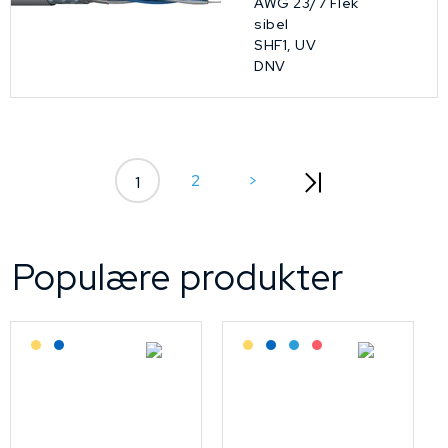
AWG 23/7 Flek
sibel
SHF1, UV
DNV
2
>
1
Populære produkter
Lagerført: Grossist
Lagerført: NEK Kabel
Lagerført: Grossist
Lagerført: NEK Kabel
Bestilling: 2-3 uker
På forespørsel