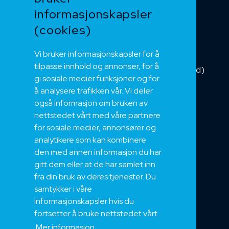
informasjonskapsler
Kategorikabel
Buskabel
(cookies)
Fiber
Vi bruker informasjonskapsler for å
Installasjonskabel
tilpasse innhold og annonser, for å
Kombikabel (Hybrid)
gi sosiale medier funksjoner og for
DNV sertifisert
å analysere trafikken vår. Vi deler
Tilbehør
også informasjon om bruken av
NEK
nettstedet vårt med våre partnere
for sosiale medier, annonsører og
Om oss
analytikere som kan kombinere
Bærekraft og Åpenhet
den med annen informasjon du har
Jobb hos oss
gitt dem eller at de har samlet inn
Sertifiseringer
fra din bruk av deres tjenester. Du
samtykker i våre
Support
informasjonskapsler hvis du
Teknisk
fortsetter å bruke nettstedet vårt.
Eksport
Mer informasjon