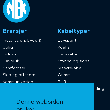
Bransjer
Kabeltyper
Installasjon, bygg &
Lavspent
bolig
Koaks
Industri
Datakabel
Havbruk
Styring og signal
Samferdsel
Maskinkabel
Skip og offshore
Gummi
Kommunikasjon
PUR
Temperaturbestanding
Funksjonssikker
Denne websiden
Heis og kran
bruker
Kabelkjede