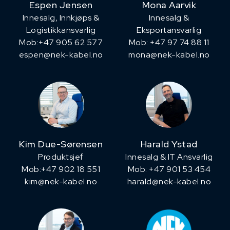
Espen Jensen
Mona Aarvik
Innesalg, ​Innkjøps &
Innesalg &
Logistikkansvarlig
Eksportansvarlig
Mob:+47 905 62 577
Mob: +47 97 74 88 11
espen@nek-kabel.no
mona@nek-kabel.no
Kim Due-Sørensen
Harald Ystad
Produktsjef
Innesalg & IT Ansvarlig
​Mob:+47 902 18 551
Mob: +47 901 53 454
kim@nek-kabel.no
harald@nek-kabel.no