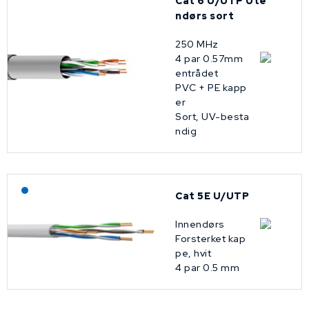
Cat 6 U/UTP Ute
ndørs sort
250 MHz
4 par 0.57mm
entrådet
PVC + PE kapp
er
Sort, UV-besta
ndig
Lagerført: NEK Kabel
Cat 5E U/UTP
Innendørs
Forsterket kap
pe, hvit
4 par 0.5 mm