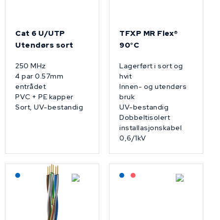
Cat 6 U/UTP
TFXP MR Flex®
Utendørs sort
90°C
250 MHz
Lagerført i sort og
4 par 0.57mm
hvit
entrådet
Innen- og utendørs
PVC + PE kapper
bruk
Sort, UV-bestandig
UV-bestandig
Dobbeltisolert
installasjonskabel
0,6/1kV
Lagerført: NEK Kabel
Lagerført: NEK Kabel
På forespørsel