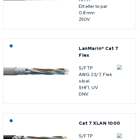
Ett eller to par
0.8 mm
250V
Lagerført: NEK Kabel
LanMarin® Cat 7
Flex
S/FTP
AWG 23/7, Flek
sibel
SHF1, UV
DNV
Lagerført: NEK Kabel
Cat 7 XLAN 1000
S/FTP