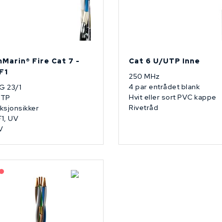
nMarin® Fire Cat 7 -
Cat 6 U/UTP Inne
F1
250 MHz
4 par entrådet blank
G 23/1
Hvit eller sort PVC kappe
FTP
Rivetråd
ksjonsikker
1, UV
V
Lagerført: NEK Kabel
På forespørsel