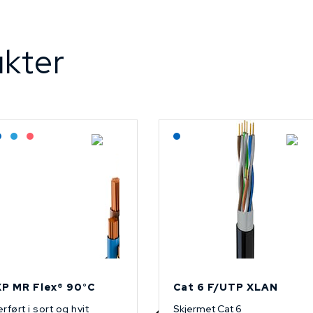
kter
agerført: Grossist
Lagerført: NEK Kabel
Bestilling: 2-3 uker
På forespørsel
Lagerført: NEK Kabel
P MR Flex® 90°C
Cat 6 F/UTP XLAN
rført i sort og hvit
Skjermet Cat 6