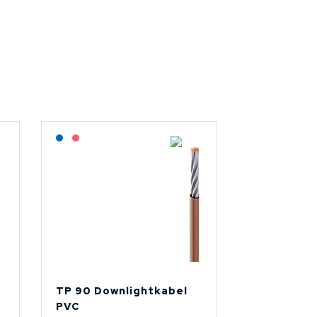
Lagerført: NEK Kabel
På forespørsel
TP 90 Downlightkabel
PVC