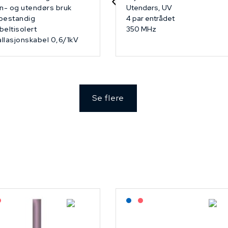
n- og utendørs bruk
Utendørs, UV
bestandig
4 par entrådet
eltisolert
350 MHz
allasjonskabel 0,6/1kV
Se flere
agerført: NEK Kabel
På forespørsel
Lagerført: NEK Kabel
På forespørsel