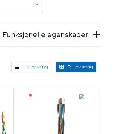
Funksjonelle egenskaper
Listevisning
Rutevisning
På forespørsel