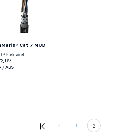
nMarin® Cat 7 MUD
TP Fleksibel
2, UV
 / ABS
<
1
2