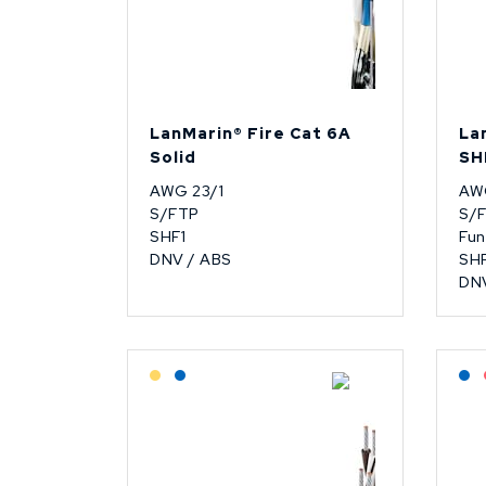
LanMarin® Fire Cat 6A
La
Solid
SH
AWG 23/1
AW
S/FTP
S/
SHF1
Fun
DNV / ABS
SHF
DN
Lagerført: Grossist
Lagerført: NEK Kabel