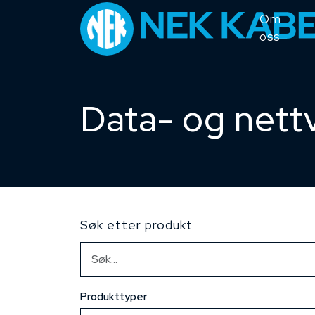
Om
oss
Data- og nett
Søk etter produkt
Produkttyper