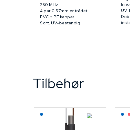
Inne
250 MHz
UV-
4 par 0.57mm entrådet
Dobb
PVC + PE kapper
inst
Sort, UV-bestandig
Tilbehør
Lagerført: NEK Kabel
L