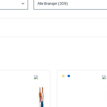
Lagerført: NEK Kabel
Lagerført: Grossist
Lagerført: NEK Kabel