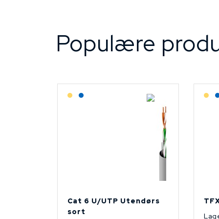
Populære produ
Lagerført: Grossist
Lagerført: NEK Kabel
L
Cat 6 U/UTP Utendørs
TFX
sort
Lage