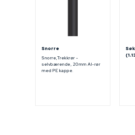
Snorre
Søk
(1.
Snorre,Trekkrør -
selvbærende, 20mm Al-rør
med PE kappe.