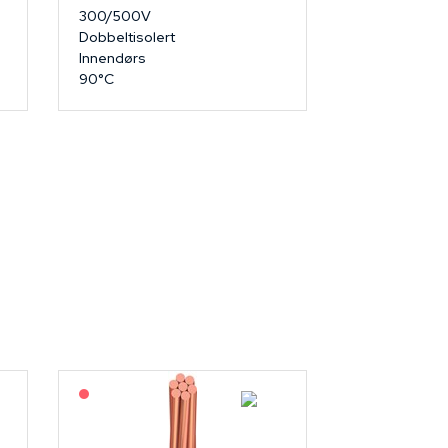
300/500V
Dobbeltisolert
Innendørs
90°C
På forespørsel