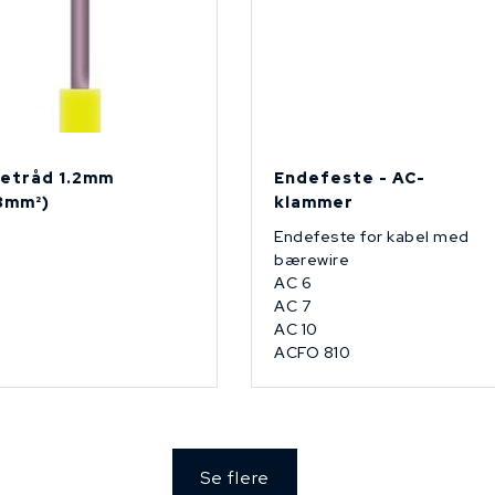
etråd 1.2mm
Endefeste - AC-
13mm²)
klammer
Endefeste for kabel med
bærewire
AC 6
AC 7
AC 10
ACFO 810
Se flere