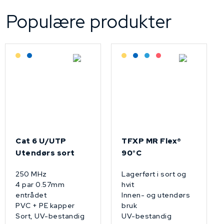
Populære produkter
Lagerført: Grossist
Lagerført: NEK Kabel
Lagerført: Grossist
Lagerført: NEK Kabel
Bestilling: 2-3 uker
På forespørsel
Cat 6 U/UTP
TFXP MR Flex®
Utendørs sort
90°C
250 MHz
Lagerført i sort og
4 par 0.57mm
hvit
entrådet
Innen- og utendørs
PVC + PE kapper
bruk
Sort, UV-bestandig
UV-bestandig