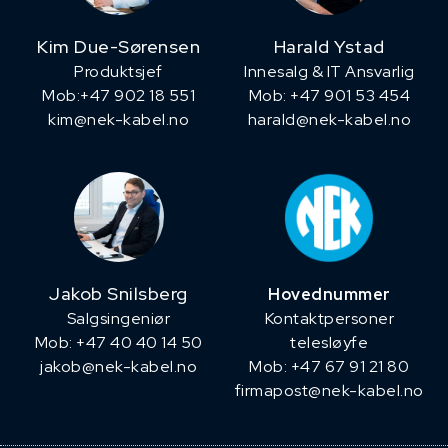
Kim Due-Sørensen
Harald Ystad
Produktsjef
Innesalg & IT Ansvarlig
​Mob:+47 902 18 551
Mob: +47 901 53 454
kim@nek-kabel.no
harald@nek-kabel.no
Jakob Snilsberg
Hovednummer
​Salgsingeniør
Kontaktpersoner
Mob: +47 40 40 14 50
telesløyfe
jakob@nek-kabel.no
Mob: +47 67 91 21 80
firmapost@nek-kabel.no