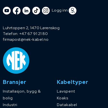
Logg inn
Luhrtoppen 2, 1470 Lørenskog
Telefon:
+47 67 91 21 80
firmapost@nek-kabel.no
Bransjer
Kabeltyper
Installasjon, bygg &
Lavspent
bolig
Koaks
Industri
Datakabel