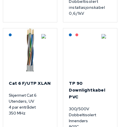
Dobbeltisolert
installasjonskabel
0,6/1kV
Lagerført: NEK Kabel
Lagerført: NEK Kabel
På forespørsel
Cat 6 F/UTP XLAN
TP 90
Downlightkabel
Skjermet Cat 6
PVC
Utendørs, UV
4 par entrådet
300/500V
350 MHz
Dobbeltisolert
Innendørs
90°C