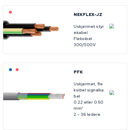
På forespørsel
NEKFLEX-JZ
Uskjermet styr
ekabel
Fleksibel
300/500V
Lagerført: NEK Kabel
På forespørsel
PFK
Uskjermet, fle
ksibel signalka
bel
0.22 eller 0.50
mm²
2 – 36 ledere