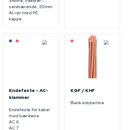
Snorre,Trekkrør -
selvbærende, 20mm
Al-rør med PE
kappe.
Lagerført: NEK Kabel
På forespørsel
På forespørsel
Endefeste - AC-
KGF / KHF
klammer
Blank kobberline
Endefeste for kabel
med bærewire
AC 6
AC 7