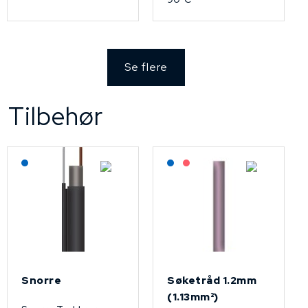
Se flere
Tilbehør
Lagerført: NEK Kabel
Lagerført: NEK Kabel
På forespørsel
Snorre
Søketråd 1.2mm
(1.13mm²)