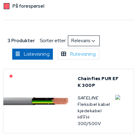
På forespørsel
3 Produkter
Sorter etter:
Listevisning
Rutevisning
På forespørsel
Chainflex PUR EF
K 300P
SAFELINE
Fleksibel kabel
kjedekabel
HFFH
300/500V