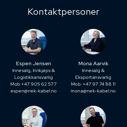
Kontaktpersoner
Espen Jensen
Mona Aarvik
Innesalg, ​Innkjøps &
Innesalg &
Logistikkansvarlig
Eksportansvarlig
Mob:+47 905 62 577
Mob: +47 97 74 88 11
espen@nek-kabel.no
mona@nek-kabel.no