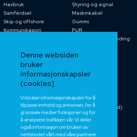
Havbruk
Styring og signal
Samferdsel
Maskinkabel
Skip og offshore
Gummi
Kommunikasjon
PUR
Temperaturbestanding
Funksjonssikker
Denne websiden
Heis og kran
bruker
Kabelkjede
informasjonskapsler
Kategorikabel
Buskabel
(cookies)
Fiber
Vi bruker informasjonskapsler for å
Installasjonskabel
tilpasse innhold og annonser, for å
Kombikabel (Hybrid)
gi sosiale medier funksjoner og for
DNV sertifisert
å analysere trafikken vår. Vi deler
Tilbehør
også informasjon om bruken av
NEK
nettstedet vårt med våre partnere