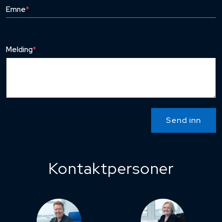
Emne
*
Melding
*
Send inn
Kontaktpersoner