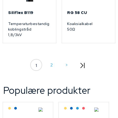
Siliflex B119
RG 58 CU
Temperaturbestandig
Koaksialkabel
koblingstråd
50Ω
1,8/3kV
2
>
1
Populære produkter
Lagerført: Grossist
Lagerført: NEK Kabel
Lagerført: Grossist
Lagerført: NEK Kabel
Bestilling: 2-3 uker
På forespørsel