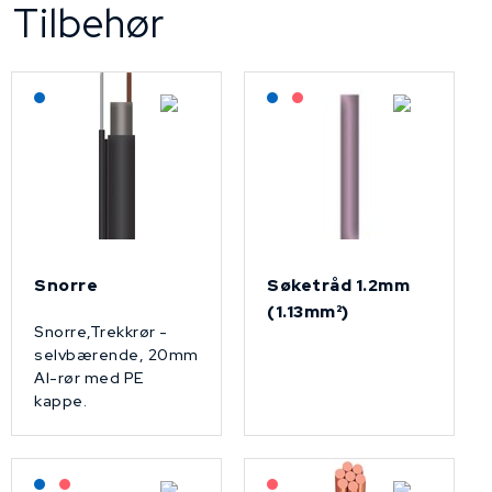
Tilbehør
Lagerført: NEK Kabel
Lagerført: NEK Kabel
På forespørsel
Snorre
Søketråd 1.2mm
(1.13mm²)
Snorre,Trekkrør -
selvbærende, 20mm
Al-rør med PE
kappe.
Lagerført: NEK Kabel
På forespørsel
På forespørsel