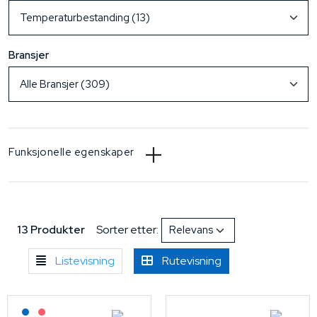
Bransjer
Funksjonelle egenskaper
13 Produkter
Sorter etter:
Listevisning
Rutevisning
Lagerført: NEK Kabel
På forespørsel