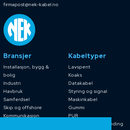
firmapost@nek-kabel.no
Bransjer
Kabeltyper
Installasjon, bygg &
Lavspent
bolig
Koaks
Industri
Datakabel
Havbruk
Styring og signal
Samferdsel
Maskinkabel
Skip og offshore
Gummi
Kommunikasjon
PUR
Temperaturbestanding