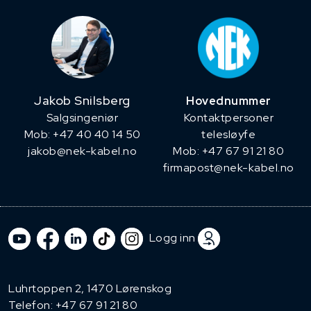
Jakob Snilsberg
Hovednummer
​Salgsingeniør
Kontaktpersoner
Mob: +47 40 40 14 50
telesløyfe
jakob@nek-kabel.no
Mob: +47 67 91 21 80
firmapost@nek-kabel.no
Logg inn
Luhrtoppen 2, 1470 Lørenskog
Telefon:
+47 67 91 21 80