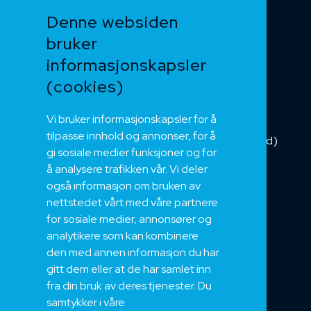
Funksjonssikker
Denne websiden
Heis og kran
bruker
Kabelkjede
informasjonskapsler
Kategorikabel
Buskabel
(cookies)
Fiber
Vi bruker informasjonskapsler for å
Installasjonskabel
tilpasse innhold og annonser, for å
Kombikabel (Hybrid)
gi sosiale medier funksjoner og for
DNV sertifisert
å analysere trafikken vår. Vi deler
Tilbehør
også informasjon om bruken av
NEK
nettstedet vårt med våre partnere
for sosiale medier, annonsører og
Om oss
analytikere som kan kombinere
Bærekraft og Åpenhet
den med annen informasjon du har
Jobb hos oss
gitt dem eller at de har samlet inn
Sertifiseringer
fra din bruk av deres tjenester. Du
samtykker i våre
Support