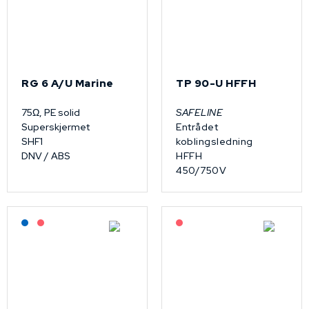
RG 6 A/U Marine
TP 90-U HFFH
75Ω, PE solid
SAFELINE
Superskjermet
Entrådet
SHF1
koblingsledning
DNV / ABS
HFFH
450/750V
Lagerført: NEK Kabel
På forespørsel
På forespørsel