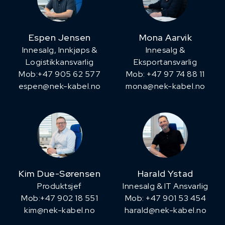
Espen Jensen
Mona Aarvik
Innesalg, ​Innkjøps &
Innesalg &
Logistikkansvarlig
Eksportansvarlig
Mob:+47 905 62 577
Mob: +47 97 74 88 11
espen@nek-kabel.no
mona@nek-kabel.no
Kim Due-Sørensen
Harald Ystad
Produktsjef
Innesalg & IT Ansvarlig
​Mob:+47 902 18 551
Mob: +47 901 53 454
kim@nek-kabel.no
harald@nek-kabel.no