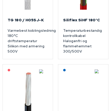
TG 180 / H05SJ-K
Siliflex SiHF 180°C
Varmebest koblingsledning
Temperaturbestandig
180°C
kontrollkabel
driftstemperatur
Halogenfri og
Silikon med armering
flammehemmet
500V
300/500V
På forespørsel
Lagerført: NEK Kabel