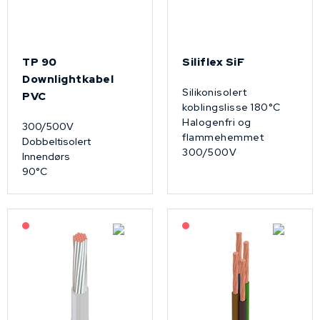
TP 90
Siliflex SiF
Downlightkabel
Silikonisolert
PVC
koblingslisse 180°C
Halogenfri og
300/500V
flammehemmet
Dobbeltisolert
300/500V
Innendørs
90°C
På forespørsel
På forespørsel