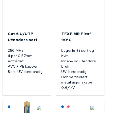
Cat 6 U/UTP
TFXP MR Flex®
Utendørs sort
90°C
250 MHz
Lagerført i sort og
4 par 0.57mm
hvit
entrådet
Innen- og utendørs
PVC + PE kapper
bruk
Sort, UV-bestandig
UV-bestandig
Dobbeltisolert
installasjonskabel
0,6/1kV
Lagerført: NEK Kabel
Lagerført: NEK Kabel
På forespørsel