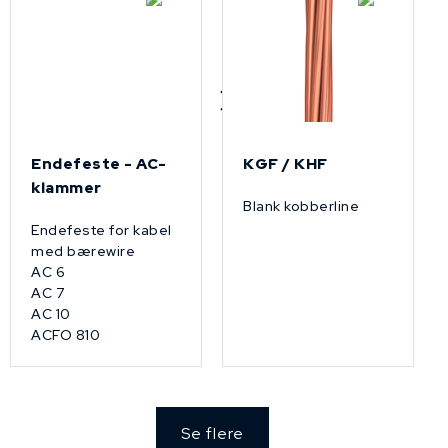
Endefeste - AC-
KGF / KHF
klammer
Blank kobberline
Endefeste for kabel
med bærewire
AC 6
AC 7
AC 10
ACFO 810
Se flere