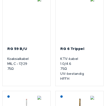
RG 59 B/U
RG 6 Trippel
Koaksialkabel
KTV-kabel
MIL C - 17/29
1.0/4.6
75Ω
75Ω
UV-bestandig
HFFH
Lagerført: NEK Kabel
Lagerført: NEK Kabel