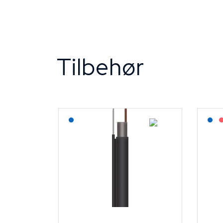
Tilbehør
Lagerført: NEK Kabel
L