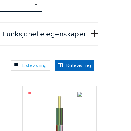
Funksjonelle egenskaper
Listevisning
Rutevisning
På forespørsel