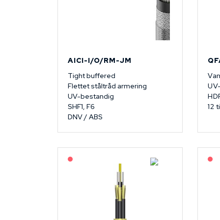
AICI-I/O/RM-JM
QF
Tight buffered
Van
Flettet ståltråd armering
UV-
UV-bestandig
HD
SHF1, F6
12 t
DNV / ABS
På forespørsel