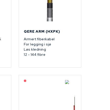
QERE ARM (HXPK)
6
Armert fiberkabel
For legging i sjø
Løs kledning
12 - 144 fibre
På forespørsel