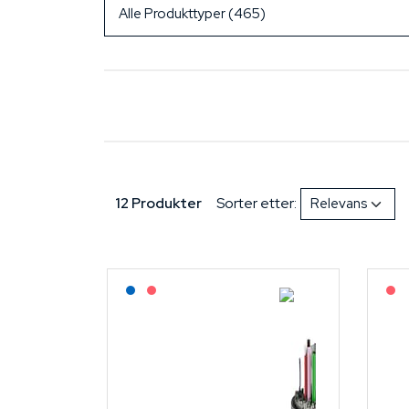
12 Produkter
Sorter etter:
Lagerført: NEK Kabel
På forespørsel