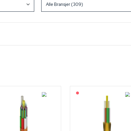
På forespørsel
På forespørsel