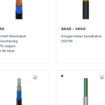
AE
QXAE - 2600
ntett fiberkabel
Gnagersikker kanalkabel
bestandig
2600N
PE-kappe
il 96 fiber
På forespørsel
Lagerført: NEK Kabel