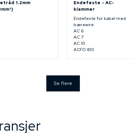
etråd 1.2mm
Endefeste - AC-
13mm²)
klammer
Endefeste for kabel med
bærewire
AC 6
AC 7
AC 10
ACFO 810
Se flere
ransjer