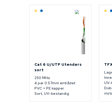
Lagerført: Grossist
Lagerført: NEK Kabel
L
Cat 6 U/UTP Utendørs
TFX
sort
Lage
Inne
250 MHz
UV-
4 par 0.57mm entrådet
Dobb
PVC + PE kapper
inst
Sort, UV-bestandig