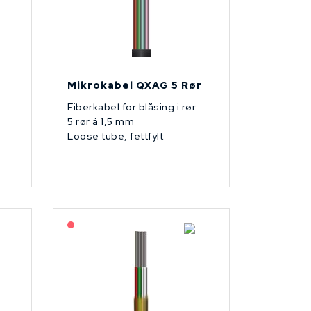
Mikrokabel QXAG 5 Rør
Fiberkabel for blåsing i rør
5 rør á 1,5 mm
Loose tube, fettfylt
På forespørsel