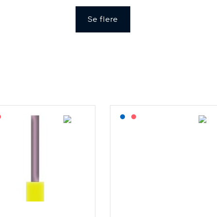
Se flere
agerført: NEK Kabel
På forespørsel
Lagerført: NEK Kabel
På forespørsel