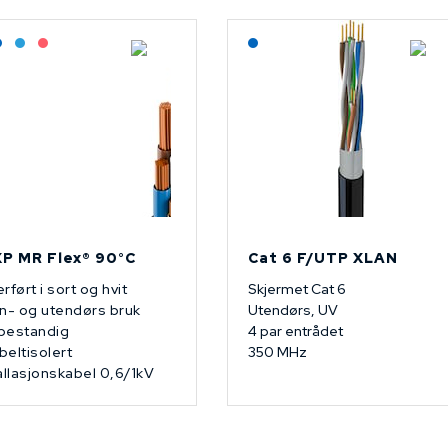
agerført: Grossist
Lagerført: NEK Kabel
Bestilling: 2-3 uker
På forespørsel
Lagerført: NEK Kabel
P MR Flex® 90°C
Cat 6 F/UTP XLAN
rført i sort og hvit
Skjermet Cat 6
n- og utendørs bruk
Utendørs, UV
bestandig
4 par entrådet
eltisolert
350 MHz
allasjonskabel 0,6/1kV