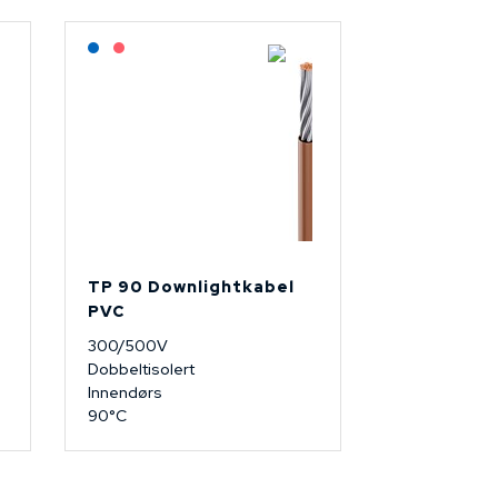
Lagerført: NEK Kabel
På forespørsel
TP 90 Downlightkabel
PVC
300/500V
Dobbeltisolert
Innendørs
90°C