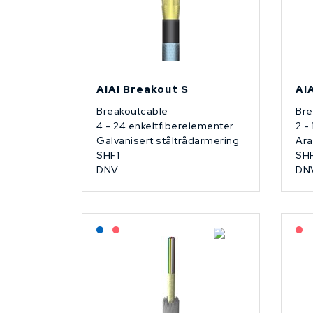
AIAI Breakout S
AI
Breakoutcable
Bre
4 - 24 enkeltfiberelementer
2 -
Galvanisert ståltrådarmering
Ara
SHF1
SHF
DNV
DN
Lagerført: NEK Kabel
På forespørsel