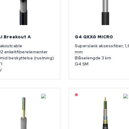
AI Breakout A
G4 QXXG MICRO
akoutcable
Superslank aksessfiber, 1,
 12 enkeltfiberelementer
mm
mid beskyttelse (rustning)
Blåselengde 3 km
1
G4 SM
V
På forespørsel
På forespørsel