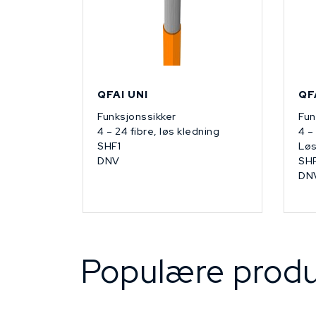
QFAI UNI
QF
Funksjonssikker
Fun
4 – 24 fibre, løs kledning
4 –
SHF1
Løs
DNV
SHF
DN
Populære produ