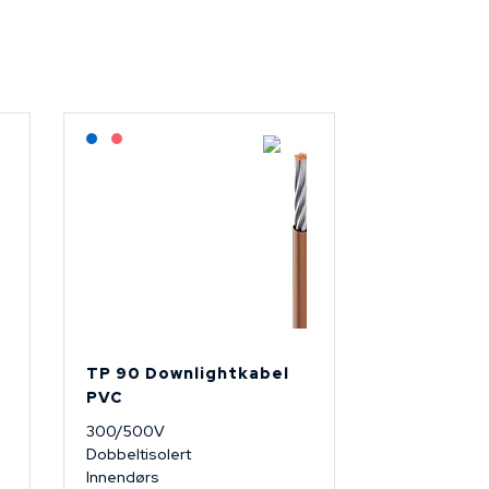
Lagerført: NEK Kabel
På forespørsel
TP 90 Downlightkabel
PVC
300/500V
Dobbeltisolert
Innendørs