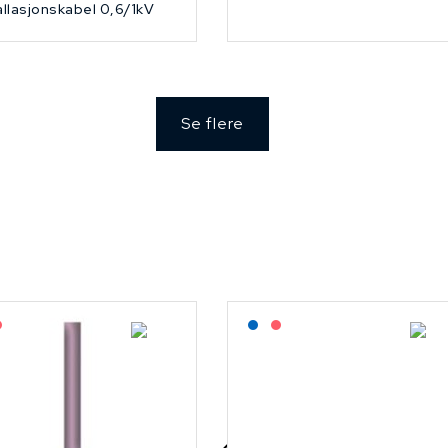
allasjonskabel 0,6/1kV
Se flere
agerført: NEK Kabel
På forespørsel
Lagerført: NEK Kabel
På forespørsel