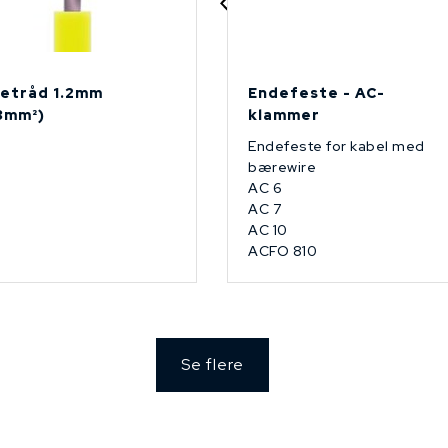
etråd 1.2mm
Endefeste - AC-
13mm²)
klammer
Endefeste for kabel med
bærewire
AC 6
AC 7
AC 10
ACFO 810
Se flere