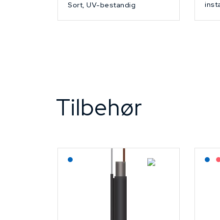
inst
Sort, UV-bestandig
Tilbehør
Lagerført: NEK Kabel
L