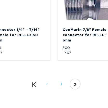
nnector 1/4" – 7/16"
ConMarin 7/8" Female
male for RF-LLX 50
connector for RF-LLF
m
ohm
Ω
50Ω
67
IP 67
<
1
2