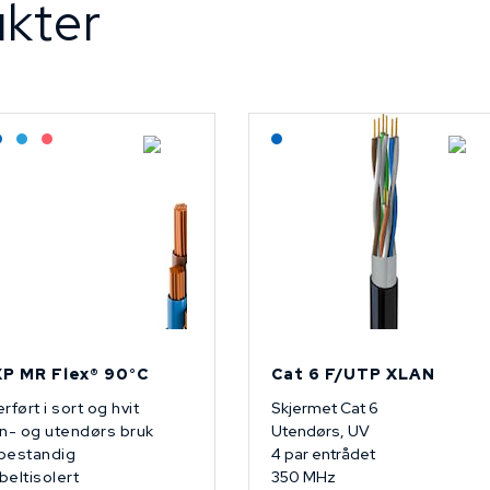
kter
agerført: Grossist
Lagerført: NEK Kabel
Bestilling: 2-3 uker
På forespørsel
Lagerført: NEK Kabel
P MR Flex® 90°C
Cat 6 F/UTP XLAN
rført i sort og hvit
Skjermet Cat 6
n- og utendørs bruk
Utendørs, UV
bestandig
4 par entrådet
eltisolert
350 MHz