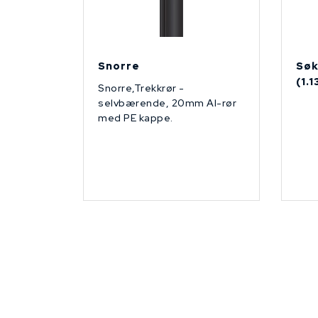
Snorre
Søk
(1.
Snorre,Trekkrør -
selvbærende, 20mm Al-rør
med PE kappe.