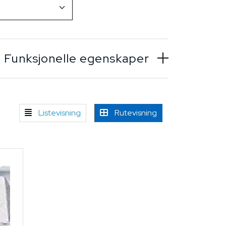
Funksjonelle egenskaper
Listevisning
Rutevisning