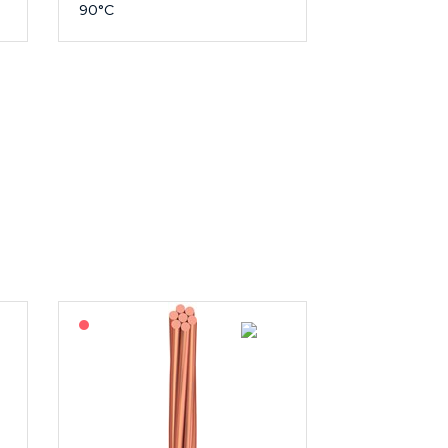
90°C
På forespørsel