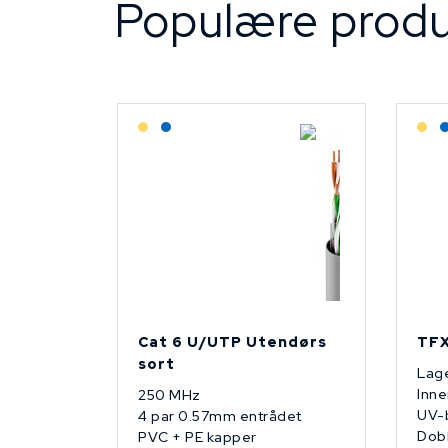
Populære produ
Lagerført: Grossist
Lagerført: NEK Kabel
L
Cat 6 U/UTP Utendørs
TFX
sort
Lage
Inne
250 MHz
UV-
4 par 0.57mm entrådet
Dobb
PVC + PE kapper