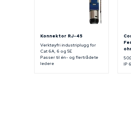
Konnektor RJ-45
Co
Fe
Verktøyfri industriplugg for
oh
Cat 6A, 6 og 5E
Passer til én- og flertrådete
50
ledere
IP 