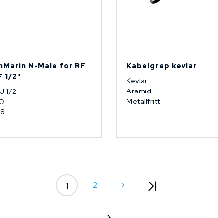
nMarin N-Male for RF
Kabelgrep kevlar
F 1/2"
Kevlar
Aramid
 J 1/2
Metallfritt
 Ω
68
2
>
1