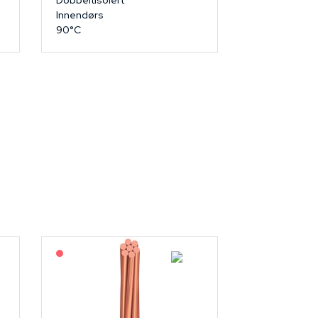
Dobbeltisolert
Innendørs
90°C
På forespørsel