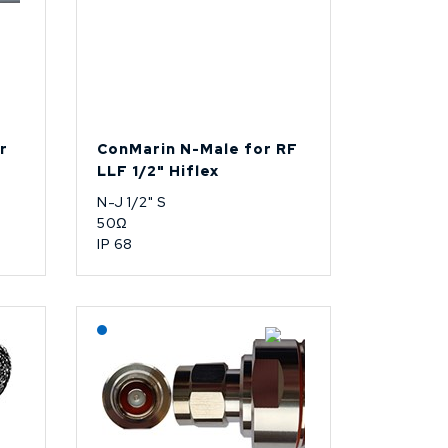
r
ConMarin N-Male for RF
LLF 1/2" Hiflex
N-J 1/2" S
50Ω
IP 68
Lagerført: NEK Kabel