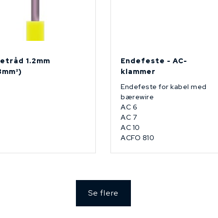
etråd 1.2mm
Endefeste - AC-
13mm²)
klammer
Endefeste for kabel med
bærewire
AC 6
AC 7
AC 10
ACFO 810
Se flere