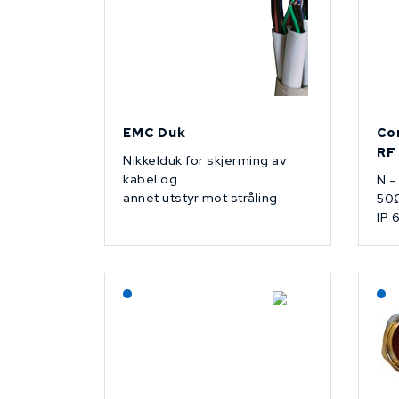
EMC Duk
Co
RF
Nikkelduk for skjerming av
kabel og
N -
annet utstyr mot stråling
50
IP 
Lagerført: NEK Kabel