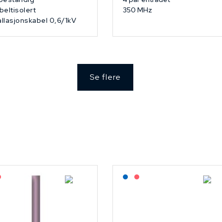
eltisolert
350 MHz
allasjonskabel 0,6/1kV
Se flere
agerført: NEK Kabel
På forespørsel
Lagerført: NEK Kabel
På forespørsel