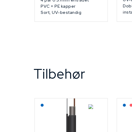
4 par 0.57mm entrådet
Dobb
PVC + PE kapper
inst
Sort, UV-bestandig
Tilbehør
Lagerført: NEK Kabel
L