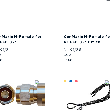
nMarin N-Female for
ConMarin N-Female fo
 LLF 1/2"
RF LLF 1/2" Hiflex
 K 1/2
N - K 1/2 S
Ω
50Ω
68
IP 68
Lagerført: NEK Kabel
Lagerført: Grossist
Lagerført: NEK Kabel
På forespørsel