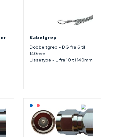
mer
Kabelgrep
Dobbeltgrep - DG fra 6 til
140mm
Lissetype - L fra 10 til 140mm
Lagerført: NEK Kabel
På forespørsel