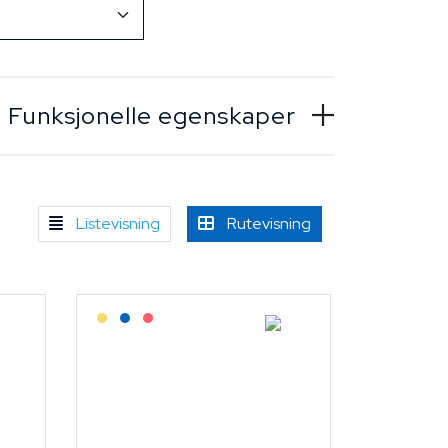
Funksjonelle egenskaper
Listevisning
Rutevisning
Lagerført: Grossist
Lagerført: NEK Kabel
På forespørsel