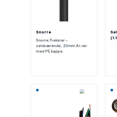
Snorre
Sø
(1
Snorre,Trekkrør -
selvbærende, 20mm Al-rør
med PE kappe.
Lagerført: NEK Kabel