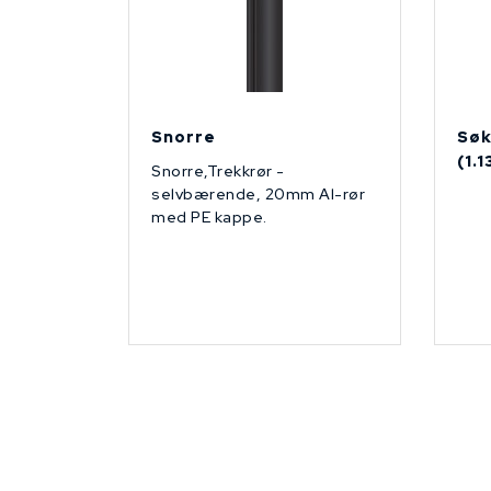
Snorre
Søk
(1.
Snorre,Trekkrør -
selvbærende, 20mm Al-rør
med PE kappe.