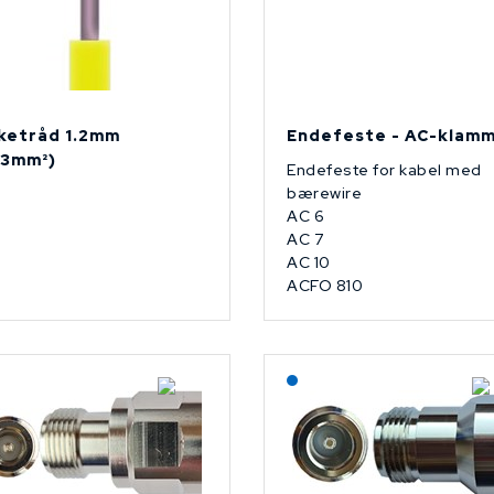
ketråd 1.2mm
Endefeste - AC-klam
.13mm²)
Endefeste for kabel med
bærewire
AC 6
AC 7
AC 10
ACFO 810
Lagerført: NEK Kabel
Lagerført: NEK Kabel