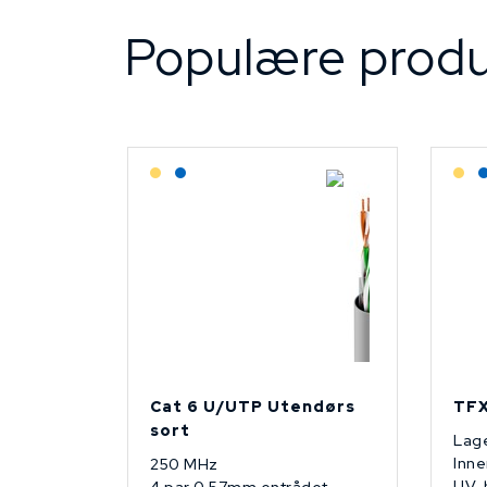
Populære produ
Lagerført: Grossist
Lagerført: NEK Kabel
L
Cat 6 U/UTP Utendørs
TFX
sort
Lage
Inne
250 MHz
UV-