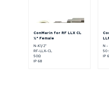
ConMarin for RF LLX CL
Co
½" Female
LL
N-K1/2"
N -
RF-LLX-CL
50
50Ω
IP 
IP 68