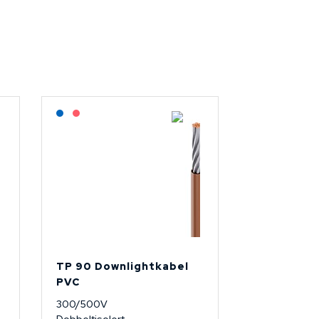
Lagerført: NEK Kabel
På forespørsel
TP 90 Downlightkabel
PVC
300/500V