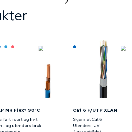
kter
agerført: Grossist
Lagerført: NEK Kabel
Bestilling: 2-3 uker
På forespørsel
Lagerført: NEK Kabel
P MR Flex® 90°C
Cat 6 F/UTP XLAN
rført i sort og hvit
Skjermet Cat 6
n- og utendørs bruk
Utendørs, UV
bestandig
4 par entrådet