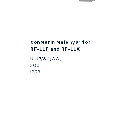
ConMarin Male 7/8" for
RF-LLF and RF-LLX
N-J7/8-1(WG)
50Ω
IP68