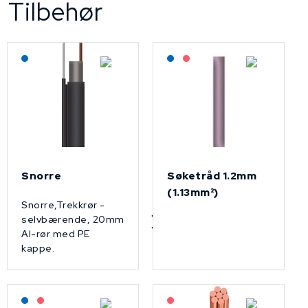
Tilbehør
Lagerført: NEK Kabel
Lagerført: NEK Kabel
På forespørsel
Snorre
Søketråd 1.2mm
(1.13mm²)
Snorre,Trekkrør -
selvbærende, 20mm
Al-rør med PE
kappe.
Lagerført: NEK Kabel
På forespørsel
På forespørsel