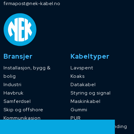
firmapost@nek-kabel.no
Bransjer
Kabeltyper
Installasjon, bygg &
Lavspent
bolig
Koaks
Industri
Datakabel
Havbruk
Styring og signal
Samferdsel
Maskinkabel
Skip og offshore
Gummi
Kommunikasjon
PUR
Temperaturbestanding