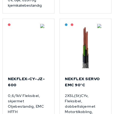
UV, olje, ozon og
kjemikaliebestandig
På forespørsel
Bestilling: 2-3 uker
På forespørsel
NEKFLEX-CY-JZ-
NEKFLEX SERVO
600
EMC 90°C
0,6/1kV Fleksibel,
2XSL(St)CYv,
skjermet
Fleksibel,
Oljebestandig, EMC
dobbeltskjermet
HFFH
Motortilkobling,