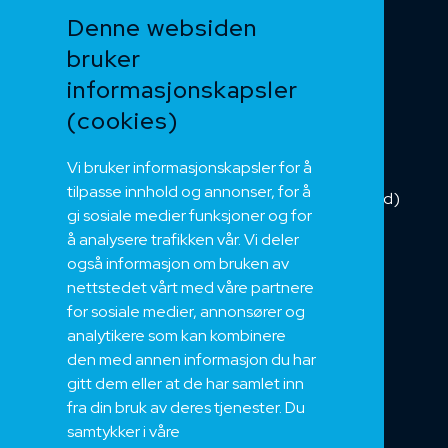
Funksjonssikker
Denne websiden
Heis og kran
bruker
Kabelkjede
informasjonskapsler
Kategorikabel
Buskabel
(cookies)
Fiber
Vi bruker informasjonskapsler for å
Installasjonskabel
tilpasse innhold og annonser, for å
Kombikabel (Hybrid)
gi sosiale medier funksjoner og for
DNV sertifisert
å analysere trafikken vår. Vi deler
Tilbehør
også informasjon om bruken av
NEK
nettstedet vårt med våre partnere
for sosiale medier, annonsører og
Om oss
analytikere som kan kombinere
Bærekraft og Åpenhet
den med annen informasjon du har
Jobb hos oss
gitt dem eller at de har samlet inn
Sertifiseringer
fra din bruk av deres tjenester. Du
samtykker i våre
Support