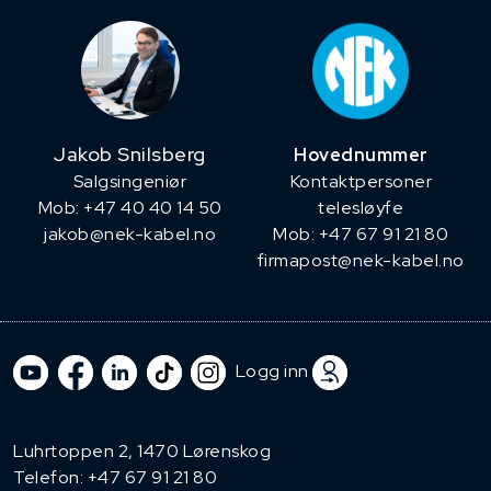
Jakob Snilsberg
Hovednummer
​Salgsingeniør
Kontaktpersoner
Mob: +47 40 40 14 50
telesløyfe
jakob@nek-kabel.no
Mob: +47 67 91 21 80
firmapost@nek-kabel.no
Logg inn
Luhrtoppen 2, 1470 Lørenskog
Telefon:
+47 67 91 21 80