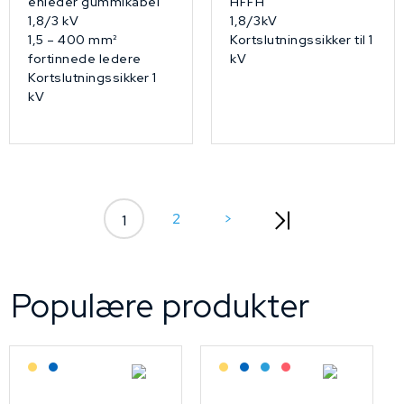
enleder gummikabel
HFFH
1,8/3 kV
1,8/3kV
1,5 – 400 mm²
Kortslutningssikker til 1
fortinnede ledere
kV
Kortslutningssikker 1
kV
2
>
1
Populære produkter
Lagerført: Grossist
Lagerført: NEK Kabel
Lagerført: Grossist
Lagerført: NEK Kabel
Bestilling: 2-3 uker
På forespørsel