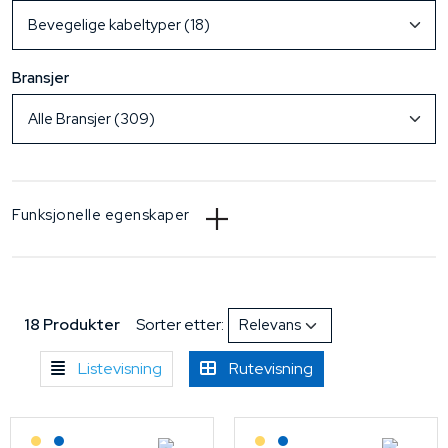
Bransjer
Funksjonelle egenskaper
18 Produkter
Sorter etter:
Listevisning
Rutevisning
Lagerført: Grossist
Lagerført: NEK Kabel
Lagerført: Grossist
Lagerført: NEK Kabel