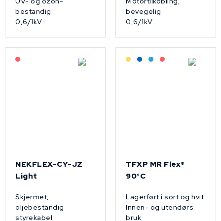
UV- og ozon-
Motortilkobling,
bestandig
bevegelig
0,6/1kV
0,6/1kV
På forespørsel
Lagerført: Grossist
Lagerført: NEK Kabel
Bestilling: 2-3 uker
På forespørsel
NEKFLEX-CY-JZ
TFXP MR Flex®
Light
90°C
Skjermet,
Lagerført i sort og hvit
oljebestandig
Innen- og utendørs
styrekabel
bruk