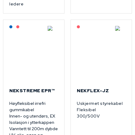
ledere
Lagerført: NEK Kabel
På forespørsel
På forespørsel
NEKSTREME EPR™
NEKFLEX-JZ
Høyfleksibel irrefri
Uskjermet styrekabel
gummikabel
Fleksibel
Innen- og utendørs, EX
300/500V
Isolasjon i ytterkappen
Vanntett til 200m dybde