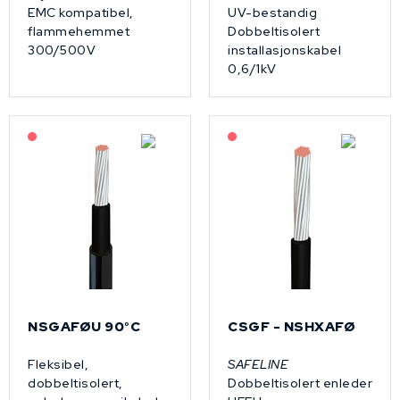
EMC kompatibel,
UV-bestandig
flammehemmet
Dobbeltisolert
300/500V
installasjonskabel
0,6/1kV
På forespørsel
På forespørsel
NSGAFØU 90°C
CSGF - NSHXAFØ
Fleksibel,
SAFELINE
dobbeltisolert,
Dobbeltisolert enleder