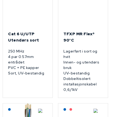
Cat 6 U/UTP
TFXP MR Flex®
Utendørs sort
90°C
250 MHz
Lagerført i sort og
4 par 0.57mm
hvit
entrådet
Innen- og utendørs
PVC + PE kapper
bruk
Sort, UV-bestandig
UV-bestandig
Dobbeltisolert
installasjonskabel
0,6/1kV
Lagerført: NEK Kabel
Lagerført: NEK Kabel
På forespørsel