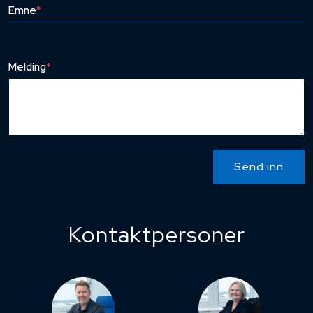
Emne
*
Melding
*
Send inn
Kontaktpersoner