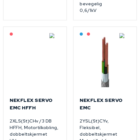
bevegelig
0,6/1kV
På forespørsel
Bestilling: 2-3 uker
På forespørsel
NEKFLEX SERVO
NEKFLEX SERVO
EMC HFFH
EMC
2XLS(St)CHv /3 DB
2YSL(St)CYv,
HFFH, Motortilkobling,
Fleksibel,
dobbeltskjermet
dobbeltskjermet