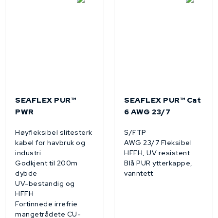
SEAFLEX PUR™
SEAFLEX PUR™­ Cat
PWR
6 AWG 23/7
Høyfleksibel slitesterk
S/FTP
kabel for havbruk og
AWG 23/7 Fleksibel
industri
HFFH, UV resistent
Godkjent til 200m
Blå PUR ytterkappe,
dybde
vanntett
UV-bestandig og
HFFH
Fortinnede irrefrie
mangetrådete CU-