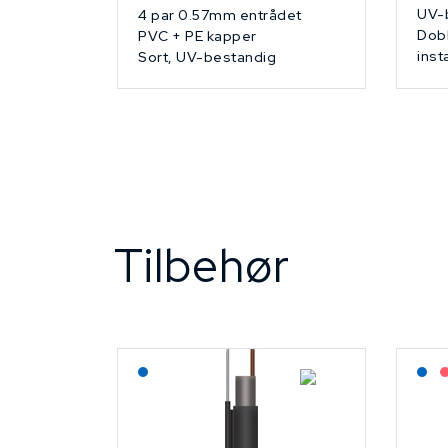
UV-
4 par 0.57mm entrådet
Dobb
PVC + PE kapper
inst
Sort, UV-bestandig
Tilbehør
Lagerført: NEK Kabel
L