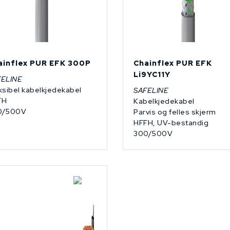
ainflex PUR EFK 300P
Chainflex PUR EFK
Li9YC11Y
FELINE
ksibel kabelkjedekabel
SAFELINE
FH
Kabelkjedekabel
0/500V
Parvis og felles skjerm
HFFH, UV-bestandig
300/500V
Lagerført: NEK Kabel