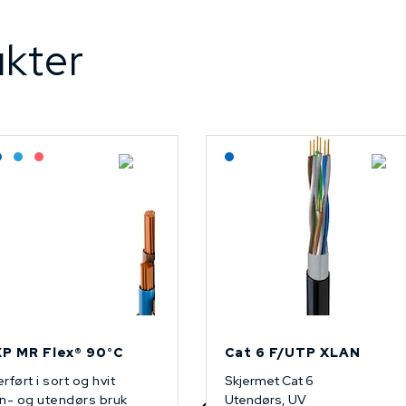
kter
agerført: Grossist
Lagerført: NEK Kabel
Bestilling: 2-3 uker
På forespørsel
Lagerført: NEK Kabel
P MR Flex® 90°C
Cat 6 F/UTP XLAN
rført i sort og hvit
Skjermet Cat 6
n- og utendørs bruk
Utendørs, UV