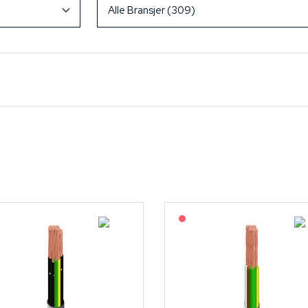
På forespørsel
På forespørsel