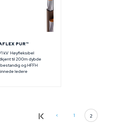
AFLEX PUR™
/1 kV Høyfleksibel
kjent til 200m dybde
bestandig og HFFH
tinnede ledere
<
1
2