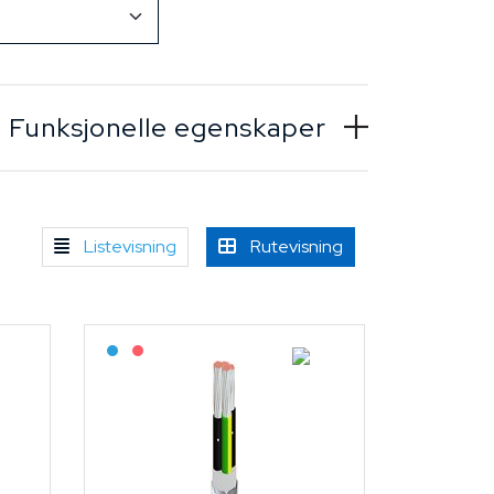
Funksjonelle egenskaper
Listevisning
Rutevisning
Bestilling: 2-3 uker
På forespørsel