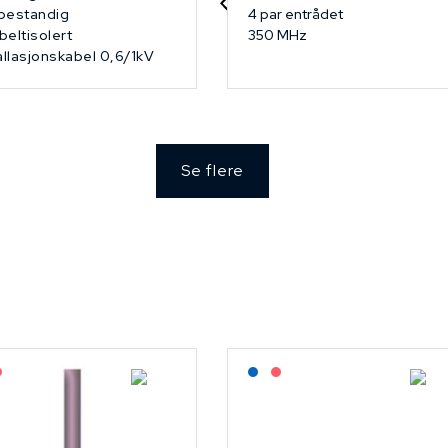
bestandig
4 par entrådet
eltisolert
350 MHz
allasjonskabel 0,6/1kV
Se flere
agerført: NEK Kabel
På forespørsel
Lagerført: NEK Kabel
På forespørsel