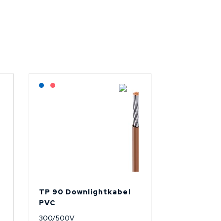
Lagerført: NEK Kabel
På forespørsel
TP 90 Downlightkabel
PVC
300/500V