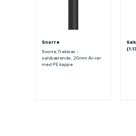
Snorre
Søk
(1.
Snorre,Trekkrør -
selvbærende, 20mm Al-rør
med PE kappe.