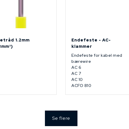
etråd 1.2mm
Endefeste - AC-
13mm²)
klammer
Endefeste for kabel med
bærewire
AC 6
AC 7
AC 10
ACFO 810
Se flere