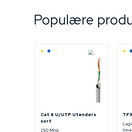
Populære produ
Lagerført: Grossist
Lagerført: NEK Kabel
L
Cat 6 U/UTP Utendørs
TFX
sort
Lage
Inne
250 MHz