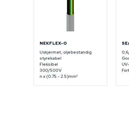
NEKFLEX-O
SE
Uskjermet, oljebestandig
0,6
styrekabel
God
Fleksibel
UV-
300/500V
For
n x (0.75 - 2.5)mm²