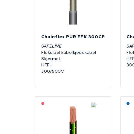
Chainflex PUR EFK 300CP
Ch
SAFELINE
SA
Fleksibel kabelkjedekabel
Fle
Skjermet
HF
HFFH
30
300/500V
På forespørsel