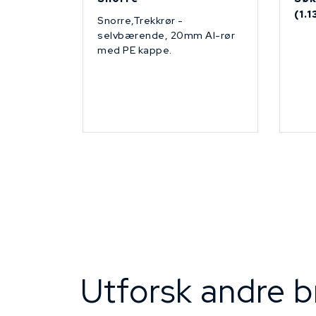
(1.
Snorre,Trekkrør -
selvbærende, 20mm Al-rør
med PE kappe.
Utforsk andre b