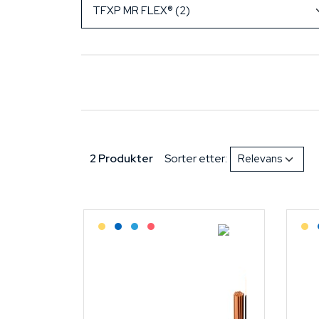
2 Produkter
Sorter etter:
Lagerført: Grossist
Lagerført: NEK Kabel
Bestilling: 2-3 uker
På forespørsel