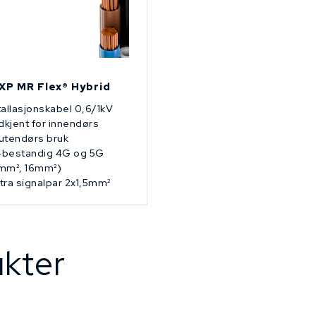
XP MR Flex® Hybrid
tallasjonskabel 0,6/1kV
kjent for innendørs
utendørs bruk
bestandig 4G og 5G
mm², 16mm²)
tra signalpar 2x1,5mm²
kter