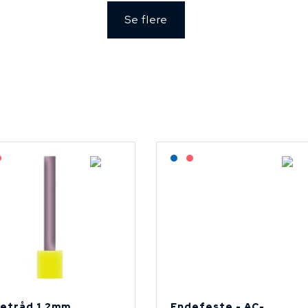
Se flere
agerført: NEK Kabel
På forespørsel
Lagerført: NEK Kabel
På forespørsel
etråd 1.2mm
Endefeste - AC-