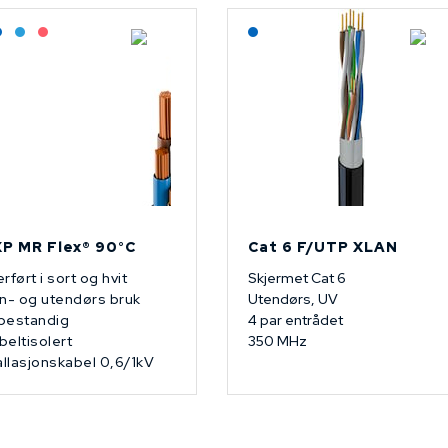
agerført: Grossist
Lagerført: NEK Kabel
Bestilling: 2-3 uker
På forespørsel
Lagerført: NEK Kabel
P MR Flex® 90°C
Cat 6 F/UTP XLAN
rført i sort og hvit
Skjermet Cat 6
n- og utendørs bruk
Utendørs, UV
bestandig
4 par entrådet
eltisolert
350 MHz
allasjonskabel 0,6/1kV