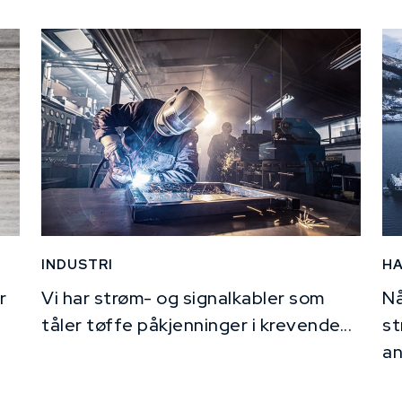
INDUSTRI
H
r
Vi har strøm- og signalkabler som
Nå
tåler tøffe påkjenninger i krevende...
st
an