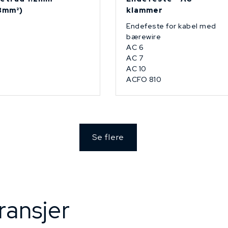
13mm²)
klammer
Endefeste for kabel med
bærewire
AC 6
AC 7
AC 10
ACFO 810
Se flere
ransjer