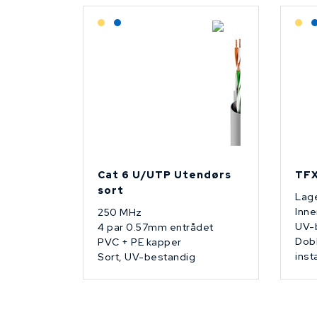
Lagerført: Grossist
Lagerført: NEK Kabel
L
Cat 6 U/UTP Utendørs
TFX
sort
Lage
Inne
250 MHz
UV-
4 par 0.57mm entrådet
Dobb
PVC + PE kapper
inst
Sort, UV-bestandig