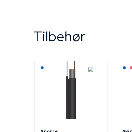
Tilbehør
Lagerført: NEK Kabel
L
Snorre
Søk