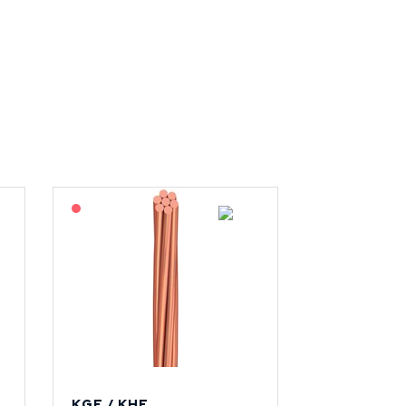
På forespørsel
KGF / KHF