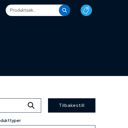
Tilbakestill
odukttyper