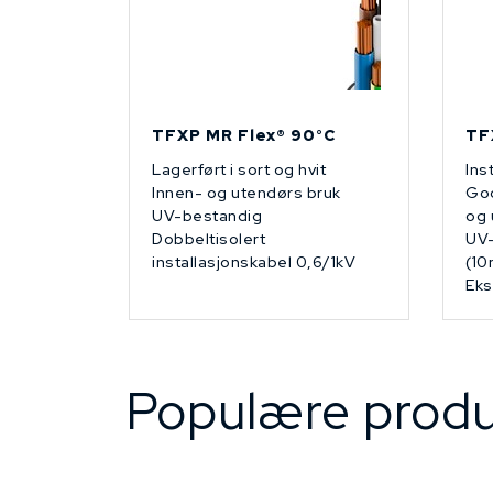
TFXP MR Flex® 90°C
TF
Lagerført i sort og hvit
Ins
Innen- og utendørs bruk
God
UV-bestandig
og 
Dobbeltisolert
UV-
installasjonskabel 0,6/1kV
(10
Eks
Populære produ