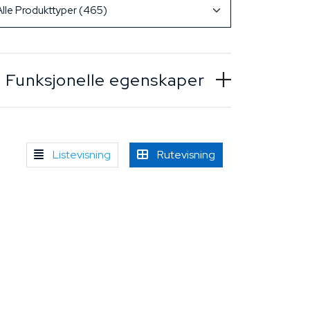
Funksjonelle egenskaper
Listevisning
Rutevisning