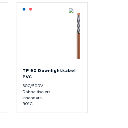
Lagerført: NEK Kabel
På forespørsel
TP 90 Downlightkabel
PVC
300/500V
Dobbeltisolert
Innendørs
90°C