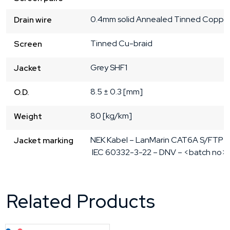
0.4mm solid Annealed Tinned Coppe
Drain wire
Tinned Cu-braid
Screen
Grey
SHF1
Jacket
8.5 ± 0.3 [mm]
O.D.
80 [kg/km]
Weight
NEK Kabel – LanMarin CAT6A S/FTP 4
Jacket marking
 IEC 60332-3-22 – DNV – <batch no> 
Related Products
Lagerført: NEK Kabel
På forespørsel