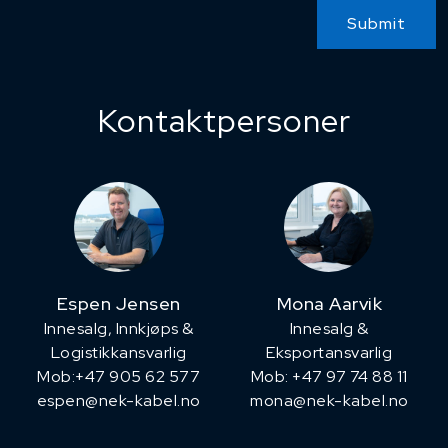
Submit
Kontaktpersoner
Espen Jensen
Mona Aarvik
Innesalg, ​Innkjøps &
Innesalg &
Logistikkansvarlig
Eksportansvarlig
Mob:+47 905 62 577
Mob: +47 97 74 88 11
espen@nek-kabel.no
mona@nek-kabel.no