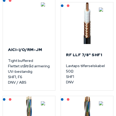
Lagerført: NEK Kabel
På forespørsel
AICI-I/O/RM-JM
RF LLF 7/8" SHF1
Tight buffered
Lavtaps tilførselskabel
Flettet ståltråd armering
50Ω
UV-bestandig
SHF1
SHF1, F6
DNV
DNV / ABS
Lagerført: NEK Kabel
På forespørsel
Lagerført: NEK Kabel
På forespørsel