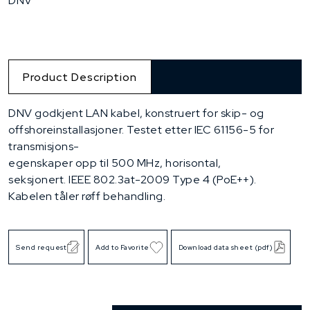
DNV
Product Description
DNV godkjent LAN kabel, konstruert for skip- og
offshoreinstallasjoner. Testet etter IEC 61156-5 for
transmisjons-
egenskaper opp til 500 MHz, horisontal,
seksjonert. IEEE 802.3at-2009 Type 4 (PoE++).
Kabelen tåler røff behandling.
Send request
Add to Favorite
Download data sheet (pdf)