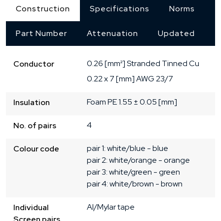
Construction
Specifications
Norms
Part Number
Attenuation
Updated
0.26 [mm²]
Stranded
Tinned Cu
Conductor
0.22 x 7 [mm]
AWG 23/7
Foam PE
1.55 ± 0.05 [mm]
Insulation
4
No. of pairs
pair 1: white/blue - blue

Colour code
pair 2: white/orange - orange

pair 3: white/green - green

pair 4: white/brown - brown
Al/Mylar tape
Individual
Screen pairs