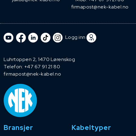
firmapost@nek-kabel.no
Logg inn
Luhrtoppen 2, 1470 Lørenskog
Telefon:
+47 67 91 21 80
firmapost@nek-kabel.no
Bransjer
Kabeltyper