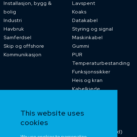
Installasjon, bygg &
Lavspent
bolig
Koaks
Industri
Datakabel
Havbruk
Styring og signal
Samferdsel
Maskinkabel
Skip og offshore
Gummi
Kommunikasjon
PUR
Temperaturbestanding
Funksjonssikker
Heis og kran
Kabelkjede
Kategorikabel
Buskabel
This website uses
Fiber
cookies
Installasjonskabel
Kombikabel (Hybrid)
We use cookies to personalize