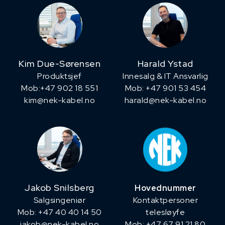
Kim Due-Sørensen
Harald Ystad
Produktsjef
Innesalg & IT Ansvarlig
​Mob:+47 902 18 551
Mob: +47 901 53 454
kim@nek-kabel.no
harald@nek-kabel.no
Jakob Snilsberg
Hovednummer
​Salgsingeniør
Kontaktpersoner
Mob: +47 40 40 14 50
telesløyfe
jakob@nek-kabel.no
Mob: +47 67 91 21 80