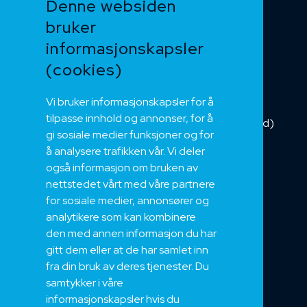
Denne websiden
Heis og kran
bruker
Kabelkjede
informasjonskapsler
Kategorikabel
Buskabel
(cookies)
Fiber
Vi bruker informasjonskapsler for å
Installasjonskabel
tilpasse innhold og annonser, for å
Kombikabel (Hybrid)
gi sosiale medier funksjoner og for
DNV sertifisert
å analysere trafikken vår. Vi deler
Tilbehør
også informasjon om bruken av
NEK
nettstedet vårt med våre partnere
for sosiale medier, annonsører og
Om oss
analytikere som kan kombinere
Bærekraft og Åpenhet
den med annen informasjon du har
Jobb hos oss
gitt dem eller at de har samlet inn
Sertifiseringer
fra din bruk av deres tjenester. Du
samtykker i våre
Support
informasjonskapsler hvis du
Teknisk