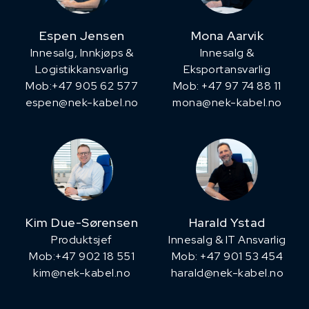
Espen Jensen
Mona Aarvik
Innesalg, ​Innkjøps &
Innesalg &
Logistikkansvarlig
Eksportansvarlig
Mob:+47 905 62 577
Mob: +47 97 74 88 11
espen@nek-kabel.no
mona@nek-kabel.no
Kim Due-Sørensen
Harald Ystad
Produktsjef
Innesalg & IT Ansvarlig
​Mob:+47 902 18 551
Mob: +47 901 53 454
kim@nek-kabel.no
harald@nek-kabel.no