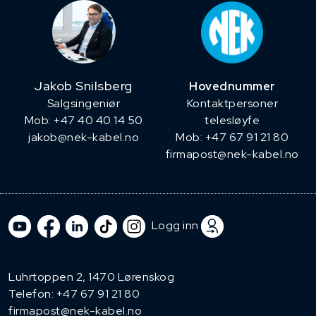
Jakob Snilsberg
Hovednummer
​Salgsingeniør
Kontaktpersoner
Mob: +47 40 40 14 50
telesløyfe
jakob@nek-kabel.no
Mob: +47 67 91 21 80
firmapost@nek-kabel.no
Logg inn
Luhrtoppen 2, 1470 Lørenskog
Telefon:
+47 67 91 21 80
firmapost@nek-kabel.no