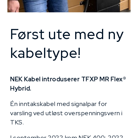
Først ute med ny
kabeltype!
NEK Kabel introduserer TFXP MR Flex®
Hybrid.
Én inntakskabel med signalpar for
varsling ved utløst overspenningsvern i
TKS.
I september 2022 kom NEK 400: 2022